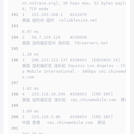
nt.nxtrace.org), 30 hops max, 52 bytes payloa
d, TCP mode
1   151.243.168.1   AS23470                   
美国 纽约州 纽约  reliablesite.net 
6.97 ms
2   50.7.229.124    AS30058                   
美国 加利福尼亚州 洛杉矶  fdcservers.net 
1.30 ms
3   206.223.123.137 AS58453  [EQUINIX-IX]     
美国 加利福尼亚 洛杉矶 Equinix Los Angeles - Chin
a Mobile International - 30Gbps cmi.chinamobil
e.com 
1.62 ms
4   223.118.10.249  AS58453  [CMI-INT]        
美国 加利福尼亚 洛杉矶  cmi.chinamobile.com  移动
1.69 ms
5   223.120.3.86    AS58453  [CMI-INT]        
中国 香港   cmi.chinamobile.com  移动
161.16 ms