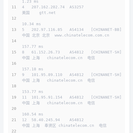
1.23 ms
4   207.162.202.74  AS3257                    
美国    gtt.net 
10.34 ms
5   202.97.116.85   AS4134   [CHINANET-BB]    
中国 北京 北京  www.chinatelecom.com.cn 
157.77 ms
8   61.152.26.73    AS4812   [CHINANET-SH]    
中国 上海   chinatelecom.cn  电信
157.18 ms
9   101.95.89.110   AS4812   [CHINANET-SH]    
中国 上海   chinatelecom.cn  电信
153.77 ms
11  101.95.91.154   AS4812   [CHINANET-SH]    
中国 上海   chinatelecom.cn  电信
160.54 ms
12  58.40.245.94    AS4812                    
中国 上海  奉贤区 chinatelecom.cn  电信