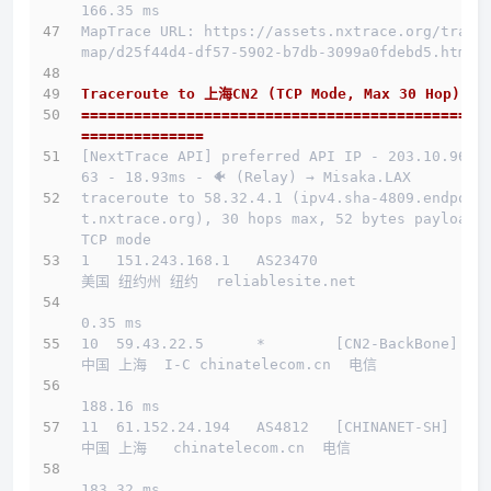
166.35 ms
MapTrace URL: https://assets.nxtrace.org/trace
map/d25f44d4-df57-5902-b7db-3099a0fdebd5.html
Traceroute to 上海CN2 (TCP Mode, Max 30 Hop)
==============================================
==============
[NextTrace API] preferred API IP - 203.10.96.1
63 - 18.93ms - 🐠 (Relay) → Misaka.LAX
traceroute to 58.32.4.1 (ipv4.sha-4809.endpoin
t.nxtrace.org), 30 hops max, 52 bytes payload, 
TCP mode
1   151.243.168.1   AS23470                   
美国 纽约州 纽约  reliablesite.net 
0.35 ms
10  59.43.22.5      *        [CN2-BackBone]   
中国 上海  I-C chinatelecom.cn  电信
188.16 ms
11  61.152.24.194   AS4812   [CHINANET-SH]    
中国 上海   chinatelecom.cn  电信
183.32 ms