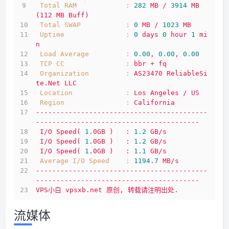
Total RAM            :
282
MB
/
3914 
MB
(112
MB
Buff)
Total SWAP           :
0
MB
/
1023 
MB
Uptime               :
0
days
0
hour
1
mi
n
Load Average         :
0.00
,
0.00
,
0.00
TCP CC               :
bbr
+
fq
Organization         :
AS23470
ReliableSi
te.Net
LLC
Location             :
Los
Angeles
/
US
Region               :
California
------------------------------------------
----------------------------------------
I/O
Speed(
1.
0GB
)
:
1.2
GB/s
I/O
Speed(
1.
0GB
)
:
1.2
GB/s
I/O
Speed(
1.
0GB
)
:
1.1
GB/s
Average I/O Speed    :
1194.7 
MB/s
------------------------------------------
----------------------------------------
VPS小白
vpsxb.net
原创,
转载请注明出处.
流媒体