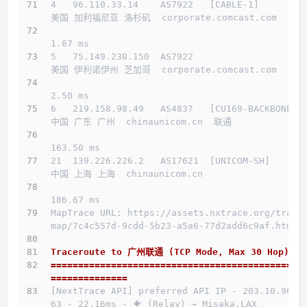
4   96.110.33.14    AS7922   [CABLE-1]        
美国 加利福尼亚 洛杉矶  corporate.comcast.com 
1.67 ms
5   75.149.230.150  AS7922                    
美国 伊利诺伊州 芝加哥  corporate.comcast.com 
2.50 ms
6   219.158.98.49   AS4837   [CU169-BACKBONE] 
中国 广东 广州  chinaunicom.cn  联通
163.50 ms
21  139.226.226.2   AS17621  [UNICOM-SH]      
中国 上海 上海  chinaunicom.cn 
186.67 ms
MapTrace URL: https://assets.nxtrace.org/trace
map/7c4c557d-9cdd-5b23-a5a6-77d2add6c9af.html
Traceroute to 广州联通 (TCP Mode, Max 30 Hop)
==============================================
==============
[NextTrace API] preferred API IP - 203.10.96.1
63 - 22.16ms - 🐠 (Relay) → Misaka.LAX