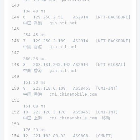
104.40 ms
6   129.250.2.51    AS2914   [NTT-BACKBONE]   
中国 香港   gin.ntt.net 
254.45 ms
7   129.250.2.189   AS2914   [NTT-BACKBONE]   
中国 香港   gin.ntt.net 
286.23 ms
8   203.131.245.142 AS2914   [NTT-GLOBAL]     
中国 香港   gin.ntt.net 
151.30 ms
9   223.118.6.109   AS58453  [CMI-INT]        
中国 香港   cmi.chinamobile.com 
151.08 ms
10  223.120.3.178   AS58453  [CMI-INT]        
中国 上海   cmi.chinamobile.com  移动
176.33 ms
12  221.183.89.33   AS9808   [CMNET]          