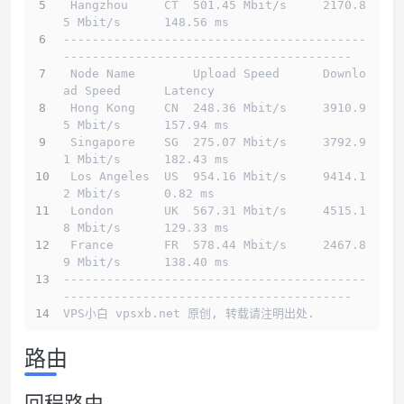
 Hangzhou     CT  501.45 Mbit/s     2170.8
5 Mbit/s      148.56 ms                       
------------------------------------------
----------------------------------------
 Node Name        Upload Speed      Downlo
ad Speed      Latency                         
 Hong Kong    CN  248.36 Mbit/s     3910.9
5 Mbit/s      157.94 ms                       
 Singapore    SG  275.07 Mbit/s     3792.9
1 Mbit/s      182.43 ms                       
 Los Angeles  US  954.16 Mbit/s     9414.1
2 Mbit/s      0.82 ms                         
 London       UK  567.31 Mbit/s     4515.1
8 Mbit/s      129.33 ms                       
 France       FR  578.44 Mbit/s     2467.8
9 Mbit/s      138.40 ms                       
------------------------------------------
----------------------------------------
VPS小白 vpsxb.net 原创, 转载请注明出处.
路由
回程路由