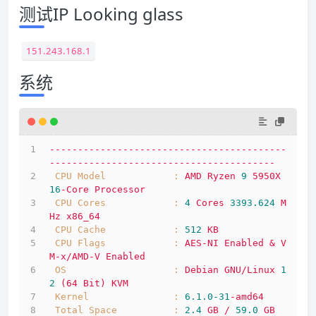
测试IP Looking glass
151.243.168.1
系统
------------------------------------------
----------------------------------------
CPU Model            :
AMD
Ryzen
9
5950X
16
-Core
Processor
CPU Cores            :
4
Cores
3393.624 
M
Hz
x86_64
CPU Cache            :
512
KB
CPU Flags            :
AES-NI
Enabled
&
V
M-x/AMD-V
Enabled
OS                   :
Debian
GNU/Linux
1
2
(64
Bit)
KVM
Kernel               :
6.1
.0
-31
-amd64
Total Space          :
2.4
GB
/
59.0
GB