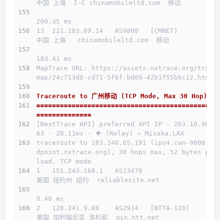
中国 上海  I-C chinamobileltd.com  移动
200.35 ms
13  221.183.89.14   AS9808   [CMNET]          
中国 上海   chinamobileltd.com  移动
183.41 ms
MapTrace URL: https://assets.nxtrace.org/trace
map/24c713d0-cd71-5f6f-bd09-42b1f55b6c12.html
Traceroute to 广州移动 (TCP Mode, Max 30 Hop)
==============================================
==============
[NextTrace API] preferred API IP - 203.10.96.1
63 - 20.11ms - 🐠 (Relay) → Misaka.LAX
traceroute to 183.240.65.191 (ipv4.can-9808.en
dpoint.nxtrace.org), 30 hops max, 52 bytes pay
load, TCP mode
1   151.243.168.1   AS23470                   
美国 纽约州 纽约  reliablesite.net 
0.40 ms
2   128.241.9.88    AS2914   [NTTA-128]       
美国 加利福尼亚 洛杉矶  gin.ntt.net 