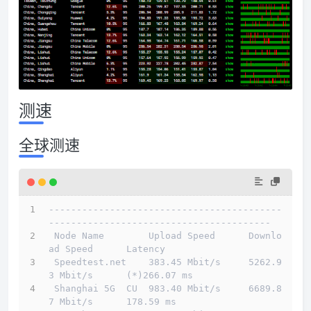
测速
全球测速
------------------------------------------
----------------------------------------
 Node Name        Upload Speed      Downlo
ad Speed      Latency                         
 Speedtest.net    383.45 Mbit/s     5262.9
3 Mbit/s      (*)266.07 ms                    
 Shanghai 5G  CU  983.40 Mbit/s     6689.8
7 Mbit/s      178.59 ms                       