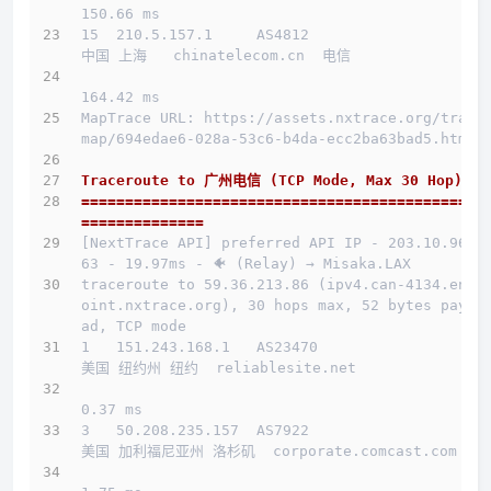
150.66 ms
15  210.5.157.1     AS4812                    
中国 上海   chinatelecom.cn  电信
164.42 ms
MapTrace URL: https://assets.nxtrace.org/trace
map/694edae6-028a-53c6-b4da-ecc2ba63bad5.html
Traceroute to 广州电信 (TCP Mode, Max 30 Hop)
==============================================
==============
[NextTrace API] preferred API IP - 203.10.96.1
63 - 19.97ms - 🐠 (Relay) → Misaka.LAX
traceroute to 59.36.213.86 (ipv4.can-4134.endp
oint.nxtrace.org), 30 hops max, 52 bytes paylo
ad, TCP mode
1   151.243.168.1   AS23470                   
美国 纽约州 纽约  reliablesite.net 
0.37 ms
3   50.208.235.157  AS7922                    
美国 加利福尼亚州 洛杉矶  corporate.comcast.com 