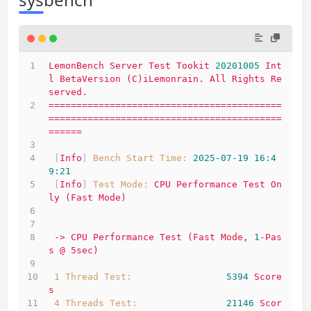
LemonBench
Server
Test
Tookit
20201005
Int
l
BetaVersion
(C)iLemonrain.
All
Rights
Re
served.
==========================================
==========================================
======
 [
Info
] 
Bench Start Time:
2025-07-19 16:4
9:21
 [
Info
] 
Test Mode:
CPU
Performance
Test
On
ly
(Fast
Mode)
->
CPU
Performance
Test
(Fast
Mode,
1
-Pas
介绍
s
@
5sec)
1 Thread Test:
5394 
Score
线路概况
s
4 Threads Test:
21146
Scor
买