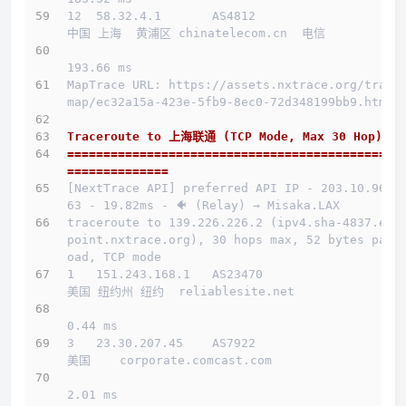
12  58.32.4.1       AS4812                    
中国 上海  黄浦区 chinatelecom.cn  电信
193.66 ms
MapTrace URL: https://assets.nxtrace.org/trace
map/ec32a15a-423e-5fb9-8ec0-72d348199bb9.html
Traceroute to 上海联通 (TCP Mode, Max 30 Hop)
==============================================
==============
[NextTrace API] preferred API IP - 203.10.96.1
63 - 19.82ms - 🐠 (Relay) → Misaka.LAX
traceroute to 139.226.226.2 (ipv4.sha-4837.end
point.nxtrace.org), 30 hops max, 52 bytes payl
oad, TCP mode
1   151.243.168.1   AS23470                   
美国 纽约州 纽约  reliablesite.net 
0.44 ms
3   23.30.207.45    AS7922                    
美国    corporate.comcast.com 
2.01 ms