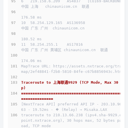
6   219.158.6.209   AS4837   [CU169-BACKBONE] 
中国 上海   chinaunicom.cn  联通
176.58 ms
10  58.254.129.165  AS136958                  
中国 广东 广州  chinaunicom.cn 
180.52 ms
11  58.254.255.1    AS17816                   
中国 广东 广州 黄埔区 chinaunicom.cn  联通
174.06 ms
MapTrace URL: https://assets.nxtrace.org/trace
map/2ef48841-f2b8-5810-84fe-c67b8856943c.html
Traceroute to 上海联通9929 (TCP Mode, Max 30 Ho
p)
==============================================
==============
[NextTrace API] preferred API IP - 203.10.96.1
63 - 19.52ms - 🐠 (Relay) → Misaka.LAX
traceroute to 210.13.66.238 (ipv4.sha-9929.end
point.nxtrace.org), 30 hops max, 52 bytes payl
oad, TCP mode