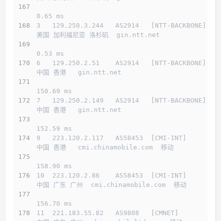
0.65 ms
3   129.250.3.244   AS2914   [NTT-BACKBONE]   
美国 加利福尼亚 洛杉矶  gin.ntt.net 
0.53 ms
6   129.250.2.51    AS2914   [NTT-BACKBONE]   
中国 香港   gin.ntt.net 
150.69 ms
7   129.250.2.149   AS2914   [NTT-BACKBONE]   
中国 香港   gin.ntt.net 
152.59 ms
9   223.120.2.117   AS58453  [CMI-INT]        
中国 香港   cmi.chinamobile.com  移动
158.90 ms
10  223.120.2.86    AS58453  [CMI-INT]        
中国 广东 广州  cmi.chinamobile.com  移动
156.70 ms
11  221.183.55.82   AS9808   [CMNET]          