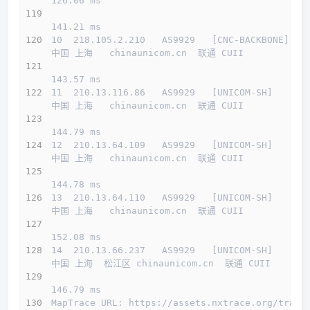
126.06 ms
141.21 ms
10  218.105.2.210   AS9929   [CNC-BACKBONE]   
中国 上海   chinaunicom.cn  联通 CUII
143.57 ms
11  210.13.116.86   AS9929   [UNICOM-SH]      
中国 上海   chinaunicom.cn  联通 CUII
144.79 ms
12  210.13.64.109   AS9929   [UNICOM-SH]      
中国 上海   chinaunicom.cn  联通 CUII
144.78 ms
13  210.13.64.110   AS9929   [UNICOM-SH]      
中国 上海   chinaunicom.cn  联通 CUII
152.08 ms
14  210.13.66.237   AS9929   [UNICOM-SH]      
中国 上海  松江区 chinaunicom.cn  联通 CUII
146.79 ms
MapTrace URL: https://assets.nxtrace.org/trace