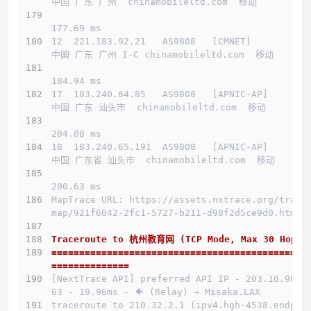
中国 广东 广州  chinamobileltd.com  移动
177.69 ms
12  221.183.92.21   AS9808   [CMNET]          
中国 广东 广州 I-C chinamobileltd.com  移动
184.94 ms
17  183.240.64.85   AS9808   [APNIC-AP]       
中国 广东 汕头市  chinamobileltd.com  移动
204.08 ms
18  183.240.65.191  AS9808   [APNIC-AP]       
中国 广东省 汕头市  chinamobileltd.com  移动
200.63 ms
MapTrace URL: https://assets.nxtrace.org/trace
map/921f6042-2fc1-5727-b211-d98f2d5ce9d0.html
Traceroute to 杭州教育网 (TCP Mode, Max 30 Hop)
==============================================
==============
[NextTrace API] preferred API IP - 203.10.96.1
63 - 19.96ms - 🐠 (Relay) → Misaka.LAX
traceroute to 210.32.2.1 (ipv4.hgh-4538.endpoi