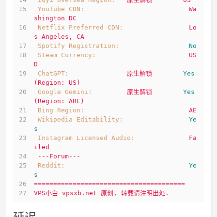
YouTube CDN:
Wa
shington
DC
Netflix Preferred CDN:
Lo
s
Angeles,
CA
Spotify Registration:
No
Steam Currency:
US
D
ChatGPT:
原生解锁
Yes
(Region:
US)
Google Gemini:
原生解锁
Yes
(Region:
ARE)
Bing Region:
AE
Wikipedia Editability:
Ye
s
Instagram Licensed Audio:
Fa
iled
---Forum---
Reddit:
Ye
s
=======================================
VPS小白
vpsxb.net
原创,
转载请注明出处.
延迟