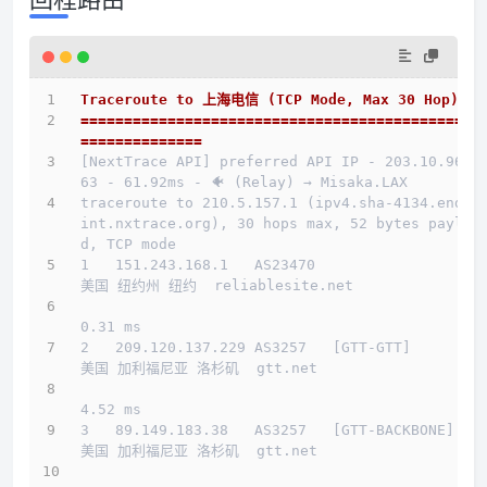
Traceroute to 上海电信 (TCP Mode, Max 30 Hop)
==============================================
==============
[NextTrace API] preferred API IP - 203.10.96.1
63 - 61.92ms - 🐠 (Relay) → Misaka.LAX
traceroute to 210.5.157.1 (ipv4.sha-4134.endpo
int.nxtrace.org), 30 hops max, 52 bytes payloa
d, TCP mode
1   151.243.168.1   AS23470                   
美国 纽约州 纽约  reliablesite.net 
0.31 ms
2   209.120.137.229 AS3257   [GTT-GTT]        
美国 加利福尼亚 洛杉矶  gtt.net 
4.52 ms
3   89.149.183.38   AS3257   [GTT-BACKBONE]   
美国 加利福尼亚 洛杉矶  gtt.net 