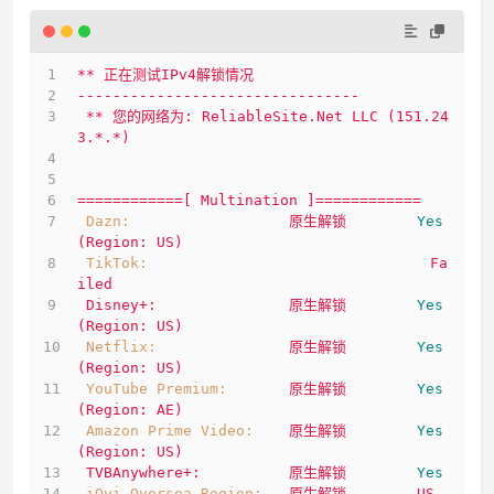
**
正在测试IPv4解锁情况
--------------------------------
**
您的网络为:
ReliableSite.Net
LLC
(151.24
3.*.*)
============[
Multination
]============
Dazn:
原生解锁
Yes
(Region:
US)
TikTok:
Fa
iled
Disney+:
原生解锁
Yes
(Region:
US)
Netflix:
原生解锁
Yes
(Region:
US)
YouTube Premium:
原生解锁
Yes
(Region:
AE)
Amazon Prime Video:
原生解锁
Yes
(Region:
US)
TVBAnywhere+:
原生解锁
Yes
iQyi Oversea Region:
原生解锁
US