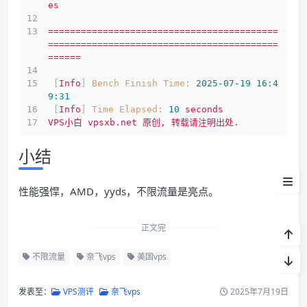
es
测试IP Looking glass
==========================================
==========================================
系统
======
流媒体
 [
Info
] 
Bench Finish Time:
2025-07-19 16:4
9:31
延迟
 [
Info
] 
Time Elapsed:
10
seconds
VPS小白
vpsxb.net
原创,
转载请注明出处.
测速
小结
路由
性能强悍，AMD，yyds，不限流量是亮点。
sysbench
小结
正文完
不限流量
奈飞vps
美国vps
发表至：
VPS测评
奈飞vps
2025年7月19日