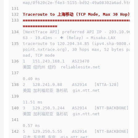
map/0f620c2e-f4e3-5155-bd92-49a08302a6ad.html
Traceroute to 上海移动 (TCP Mode, Max 30 Hop)
==============================================
==============
[NextTrace API] preferred API IP - 203.10.96.1
63 - 19.41ms - 🐠 (Relay) → Misaka.LAX
traceroute to 120.204.34.85 (ipv4.sha-9808.end
point.nxtrace.org), 30 hops max, 52 bytes payl
oad, TCP mode
1   151.243.168.1   AS23470                   
美国 纽约州 纽约  reliablesite.net 
0.40 ms
2   128.241.9.88    AS2914   [NTTA-128]       
美国 加利福尼亚 洛杉矶  gin.ntt.net 
11.51 ms
3   129.250.3.244   AS2914   [NTT-BACKBONE]   
美国 加利福尼亚 洛杉矶  gin.ntt.net 
0.57 ms
5   129.250.5.55    AS2914   [NTT-BACKBONE]   
日本 东京都 东京  gin.ntt.net 