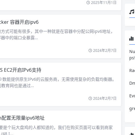
2025年11月1日
cker 容器开启ipv6
6的方式可能有很多，其中一种就是在容器中分配公网ipv6地址，
容器中的端口全暴露…
2024年2月7日
N
p
S EC2开启IPv6支持
R
前少数能提供原生IPv6的云服务商，无需使用复杂的负载均衡器。
Dm
到教育网也是通过…
E
2024年2月7日
g
vm配置无限量ipv6地址
，只要是个玩大盘鸡的人都知道的，我们在购买页面可以看到商家
/48 I…