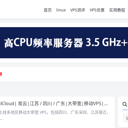
首页
linux
VPS测评
VPS优惠
实用教程
地vps测评|移动直连|1Gbps带宽|年付€29
群
地vps测评|移动直连|1Gbps带宽|年付€29
群
lCloud| 炭云|江苏 / 四川 / 广东|大带宽|移动VPS|限时8折优惠
oud 上线多地区移动大带宽 VPS，包括四川、广东深圳、江苏宿迁，
高…