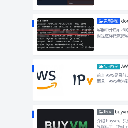
do
实用教程
容器中开启ipv
但是这样做就把
AW
实用教程
前言 AWS是目
而且，AWS香港
buy
linux
介绍 buyvm
是提供了1 IPv4 + 