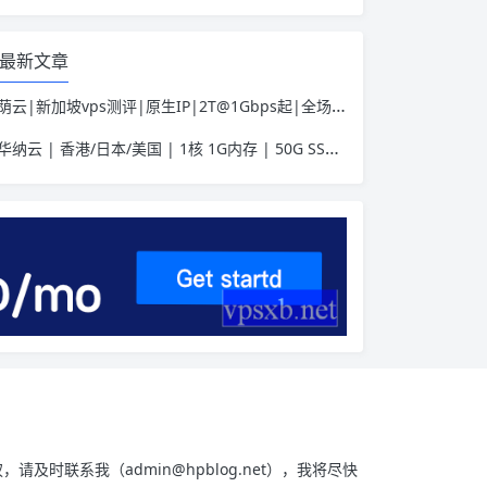
最新文章
荫云|新加坡vps测评|原生IP|2T@1Gbps起|全场7折|月付$7起|解锁新加坡流媒体|移动直连
华纳云 | 香港/日本/美国 | 1核 1G内存 | 50G SSD | 不限流量 | 首月19.9元起
权，请及时联系我（
admin@hpblog.net
），我将尽快