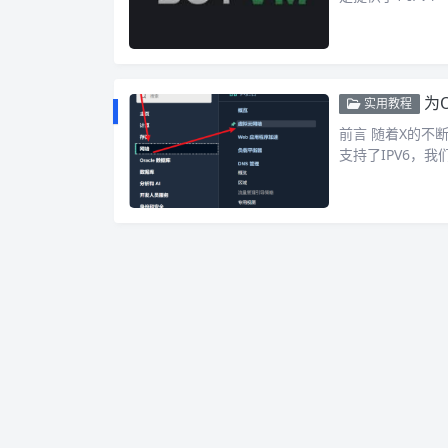
为O
实用教程
前言 随着X的不
支持了IPV6，