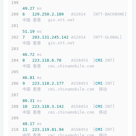
49.27
 ms
6
129.250
.2
.189
   AS2914   [NTT-BACKBONE]   
中国 香港   gin.ntt.net 
51.19
 ms
7
203.131
.245
.142
 AS2914   [NTT-GLOBAL]     
中国 香港   gin.ntt.net 
46.72
 ms
8
223.118
.6
.70
    AS58453  [
CMI
-INT]        
中国 香港   cmi.chinamobile.com 
46.81
 ms
9
223.118
.2
.177
   AS58453  [
CMI
-INT]        
中国 香港   cmi.chinamobile.com  移动
80.31
 ms
10
223.118
.3
.142
   AS58453  [
CMI
-INT]        
中国 香港   cmi.chinamobile.com  移动
48.17
 ms
11
223.119
.81
.94
   AS58453  [
CMI
-INT]        
中国 香港   cmi.chinamobile.com  移动