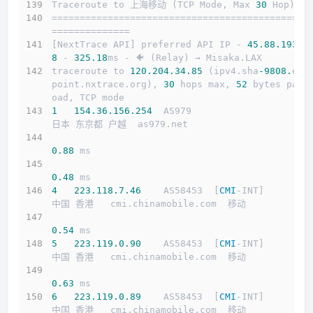
Traceroute to 上海移动 (TCP Mode, Max 
30
 Hop)
==============================================
==============
[NextTrace API] preferred API IP - 
45.88
.193
.2
8
 - 
325.18
ms - 🐠 (Relay) → Misaka.LAX
traceroute to 
120.204
.34
.85
 (ipv4.sha
-9808.
end
point.nxtrace.org), 
30
 hops max, 
52
 bytes payl
oad, TCP mode
1
154.36
.156
.254
  AS979                     
日本 东京都 户越  as979.net 
0.88
 ms
0.48
 ms
4
223.118
.7
.46
    AS58453  [
CMI
-INT]        
中国 香港   cmi.chinamobile.com  移动
0.54
 ms
5
223.119
.0
.90
    AS58453  [
CMI
-INT]        
中国 香港   cmi.chinamobile.com  移动
0.63
 ms
6
223.119
.0
.89
    AS58453  [
CMI
-INT]        
中国 香港   cmi.chinamobile.com  移动