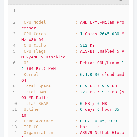
------------------------------------------
----------------------------------------
CPU Model            :
AMD
EPYC-Milan
Pro
cessor
CPU Cores            :
1
Cores
2645.030 
M
Hz
x86_64
CPU Cache            :
512
KB
CPU Flags            :
AES-NI
Enabled
&
V
M-x/AMD-V
Disabled
OS                   :
Debian
GNU/Linux
1
2
(64
Bit)
KVM
Kernel               :
6.1
.0
-30
-cloud-amd
64
Total Space          :
0.9
GB
/
9.9
GB
Total RAM            :
222
MB
/
973
MB
(5
93
MB
Buff)
Total SWAP           :
0
MB
/
0
MB
Uptime               :
0
days
0
hour
35
m
in
Load Average         :
0.07
,
0.05
,
0.01
TCP CC               :
bbr
+
fq
Organization         :
AS979
NetLab
Globa