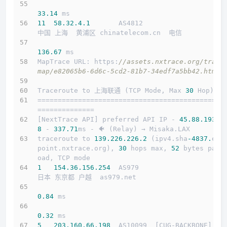
33.14
 ms
11
58.32
.4
.1
       AS4812                    
中国 上海  黄浦区 chinatelecom.cn  电信
136.67
 ms
MapTrace URL: https:
//assets.nxtrace.org/trace
map/e82065b6-6d6c-5cd2-81b7-34edf7a5bb42.html
Traceroute to 上海联通 (TCP Mode, Max 
30
 Hop)
==============================================
==============
[NextTrace API] preferred API IP - 
45.88
.193
.2
8
 - 
337.71
ms - 🐠 (Relay) → Misaka.LAX
traceroute to 
139.226
.226
.2
 (ipv4.sha
-4837.
end
point.nxtrace.org), 
30
 hops max, 
52
 bytes payl
oad, TCP mode
1
154.36
.156
.254
  AS979                     
日本 东京都 户越  as979.net 
0.84
 ms
0.32
 ms
5
203.160
.66
.198
  AS10099  [CUG-BACKBONE]   