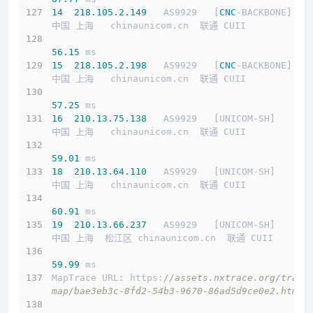
14
218.105
.2
.149
   AS9929   [
CNC
-BACKBONE]   
中国 上海   chinaunicom.cn  联通 CUII
56.15
 ms
15
218.105
.2
.198
   AS9929   [
CNC
-BACKBONE]   
中国 上海   chinaunicom.cn  联通 CUII
57.25
 ms
16
210.13
.75
.138
   AS9929   [UNICOM-SH]      
中国 上海   chinaunicom.cn  联通 CUII
59.01
 ms
18
210.13
.64
.110
   AS9929   [UNICOM-SH]      
中国 上海   chinaunicom.cn  联通 CUII
60.91
 ms
19
210.13
.66
.237
   AS9929   [UNICOM-SH]      
中国 上海  松江区 chinaunicom.cn  联通 CUII
59.99
 ms
MapTrace URL: https:
//assets.nxtrace.org/trace
map/bae3eb3c-8fd2-54b3-9670-86ad5d9ce0e2.html