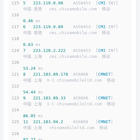
5
223.119
.0
.90
    AS58453  [
CMI
-INT]        
中国 香港   cmi.chinamobile.com  移动
0.46
 ms
6
223.119
.0
.89
    AS58453  [
CMI
-INT]        
中国 香港   cmi.chinamobile.com  移动
0.63
 ms
7
223.120
.2
.222
   AS58453  [
CMI
-INT]        
中国 上海   cmi.chinamobile.com  移动
53.24
 ms
8
221.183
.89
.178
  AS9808   [
CMNET
]          
中国 上海  X-I chinamobileltd.com  移动
54.44
 ms
9
221.183
.89
.33
   AS9808   [
CMNET
]          
中国 上海  I-C chinamobileltd.com  移动
86.05
 ms
11
221.183
.94
.2
    AS9808   [
CMNET
]          
中国 上海   chinamobileltd.com  移动
87.77
 ms