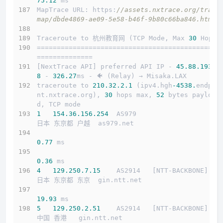
75.12
 ms
MapTrace URL: https:
//assets.nxtrace.org/trace
map/dbde4869-ae09-5e58-b46f-9b80c66ba846.html
Traceroute to 杭州教育网 (TCP Mode, Max 
30
 Hop)
==============================================
==============
[NextTrace API] preferred API IP - 
45.88
.193
.2
8
 - 
326.27
ms - 🐠 (Relay) → Misaka.LAX
traceroute to 
210.32
.2
.1
 (ipv4.hgh
-4538.
endpoi
nt.nxtrace.org), 
30
 hops max, 
52
 bytes payloa
d, TCP mode
1
154.36
.156
.254
  AS979                     
日本 东京都 户越  as979.net 
0.77
 ms
0.36
 ms
4
129.250
.7
.15
    AS2914   [NTT-BACKBONE]   
日本 东京都 东京  gin.ntt.net 
19.93
 ms
5
129.250
.2
.51
    AS2914   [NTT-BACKBONE]   
中国 香港   gin.ntt.net 