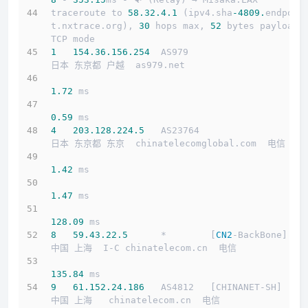
traceroute to 
58.32
.4
.1
 (ipv4.sha
-4809.
endpoin
t.nxtrace.org), 
30
 hops max, 
52
 bytes payload, 
TCP mode
1
154.36
.156
.254
  AS979                     
日本 东京都 户越  as979.net 
1.72
 ms
0.59
 ms
4
203.128
.224
.5
   AS23764                   
日本 东京都 东京  chinatelecomglobal.com  电信
1.42
 ms
1.47
 ms
128.09
 ms
8
59.43
.22
.5
      *        [
CN2
-BackBone]   
中国 上海  I-C chinatelecom.cn  电信
135.84
 ms
9
61.152
.24
.186
   AS4812   [CHINANET-SH]    
中国 上海   chinatelecom.cn  电信