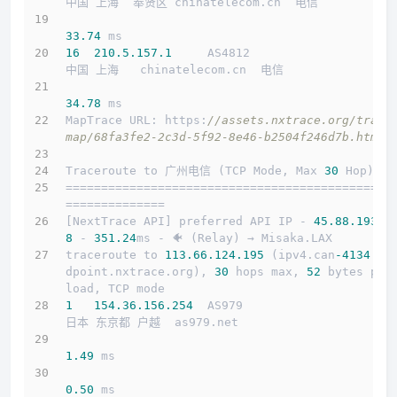
中国 上海  奉贤区 chinatelecom.cn  电信
33.74
 ms
16
210.5
.157
.1
     AS4812                    
中国 上海   chinatelecom.cn  电信
34.78
 ms
MapTrace URL: https:
//assets.nxtrace.org/trace
map/68fa3fe2-2c3d-5f92-8e46-b2504f246d7b.html
Traceroute to 广州电信 (TCP Mode, Max 
30
 Hop)
==============================================
==============
[NextTrace API] preferred API IP - 
45.88
.193
.2
8
 - 
351.24
ms - 🐠 (Relay) → Misaka.LAX
traceroute to 
113.66
.124
.195
 (ipv4.can
-4134.
en
dpoint.nxtrace.org), 
30
 hops max, 
52
 bytes pay
load, TCP mode
1
154.36
.156
.254
  AS979                     
日本 东京都 户越  as979.net 
1.49
 ms
0.50
 ms