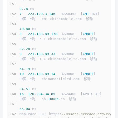
0.78
 ms
7
223.120
.3
.146
   AS58453  [
CMI
-INT]        
中国 上海   cmi.chinamobile.com  移动
49.80
 ms
8
221.183
.89
.178
  AS9808   [
CMNET
]          
中国 上海  X-I chinamobileltd.com  移动
32.28
 ms
9
221.183
.89
.33
   AS9808   [
CMNET
]          
中国 上海  I-C chinamobileltd.com  移动
64.19
 ms
10
221.183
.89
.14
   AS9808   [
CMNET
]          
中国 上海   chinamobileltd.com  移动
34.51
 ms
16
120.204
.34
.85
   AS24400  [APNIC-AP]       
中国 上海   sh
.10086
.cn  移动
55.04
 ms
MapTrace URL: https:
//assets.nxtrace.org/trace