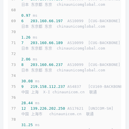
日本 东京都 东京  chinaunicomglobal.com 
0.97
 ms
6
203.160
.66
.197
  AS10099  [CUG-BACKBONE]   
日本 东京都 东京  chinaunicomglobal.com 
1.26
 ms
7
203.160
.66
.189
  AS10099  [CUG-BACKBONE]   
日本 东京都 东京  chinaunicomglobal.com 
2.06
 ms
8
203.160
.66
.237
  AS10099  [CUG-BACKBONE]   
日本 东京都 东京  chinaunicomglobal.com 
30.08
 ms
9
219.158
.112
.237
 AS4837   [CU169-BACKBONE] 
中国 上海  X-I chinaunicom.cn  联通
28.44
 ms
12
139.226
.202
.250
 AS17621  [UNICOM-SH]      
中国 上海市   chinaunicom.cn  联通
31.25
 ms