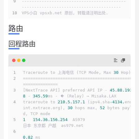
------------------------------------------
----------------------------------------
VPS小白 vpsxb.net 原创, 转载请注明出处.
路由
回程路由
Traceroute to 上海电信 (TCP Mode, Max 
30
 Hop)
==============================================
==============
[NextTrace API] preferred API IP - 
45.88
.193
.2
8
 - 
345.59
ms - 🐠 (Relay) → Misaka.LAX
traceroute to 
210.5
.157
.1
 (ipv4.sha
-4134.
endpo
int.nxtrace.org), 
30
 hops max, 
52
 bytes payloa
d, TCP mode
1
154.36
.156
.254
  AS979                     
日本 东京都 户越  as979.net 
0.82
 ms