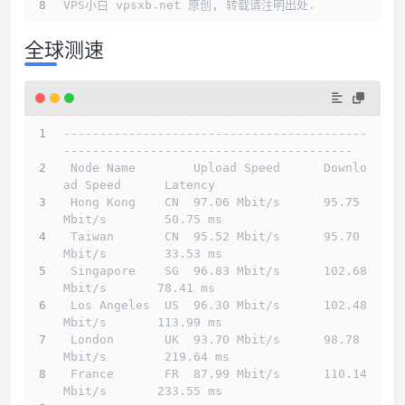
VPS小白 vpsxb.net 原创, 转载请注明出处.
全球测速
------------------------------------------
----------------------------------------
 Node Name        Upload Speed      Downlo
ad Speed      Latency                         
 Hong Kong    CN  97.06 Mbit/s      95.75 
Mbit/s        50.75 ms                        
 Taiwan       CN  95.52 Mbit/s      95.70 
Mbit/s        33.53 ms                        
 Singapore    SG  96.83 Mbit/s      102.68 
Mbit/s       78.41 ms                        
 Los Angeles  US  96.30 Mbit/s      102.48 
Mbit/s       113.99 ms                       
 London       UK  93.70 Mbit/s      98.78 
Mbit/s        219.64 ms                       
 France       FR  87.99 Mbit/s      110.14 
Mbit/s       233.55 ms                       