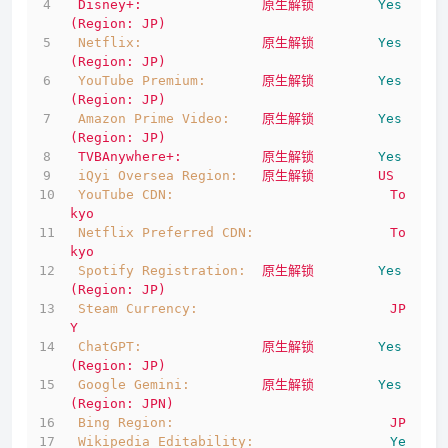
Disney+:
原生解锁
Yes
(Region:
JP)
Netflix:
原生解锁
Yes
(Region:
JP)
YouTube Premium:
原生解锁
Yes
(Region:
JP)
Amazon Prime Video:
原生解锁
Yes
(Region:
JP)
TVBAnywhere+:
原生解锁
Yes
iQyi Oversea Region:
原生解锁
US
YouTube CDN:
To
kyo
Netflix Preferred CDN:
To
kyo
Spotify Registration:
原生解锁
Yes
(Region:
JP)
Steam Currency:
JP
Y
ChatGPT:
原生解锁
Yes
(Region:
JP)
Google Gemini:
原生解锁
Yes
(Region:
JPN)
Bing Region:
JP
Wikipedia Editability:
Ye