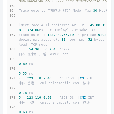
map/a009a148-dd87-5112-bccc-8edc85fe2f3e.html
Traceroute to 广州移动 (TCP Mode, Max 
30
 Hop)
==============================================
==============
[NextTrace API] preferred API IP - 
45.88
.193
.2
8
 - 
324.06
ms - 🐠 (Relay) → Misaka.LAX
traceroute to 
183.240
.65
.191
 (ipv4.can
-9808.
en
dpoint.nxtrace.org), 
30
 hops max, 
52
 bytes pay
load, TCP mode
1
154.36
.156
.254
  AS979                     
日本 东京都 户越  as979.net 
0.89
 ms
5.55
 ms
4
223.118
.7
.46
    AS58453  [
CMI
-INT]        
中国 香港   cmi.chinamobile.com  移动
0.78
 ms
5
223.119
.0
.90
    AS58453  [
CMI
-INT]        
中国 香港   cmi.chinamobile.com  移动
0.63
 ms