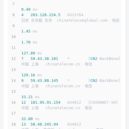
0.49
 ms
4
203.128
.224
.5
   AS23764                   
日本 东京都 东京  chinatelecomglobal.com  电信
1.45
 ms
1.70
 ms
127.89
 ms
7
59.43
.38
.181
    *        [
CN2
-BackBone]   
中国 上海   chinatelecom.cn  电信
129.16
 ms
9
59.43
.80
.145
    *        [
CN2
-BackBone]   
中国 上海   chinatelecom.cn  电信
33.21
 ms
12
101.95
.91
.154
   AS4812   [CHINANET-SH]    
中国 上海   chinatelecom.cn  电信
32.80
 ms
13
58.40
.245
.94
    AS4812                    