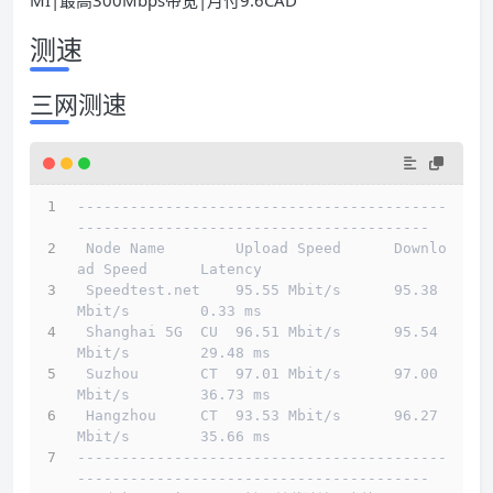
测速
三网测速
------------------------------------------
----------------------------------------
 Node Name        Upload Speed      Downlo
ad Speed      Latency                         
 Speedtest.net    95.55 Mbit/s      95.38 
Mbit/s        0.33 ms                         
 Shanghai 5G  CU  96.51 Mbit/s      95.54 
Mbit/s        29.48 ms                        
 Suzhou       CT  97.01 Mbit/s      97.00 
Mbit/s        36.73 ms                        
 Hangzhou     CT  93.53 Mbit/s      96.27 
Mbit/s        35.66 ms                        
------------------------------------------
----------------------------------------