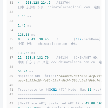
4
203.128
.224
.5
   AS23764                   
日本 东京都 东京  chinatelecomglobal.com  电信
1.45
 ms
1.46
 ms
128.18
 ms
8
59.43
.138
.45
    *        [
CN2
-BackBone]   
中国 上海   chinatelecom.cn  电信
133.66
 ms
11
121.8
.132
.70
    AS4134   [CHINANET-GD]    
中国 广东 广州 从化 www.chinatelecom.com.cn  电信
54.74
 ms
MapTrace URL: https:
//assets.nxtrace.org/trace
map/1b933e28-4a83-59a7-8b34-59bdc5e5f9bb.html
Traceroute to 上海
CN2
 (TCP Mode, Max 
30
 Hop)
==============================================
==============
[NextTrace API] preferred API IP - 
45.88
.193
.2
8
 - 
353.15
ms - 🐠 (Relay) → Misaka.LAX