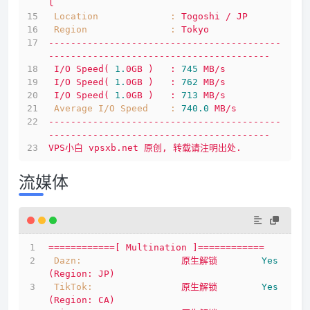
l
Location             :
Togoshi
/
JP
Region               :
Tokyo
------------------------------------------
----------------------------------------
I/O
Speed(
1.
0GB
)
:
745
MB/s
I/O
Speed(
1.
0GB
)
:
762
MB/s
I/O
Speed(
1.
0GB
)
:
713
MB/s
Average I/O Speed    :
740.0
MB/s
------------------------------------------
----------------------------------------
VPS小白
vpsxb.net
原创,
转载请注明出处.
流媒体
============[
Multination
]============
Dazn:
原生解锁
Yes
(Region:
JP)
TikTok:
原生解锁
Yes
(Region:
CA)