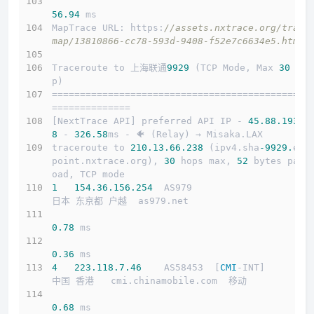
56.94
 ms
MapTrace URL: https:
//assets.nxtrace.org/trace
map/13810866-cc78-593d-9408-f52e7c6634e5.html
Traceroute to 上海联通
9929
 (TCP Mode, Max 
30
 Ho
p)
==============================================
==============
[NextTrace API] preferred API IP - 
45.88
.193
.2
8
 - 
326.58
ms - 🐠 (Relay) → Misaka.LAX
traceroute to 
210.13
.66
.238
 (ipv4.sha
-9929.
end
point.nxtrace.org), 
30
 hops max, 
52
 bytes payl
oad, TCP mode
1
154.36
.156
.254
  AS979                     
日本 东京都 户越  as979.net 
0.78
 ms
0.36
 ms
4
223.118
.7
.46
    AS58453  [
CMI
-INT]        
中国 香港   cmi.chinamobile.com  移动
0.68
 ms