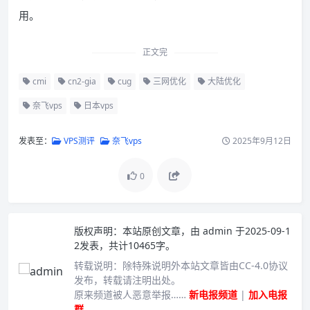
用。
正文完
cmi
cn2-gia
cug
三网优化
大陆优化
奈飞vps
日本vps
发表至：
VPS测评
奈飞vps
2025年9月12日
0
版权声明：
本站原创文章，由
admin
于2025-09-1
2发表，共计10465字。
转载说明：
除特殊说明外本站文章皆由CC-4.0协议
发布，转载请注明出处。
原来频道被人恶意举报……
新电报频道
|
加入电报
群