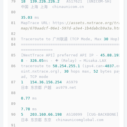
18
139.226
.226
.2
   AS17621  [UNICOM-SH]      
中国 上海 上海  chinaunicom.cn 
35.03
 ms
MapTrace URL: https:
//assets.nxtrace.org/trace
map/670aadcf-06e1-597d-a3e4-1b4dabcb9a3a.html
Traceroute to 广州联通 (TCP Mode, Max 
30
 Hop)
==============================================
==============
[NextTrace API] preferred API IP - 
45.88
.193
.2
8
 - 
326.05
ms - 🐠 (Relay) → Misaka.LAX
traceroute to 
58.254
.255
.1
 (ipv4.can
-4837.
endp
oint.nxtrace.org), 
30
 hops max, 
52
 bytes paylo
ad, TCP mode
1
154.36
.156
.254
  AS979                     
日本 东京都 户越  as979.net 
0.77
 ms
7.78
 ms
5
203.160
.66
.198
  AS10099  [CUG-BACKBONE]   
日本 东京都 东京  chinaunicomglobal.com 