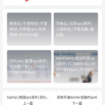
物语云|宁波电信|宁波
华纳云|日本vps测评|
移动|大带宽vps|年终
三网优化|不限流量|建
促销|月付￥54起
站机
HostDare|保加利亚vp
DIYLink|香港vps测评|
s测评|1C768M10G|50
可白嫖三年|1C1G25G|
00G@1Gbps|年付$20
1TB@100Mbps
起
介绍
线路概况
taphip|韩国vps测评|双ISP|原生IP|世宗电信|512G@300Mbps|月付￥30
简单开通docker容器内ipv6
上一篇
下一篇
买