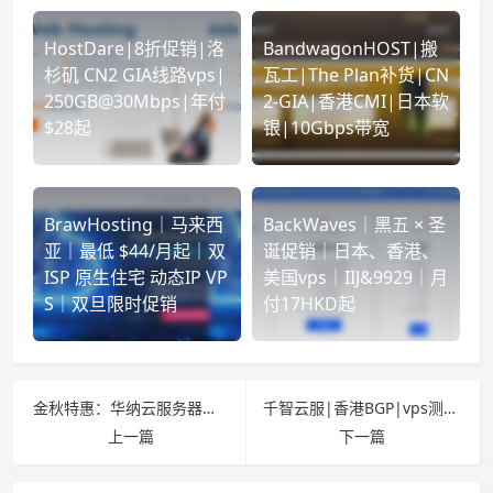
HostDare|8折促销|洛
BandwagonHOST|搬
杉矶 CN2 GIA线路vps|
瓦工|The Plan补货|CN
250GB@30Mbps|年付
2-GIA|香港CMI|日本软
$28起
银|10Gbps带宽
BrawHosting｜马来西
BackWaves｜黑五 × 圣
亚｜最低 $44/月起｜双
诞促销｜日本、香港、
ISP 原生住宅 动态IP VP
美国vps｜IIJ&9929｜月
S｜双旦限时促销
付17HKD起
金秋特惠：华纳云服务器低至2折，日本云服务器年付186元起
千智云服|香港BGP|vps测评|1Gbps带宽|可选不限流量|月付￥25起
上一篇
下一篇