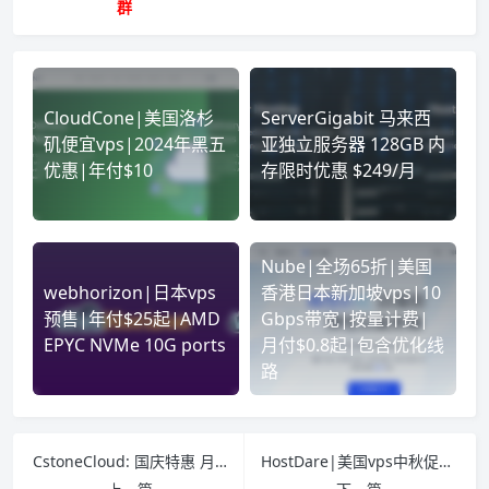
群
CloudCone|美国洛杉
ServerGigabit 马来西
矶便宜vps|2024年黑五
亚独立服务器 128GB 内
优惠|年付$10
存限时优惠 $249/月
Nube|全场65折|美国
webhorizon|日本vps
香港日本新加坡vps|10
预售|年付$25起|AMD
Gbps带宽|按量计费|
EPYC NVMe 10G ports
月付$0.8起|包含优化线
路
CstoneCloud: 国庆特惠 月付八折 年付七折 美国9929优化住宅双ISP 香港CN2 VPS 解锁tiktok ChatGPT等
HostDare|美国vps中秋促销|CN2+9929+CMIN2|年付$25.8|AMD