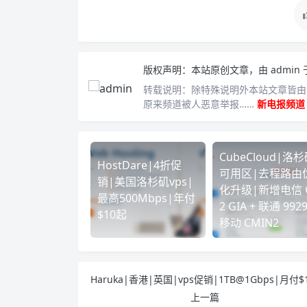
版权声明：
本站原创文章，由
admin
转载说明：
除特殊说明外本站文章皆由C
原来频道被人恶意举报……
新电报频道
CubeCloud|洛
HostDare|4折促
可用区|去程路由
销|美国洛杉矶vps|
化升级|新增电信 
最高500Mbps|年付
2 GIA + 联通 9929
$10起
移动 CMIN2
上一篇