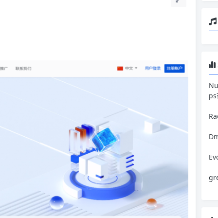
N
p
R
Dm
E
g