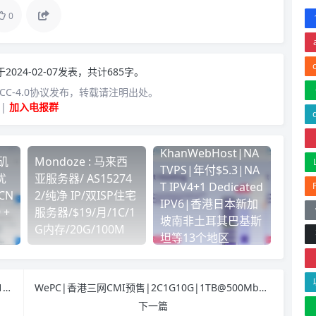
0
于2024-02-07发表，共计685字。
C-4.0协议发布，转载请注明出处。
|
加入电报群
KhanWebHost|NA
杉矶
Mondoze : 马来西
TVPS|年付$5.3|NA
优
亚服务器/ AS15274
T IPV4+1 Dedicated
CN
2/纯净 IP/双ISP住宅
IPV6|香港日本新加
 +
服务器/$19/月/1C/1
坡南非土耳其巴基斯
G内存/20G/100M
坦等13个地区
Haruka|香港|英国|vps促销|1TB@1Gbps|月付$1.25起|解锁奈飞|5折优惠
WePC|香港三网CMI预售|2C1G10G|1TB@500Mbps|月付￥76
下一篇