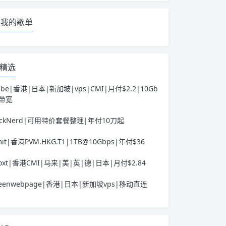
我的歌单
精选
ube|香港|日本|新加坡|vps|CMI|月付$2.2|10Gb
s带宽
ackNerd|可用特价套餐整理|年付10刀起
it|香港PVM.HKG.T1|1TB@10Gbps|年付$36
voxt|香港CMI|马来|美|英|德|日本|月付$2.84
reenwebpage|香港|日本|新加坡vps|移动直连