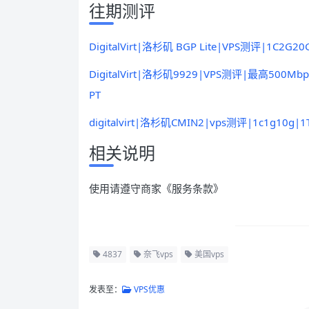
往期测评
DigitalVirt|洛杉矶 BGP Lite|VPS测评|1C2
DigitalVirt|洛杉矶9929|VPS测评|最高50
PT
digitalvirt|洛杉矶CMIN2|vps测评|1c1g1
相关说明
使用请遵守商家《服务条款》
4837
奈飞vps
美国vps
发表至：
VPS优惠