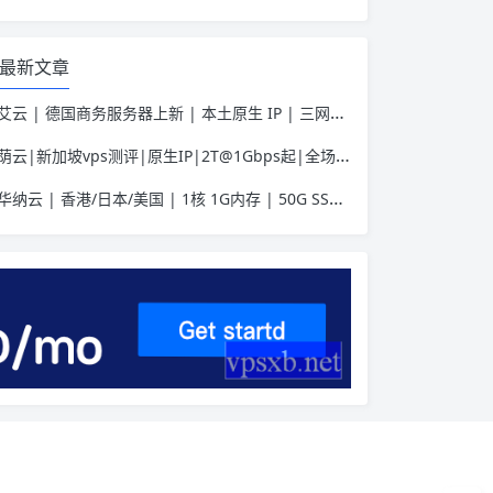
最新文章
艾云 | 德国商务服务器上新 | 本土原生 IP | 三网优化助力Tiktok业务 | 50 HKD/月起
荫云|新加坡vps测评|原生IP|2T@1Gbps起|全场7折|月付$7起|解锁新加坡流媒体|移动直连
华纳云 | 香港/日本/美国 | 1核 1G内存 | 50G SSD | 不限流量 | 首月19.9元起
介绍
官网
套餐详情
往期测评
相关说明