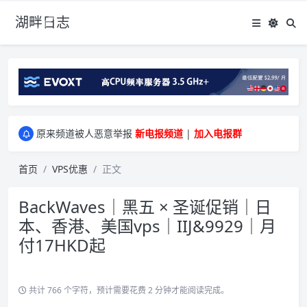
湖畔日志
greenwebpage|香港|日本|新加坡|美国等多地vps测评|移动直连|1Gbps带宽|年付€29
原来频道被人恶意举报
新电报频道
|
加入电报群
greenwebpage|香港|日本|新加坡|美国等多地vps测评|移动直连|1Gbps带宽|年付€29
原来频道被人恶意举报
新电报频道
|
加入电报群
首页
VPS优惠
正文
BackWaves｜黑五 × 圣诞促销｜日
本、香港、美国vps｜IIJ&9929｜月
付17HKD起
共计 766 个字符，预计需要花费 2 分钟才能阅读完成。