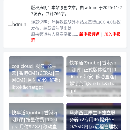
版权声明：
本站原创文章，由
admin
于2025-11-2
7发表，共计766字。
转载说明：
除特殊说明外本站文章皆由CC-4.0协议
发布，转载请注明出处。
原来频道被人恶意举报……
新电报频道
|
加入电报
群
快车道のnube|香港vp
coalcloud|炭云|荔枝
s测评|正式版体验机|1
云|香港CMI (CERA)|三
0Gbps带宽|移动直连|
网CMI|月付￥49|解锁t
解锁奈飞&tiktok&chat
iktok&chatgpt
gpt
快车道のnube|香港vp
马来西亚原生IP独立服
s测评|按量付费|10Gb
务器 /2专用IP/提升SE
ps|月付$2.82|移动直
O/SSD内存/远程管理权