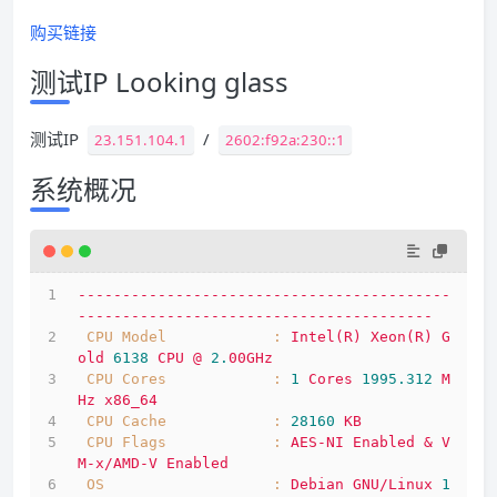
购买链接
测试IP Looking glass
测试IP
/
23.151.104.1
2602:f92a:230::1
系统概况
------------------------------------------
----------------------------------------
CPU Model            :
Intel(R)
Xeon(R)
G
old
6138 
CPU
@
2.
00GHz
CPU Cores            :
1
Cores
1995.312 
M
Hz
x86_64
CPU Cache            :
28160
KB
CPU Flags            :
AES-NI
Enabled
&
V
M-x/AMD-V
Enabled
OS                   :
Debian
GNU/Linux
1