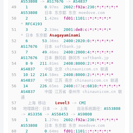
AS53808
 -> 
AS17676
 -> 
AS4837
1
0
.97ms  
2602
:f92a
:
230
:*
:*
:*
:*
:*
AS53808
   日本 东京都 东京 moedove.com
2
1
.42ms  
fd01:
1101
:
:*
:*
:*
:*
:*
* 
RFC4193
3
2
.33ms  
2001
:de8
:c
:*
:*
:*
:*
:*
* 日本 东京都 
Asagayaminami
6
53
.36ms  
2400
:
2020
:
0
:*
:*
:*
:*
:*
AS17676
   日本 softbank.jp
7
49
.46ms  
2400
:
2000
:
4
:*
:*
:*
:*
:*
AS17676
   日本 静冈县 静冈市 softbank.jp
8
-
9
211
.81ms  
2408
:
8000
:
2
:*
:*
:*
:*
:*
AS4837
    中国 北京 chinaunicom.cn 联通
10
-
12
214
.58ms  
2408
:
8000
:
2
:*
:*
:*
:*
:*
AS4837
    中国 江苏 南京 chinaunicom.cn 联通
14
226
.65ms  
2408
:
873
c:
6810
:*
:*
:*
:*
:*
AS4837
    中国 江苏省 泰州市 chinaunicom.cn 联
通
   上海 移动    
Level3
 -> 
CMI
 地理路径：日本 -> 上海    自治系统路径：
AS53808
-> 
AS3356
 -> 
AS58453
 -> 
AS9808
1
1
.27ms  
2602
:f92a
:
230
:*
:*
:*
:*
:*
AS53808
   日本 东京都 东京 moedove.com
2
0
.64ms  
fd01:
1101
:
:*
:*
:*
:*
:*