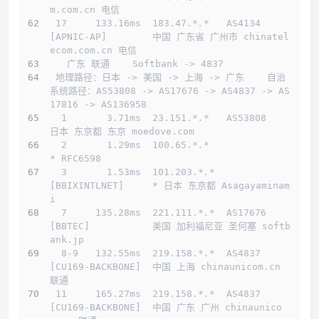
m.com.cn 电信
 17     133.16ms  183.47.
*.*
   AS4134    
[APNIC-AP]        中国 广东省 广州市 chinatel
ecom.com.cn 电信
   广东 联通    Softbank -> 4837  
 地理路径：日本 -> 美国 -> 上海 -> 广东    自治
系统路径：AS53808 -> AS17676 -> AS4837 -> AS
17816 -> AS136958 
  1       3.71ms  23.151.
*.*
   AS53808                     
日本 东京都 东京 moedove.com
  2       1.29ms  100.65.
*.*
* RFC6598
  3       1.53ms  101.203.
*.*
[BBIXINTLNET]     * 日本 东京都 Asagayaminam
i
  7     135.28ms  221.111.
*.*
  AS17676   
[BBTEC]           美国 加利福尼亚 圣何塞 softb
ank.jp
  8-9   132.55ms  219.158.
*.*
  AS4837    
[CU169-BACKBONE]  中国 上海 chinaunicom.cn 
联通
 11     165.27ms  219.158.
*.*
  AS4837    
[CU169-BACKBONE]  中国 广东 广州 chinaunico