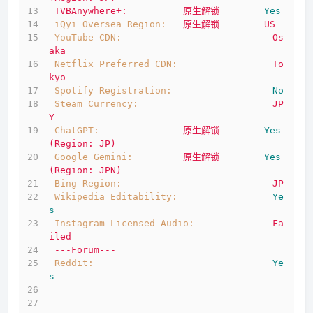
TVBAnywhere+:
原生解锁
Yes
iQyi Oversea Region:
原生解锁
US
YouTube CDN:
Os
aka
Netflix Preferred CDN:
To
kyo
Spotify Registration:
No
Steam Currency:
JP
Y
ChatGPT:
原生解锁
Yes
(Region:
JP)
Google Gemini:
原生解锁
Yes
(Region:
JPN)
Bing Region:
JP
Wikipedia Editability:
Ye
s
Instagram Licensed Audio:
Fa
iled
---Forum---
Reddit:
Ye
s
=======================================