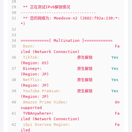
**
正在测试IPv6解锁情况
--------------------------------
**
您的网络为:
Moedove-n2
(2602:f92a:230:*:
*)
============[
Multination
]============
Dazn:
Fa
iled
(Network
Connection)
TikTok:
原生解锁
Yes
(Region:
US)
Disney+:
原生解锁
Yes
(Region:
JP)
Netflix:
原生解锁
Yes
(Region:
JP)
YouTube Premium:
原生解锁
Yes
(Region:
JP)
Amazon Prime Video:
Un
supported
TVBAnywhere+:
Fa
iled
(Network
Connection)
iQyi Oversea Region:
Fa
iled