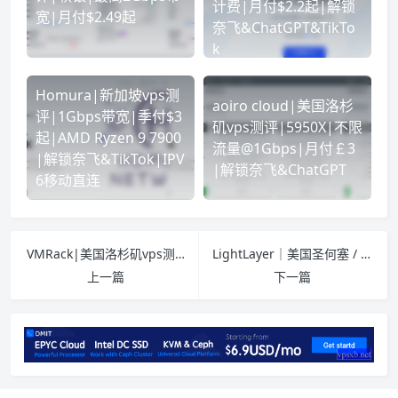
计费|月付$2.2起|解锁
宽|月付$2.49起
奈飞&ChatGPT&TikTo
k
Homura|新加坡vps测
aoiro cloud|美国洛杉
评|1Gbps带宽|季付$3
矶vps测评|5950X|不限
起|AMD Ryzen 9 7900
流量@1Gbps|月付￡3
|解锁奈飞&TikTok|IPV
|解锁奈飞&ChatGPT
6移动直连
VMRack|美国洛杉矶vps测评|三网精品|CN2+9929+CMIN2|最高500Mbps带宽|原生IP|解锁奈飞&ChatGPT&TikTok
LightLayer｜美国圣何塞 / 阿什本 / 香港｜云机 $4.9/月起｜独服 $60 起｜2025 年末双旦促销
介绍
上一篇
下一篇
国内延迟
网络质量
买