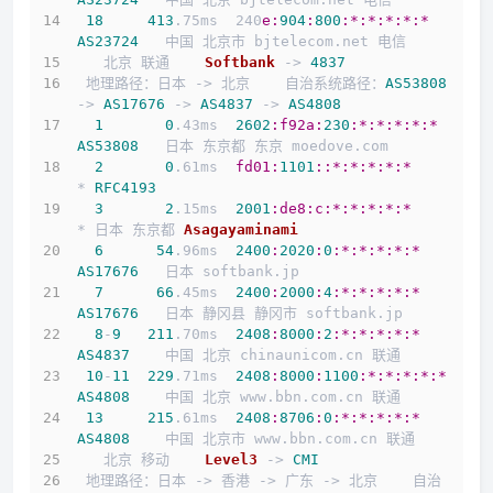
18
413
.75ms  240
e:
904
:
800
:*
:*
:*
:*
:*
AS23724
   中国 北京市 bjtelecom.net 电信
   北京 联通    
Softbank
 -> 
4837
 地理路径：日本 -> 北京    自治系统路径：
AS53808
-> 
AS17676
 -> 
AS4837
 -> 
AS4808
1
0
.43ms  
2602
:f92a
:
230
:*
:*
:*
:*
:*
AS53808
   日本 东京都 东京 moedove.com
2
0
.61ms  
fd01:
1101
:
:*
:*
:*
:*
:*
* 
RFC4193
3
2
.15ms  
2001
:de8
:c
:*
:*
:*
:*
:*
* 日本 东京都 
Asagayaminami
6
54
.96ms  
2400
:
2020
:
0
:*
:*
:*
:*
:*
AS17676
   日本 softbank.jp
7
66
.45ms  
2400
:
2000
:
4
:*
:*
:*
:*
:*
AS17676
   日本 静冈县 静冈市 softbank.jp
8
-
9
211
.70ms  
2408
:
8000
:
2
:*
:*
:*
:*
:*
AS4837
    中国 北京 chinaunicom.cn 联通
10
-
11
229
.71ms  
2408
:
8000
:
1100
:*
:*
:*
:*
:*
AS4808
    中国 北京 www.bbn.com.cn 联通
13
215
.61ms  
2408
:
8706
:
0
:*
:*
:*
:*
:*
AS4808
    中国 北京市 www.bbn.com.cn 联通
   北京 移动    
Level3
 -> 
CMI
 地理路径：日本 -> 香港 -> 广东 -> 北京    自治