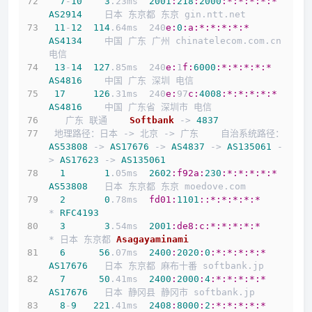
7
-
10
3
.23ms  
2001
:
218
:
2000
:*
:*
:*
:*
:*
AS2914
    日本 东京都 东京 gin.ntt.net
11
-
12
114
.64ms  240
e:
0
:a
:*
:*
:*
:*
:*
AS4134
    中国 广东 广州 chinatelecom.com.cn 
电信
13
-
14
127
.85ms  240
e:
1
f:
6000
:*
:*
:*
:*
:*
AS4816
    中国 广东 深圳 电信
17
126
.31ms  240
e:
97
c:
4008
:*
:*
:*
:*
:*
AS4816
    中国 广东省 深圳市 电信
   广东 联通    
Softbank
 -> 
4837
 地理路径：日本 -> 北京 -> 广东    自治系统路径：
AS53808
 -> 
AS17676
 -> 
AS4837
 -> 
AS135061
 -
> 
AS17623
 -> 
AS135061
1
1
.05ms  
2602
:f92a
:
230
:*
:*
:*
:*
:*
AS53808
   日本 东京都 东京 moedove.com
2
0
.78ms  
fd01:
1101
:
:*
:*
:*
:*
:*
* 
RFC4193
3
3
.54ms  
2001
:de8
:c
:*
:*
:*
:*
:*
* 日本 东京都 
Asagayaminami
6
56
.07ms  
2400
:
2020
:
0
:*
:*
:*
:*
:*
AS17676
   日本 东京都 麻布十番 softbank.jp
7
50
.41ms  
2400
:
2000
:
4
:*
:*
:*
:*
:*
AS17676
   日本 静冈县 静冈市 softbank.jp
8
-
9
221
.41ms  
2408
:
8000
:
2
:*
:*
:*
:*
:*