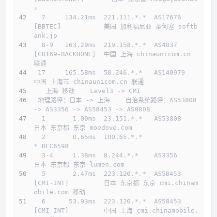
i
  7     134.21ms  221.111.
*.*
  AS17676   
[BBTEC]           美国 加利福尼亚 圣何塞 softb
ank.jp
  8-9   163.29ms  219.158.
*.*
  AS4837    
[CU169-BACKBONE]  中国 上海 chinaunicom.cn 
联通
 17     165.58ms  58.246.
*.*
   AS140979                    
中国 上海市 chinaunicom.cn 联通
   上海 移动    Level3 -> CMI  
 地理路径：日本 -> 上海    自治系统路径：AS53808 
-> AS3356 -> AS58453 -> AS9808 
  1       1.00ms  23.151.
*.*
   AS53808                     
日本 东京都 东京 moedove.com
  2       0.65ms  100.65.
*.*
* RFC6598
  3-4     1.38ms  8.244.
*.*
    AS3356                      
日本 东京都 东京 lumen.com
  5       2.47ms  223.120.
*.*
  AS58453   
[CMI-INT]         日本 东京都 东京 cmi.chinam
obile.com 移动
  6      53.93ms  223.120.
*.*
  AS58453   
[CMI-INT]         中国 上海 cmi.chinamobile.