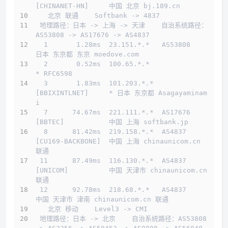
[CHINANET-HN]     中国 北京 bj.189.cn
   北京 联通    Softbank -> 4837  
 地理路径：日本 -> 上海 -> 天津    自治系统路径：
AS53808 -> AS17676 -> AS4837 
  1       1.28ms  23.151.
*.*
   AS53808                     
日本 东京都 东京 moedove.com
  2       0.52ms  100.65.
*.*
* RFC6598
  3       1.83ms  101.203.
*.*
[BBIXINTLNET]     * 日本 东京都 Asagayaminam
i
  7      74.67ms  221.111.
*.*
  AS17676   
[BBTEC]           中国 上海 softbank.jp
  8      81.42ms  219.158.
*.*
  AS4837    
[CU169-BACKBONE]  中国 上海 chinaunicom.cn 
联通
 11      87.49ms  116.130.
*.*
  AS4837    
[UNICOM]          中国 天津市 chinaunicom.cn 
联通
 12      92.78ms  218.68.
*.*
   AS4837                      
中国 天津市 津南 chinaunicom.cn 联通
   北京 移动    Level3 -> CMI  
 地理路径：日本 -> 北京    自治系统路径：AS53808 