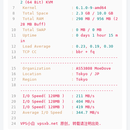
2
(64
Bit)
KVM
Kernel               :
6.1
.0
-9
-amd64
Total Space          :
2.3
GB
/
10.0
GB
Total RAM            :
298
MB
/
956
MB
(2
28
MB
Buff)
Total SWAP           :
0
MB
/
0
MB
Uptime               :
0
days
1
hour
15
m
in
Load Average         :
0.23
,
0.19
,
0.30
TCP CC               :
bbr
+
fq
------------------------------------------
----------------------------------------
Organization         :
AS53808
MoeDove
Location             :
Tokyo
/
JP
Region               :
Tokyo
------------------------------------------
----------------------------------------
I/O
Speed(
128MB
)
:
211
MB/s
I/O
Speed(
128MB
)
:
404
MB/s
I/O
Speed(
128MB
)
:
419
MB/s
Average I/O Speed    :
344.7
MB/s
VPS小白
vpsxb.net
原创,
转载请注明出处.