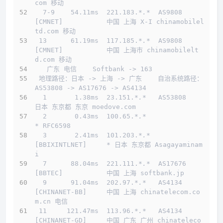
com 移动
  7-9    54.11ms  221.183.
*.*
  AS9808    
[CMNET]           中国 上海 X-I chinamobilel
td.com 移动
 13      61.19ms  117.185.
*.*
  AS9808    
[CMNET]           中国 上海市 chinamobilelt
d.com 移动
   广东 电信    Softbank -> 163  
 地理路径：日本 -> 上海 -> 广东    自治系统路径：
AS53808 -> AS17676 -> AS4134 
  1       1.38ms  23.151.
*.*
   AS53808                     
日本 东京都 东京 moedove.com
  2       0.43ms  100.65.
*.*
* RFC6598
  3       2.41ms  101.203.
*.*
[BBIXINTLNET]     * 日本 东京都 Asagayaminam
i
  7      88.04ms  221.111.
*.*
  AS17676   
[BBTEC]           中国 上海 softbank.jp
  9      91.04ms  202.97.
*.*
   AS4134    
[CHINANET-BB]     中国 上海 chinatelecom.co
m.cn 电信
 11     121.47ms  113.96.
*.*
   AS4134    
[CHINANET-GD]     中国 广东 广州 chinateleco