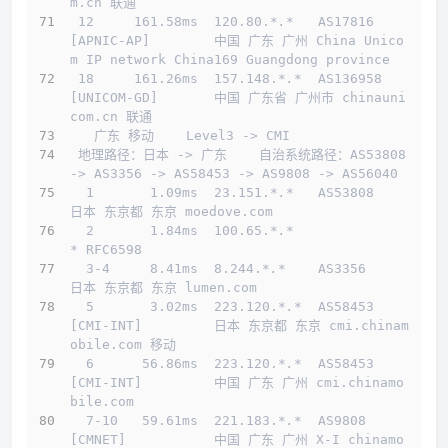
m.cn 联通
 12     161.58ms  120.80.
*.*
   AS17816   
[APNIC-AP]        中国 广东 广州 China Unico
m IP network China169 Guangdong province
 18     161.26ms  157.148.
*.*
  AS136958  
[UNICOM-GD]       中国 广东省 广州市 chinauni
com.cn 联通
   广东 移动    Level3 -> CMI  
 地理路径：日本 -> 广东    自治系统路径：AS53808 
-> AS3356 -> AS58453 -> AS9808 -> AS56040 
  1       1.09ms  23.151.
*.*
   AS53808                     
日本 东京都 东京 moedove.com
  2       1.84ms  100.65.
*.*
* RFC6598
  3-4     8.41ms  8.244.
*.*
    AS3356                      
日本 东京都 东京 lumen.com
  5       3.02ms  223.120.
*.*
  AS58453   
[CMI-INT]         日本 东京都 东京 cmi.chinam
obile.com 移动
  6      56.86ms  223.120.
*.*
  AS58453   
[CMI-INT]         中国 广东 广州 cmi.chinamo
bile.com
  7-10   59.61ms  221.183.
*.*
  AS9808    
[CMNET]           中国 广东 广州 X-I chinamo