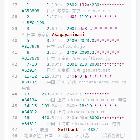
1
1
.10ms  
2602
:f92a
:
230
:*
:*
:*
:*
:*
AS53808
   日本 东京都 东京 moedove.com
2
1
.17ms  
fd01:
1101
:
:*
:*
:*
:*
:*
* 
RFC4193
3
2
.69ms  
2001
:de8
:c
:*
:*
:*
:*
:*
* 日本 东京都 
Asagayaminami
5
3
.24ms  
2400
:
2023
:
0
:*
:*
:*
:*
:*
AS17676
   日本 softbank.jp
6
2
.17ms  
2400
:
2000
:
2
:*
:*
:*
:*
:*
AS17676
   日本 东京都 东京 softbank.jp
7
-
10
3
.00ms  
2001
:
218
:
2000
:*
:*
:*
:*
:*
AS2914
    日本 东京都 东京 gin.ntt.net
11
-
12
115
.38ms  240
e:
0
:a
:*
:*
:*
:*
:*
AS4134
    中国 广东 广州 chinatelecom.com.cn 
电信
13
213
.00ms  240e::
1
:*
:*
:*
:*
:*
AS4134
    中国 上海 chinatelecom.com.cn 电信
14
-
15
199
.24ms  240
e:
18
:
10
:*
:*
:*
:*
:*
AS4812
    中国 上海 chinatelecom.cn
18
410
.54ms  240
e:
96
c:
6000
:*
:*
:*
:*
:*
AS4812
    中国 上海市 chinatelecom.cn 电信
   上海 联通    
Softbank
 -> 
4837
 地理路径：日本 -> 北京 -> 江苏    自治系统路径：