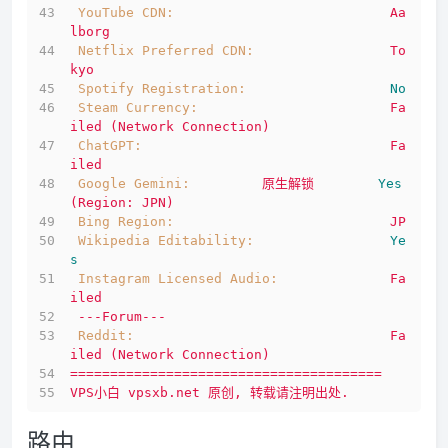
YouTube CDN:
Aa
lborg
Netflix Preferred CDN:
To
kyo
Spotify Registration:
No
Steam Currency:
Fa
iled
(Network
Connection)
ChatGPT:
Fa
iled
Google Gemini:
原生解锁
Yes
(Region:
JPN)
Bing Region:
JP
Wikipedia Editability:
Ye
s
Instagram Licensed Audio:
Fa
iled
---Forum---
Reddit:
Fa
iled
(Network
Connection)
=======================================
VPS小白
vpsxb.net
原创,
转载请注明出处.
路由