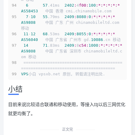
6
57
.41ms  
2402
:
4
f00:
100
:*
:*
:*
:*
:*
AS58453
   中国 香港 cmi.chinamobile.com
7
-
10
55
.79ms  
2409
:
8080
:
0
:*
:*
:*
:*
:*
AS9808
    中国 广东 广州 chinamobileltd.com 
移动
11
-
12
68
.53ms  
2409
:
8055
:
0
:*
:*
:*
:*
:*
AS56040
   中国 广东省 广州市 gd.
10086
.cn 移动
14
71
.83ms  
2409
:
8
c54:
1000
:*
:*
:*
:*
:*
AS9808
    中国 广东省 深圳市 chinamobileltd.c
om 移动
 =========================================
=======================================
VPS
小白 vpsxb.net 原创, 转载请注明出处.
小结
目前来说比较适合联通和移动使用，等接入IIJ以后三网优化
就更均衡了。
正文完