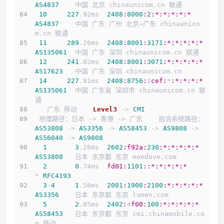
AS4837
    中国 北京 chinaunicom.cn 联通
10
227
.92ms  
2408
:
8000
:
2
:*
:*
:*
:*
:*
AS4837
    中国 广东 广州 北京→广东 chinaunico
m.cn 联通
11
289
.26ms  
2408
:
8001
:
3171
:*
:*
:*
:*
:*
AS135061
  中国 广东 深圳 chinaunicom.cn 联通
12
241
.82ms  
2408
:
8001
:
3071
:*
:*
:*
:*
:*
AS17623
   中国 广东 深圳 chinaunicom.cn
14
227
.91ms  
2408
:
8756
:
2
cef:
*
:*
:*
:*
:*
AS135061
  中国 广东省 深圳市 chinaunicom.cn 联
通
   广东 移动    
Level3
 -> 
CMI
 地理路径：日本 -> 香港 -> 广东    自治系统路径：
AS53808
 -> 
AS3356
 -> 
AS58453
 -> 
AS9808
 -> 
AS56040
 -> 
AS9808
1
3
.26ms  
2602
:f92a
:
230
:*
:*
:*
:*
:*
AS53808
   日本 东京都 东京 moedove.com
2
0
.74ms  
fd01:
1101
:
:*
:*
:*
:*
:*
* 
RFC4193
3
-
4
1
.56ms  
2001
:
1900
:
2100
:*
:*
:*
:*
:*
AS3356
    日本 东京都 东京 lumen.com
5
2
.85ms  
2402
:
4
f00:
100
:*
:*
:*
:*
:*
AS58453
   日本 东京都 东京 cmi.chinamobile.co
m 移动