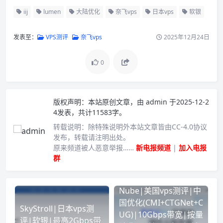
iij
lumen
大陆优化
奈飞vps
日本vps
软银
发表至：
VPS测评
奈飞vps
2025年12月24日
0
版权声明：
本站原创文章，由
admin
于2025-12-2
4发表，共计11583字。
转载说明：
除特殊说明外本站文章皆由CC-4.0协议
发布，转载请注明出处。
原来频道被人恶意举报……
新电报频道
|
加入电报
群
Nube|美国vps测评|中
国优化(CMI+CTGNet+C
SkyStroll|日本vps测
UG)|10Gbps带宽|按量
评|软银|最高2Gbps带