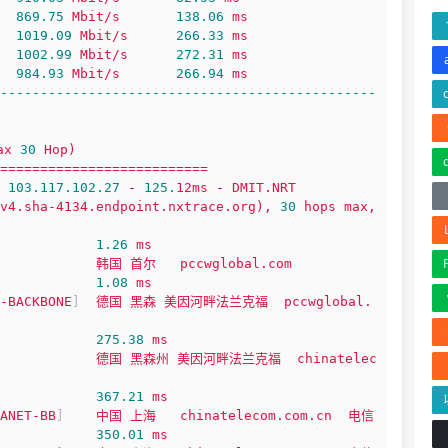
869.75
Mbit/s
138.06
ms
1019.09 
Mbit/s
266.33
ms
1002.99 
Mbit/s
272.31
ms
984.93
Mbit/s
266.94
ms
-----------------------------------------------
ax
30
Hop)
==========================
103.117
.102
.27
-
125.
12ms
-
DMIT.NRT
v4.sha-4134.endpoint.nxtrace.org),
30
hops
max,
1.26
ms
韩国
首尔
pccwglobal.com
1.08
ms
-BACKBONE
]  
德国
黑森
美因河畔法兰克福
pccwglobal.
275.38
ms
德国
黑森州
美因河畔法兰克福
chinatelec
367.21
ms
ANET-BB
]    
中国
上海
chinatelecom.com.cn
电信
350.01
ms