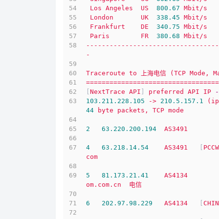
Los
Angeles
US
800.67
Mbit/s
London
UK
338.45
Mbit/s
Frankfurt
DE
340.75
Mbit/s
Paris
FR
380.68
Mbit/s
----------------------------------
-
Traceroute
to
上海电信
(TCP
Mode,
M
==================================
[
NextTrace
API
] 
preferred
API
IP
-
103.211
.228
.105
->
210.5
.157
.1
(ip
44
byte
packets,
TCP
mode
2
63.220
.200
.194
AS3491
4
63.218
.14
.54
AS3491
   [
PCCW
com
5
81.173
.21
.41
AS4134
om.com.cn
电信
6
202.97
.98
.229
AS4134
   [
CHIN