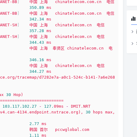
ANET-BB
]    
中国
上海
chinatelecom.com.cn
电信
350.89
ms
ANET-BB
]    
中国
上海
chinatelecom.com.cn
电信
342.34
ms
ANET-SH
]    
中国
上海
chinatelecom.cn
电信
357.28
ms
ANET-SH
]    
中国
上海
chinatelecom.cn
电信
344.43
ms
中国
上海
奉贤区
chinatelecom.cn
电
346.16
ms
中国
上海
chinatelecom.cn
电信
344.27
ms
ce.org/tracemap/d7282e7a-a0c1-524c-b141-7a6e268
ax
30
Hop)
==========================
103.117
.102
.27
-
127.
09ms
-
DMIT.NRT
v4.can-4134.endpoint.nxtrace.org),
30
hops
max,
2.77
ms
韩国
首尔
pccwglobal.com
1.11
ms