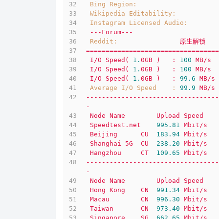
Bing Region:
Wikipedia Editability:
Instagram Licensed Audio:
---Forum---
Reddit:
原生解锁
==================================
I/O
Speed(
1.
0GB
)
:
100
MB/s
I/O
Speed(
1.
0GB
)
:
100
MB/s
I/O
Speed(
1.
0GB
)
:
99.6
MB/s
Average I/O Speed    :
99.9
MB/s
----------------------------------
-
Node
Name
Upload
Speed
Speedtest.net
995.81
Mbit/s
Beijing
CU
183.94
Mbit/s
Shanghai
5G
CU
238.20
Mbit/s
Hangzhou
CT
109.65
Mbit/s
----------------------------------
-
Node
Name
Upload
Speed
Hong
Kong
CN
991.34
Mbit/s
Macau
CN
996.30
Mbit/s
Taiwan
CN
973.40
Mbit/s
Singapore
SG
662.65
Mbit/s