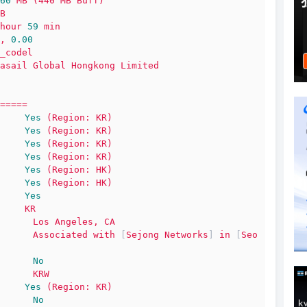
60
MB
(440
MB
Buff)
B
hour
59
min
,
0.00
_codel
asail
Global
Hongkong
Limited
=====
Yes
(Region:
KR)
Yes
(Region:
KR)
Yes
(Region:
KR)
Yes
(Region:
KR)
Yes
(Region:
HK)
Yes
(Region:
HK)
Yes
KR
Los
Angeles,
CA
Associated
with
 [
Sejong
Networks
] 
in
 [
Seo
No
KRW
Yes
(Region:
KR)
No