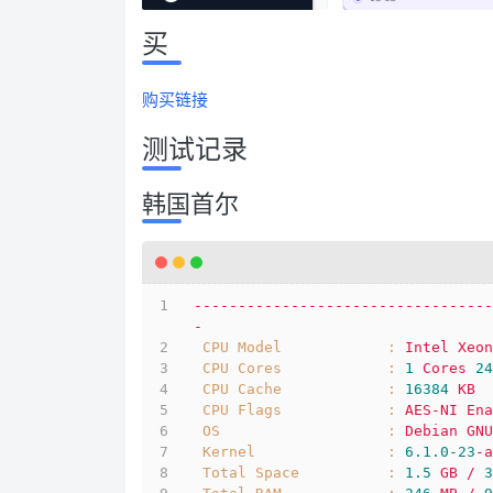
买
购买链接
测试记录
韩国首尔
----------------------------------
-
CPU Model            :
Intel
Xeon
CPU Cores            :
1
Cores
24
CPU Cache            :
16384
KB
CPU Flags            :
AES-NI
Ena
OS                   :
Debian
GNU
Kernel               :
6.1
.0
-23
-a
Total Space          :
1.5
GB
/
3