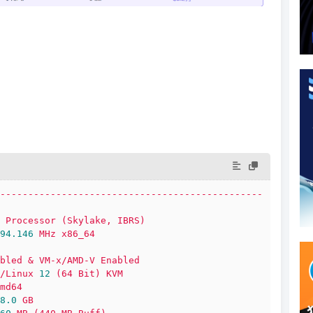
-----------------------------------------------
Processor
(Skylake,
IBRS)
94.146 
MHz
x86_64
bled
&
VM-x/AMD-V
Enabled
/Linux
12
(64
Bit)
KVM
md64
8.0
GB