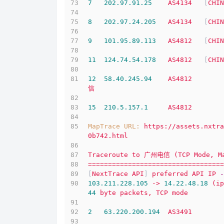
7
202.97
.91
.25
AS4134
   [
CHIN
8
202.97
.24
.205
AS4134
   [
CHIN
9
101.95
.89
.113
AS4812
   [
CHIN
11
124.74
.54
.178
AS4812
   [
CHIN
12
58.40
.245
.94
AS4812
信
15
210.5
.157
.1
AS4812
MapTrace URL:
https://assets.nxtra
0b742.html
Traceroute
to
广州电信
(TCP
Mode,
M
==================================
[
NextTrace
API
] 
preferred
API
IP
-
103.211
.228
.105
->
14.22
.48
.18
(ip
44
byte
packets,
TCP
mode
2
63.220
.200
.194
AS3491