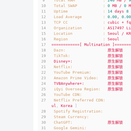
Total RAM            :
246
MB
/
9
Total SWAP           :
0
MB
/
0
M
Uptime               :
14
days
8
Load Average         :
0.00
,
0.00
TCP CC               :
cubic
+
fq
Organization         :
AS17497
Li
Location             :
Seoul
/
KR
Region               :
Seoul
============[
Multination
]=======
Dazn:
原生解锁
TikTok:
原生解锁
Disney+:
原生解锁
Netflix:
原生解锁
YouTube Premium:
原生解锁
Amazon Prime Video:
原生解锁
TVBAnywhere+:
原生解锁
iQyi Oversea Region:
原生解锁
YouTube CDN:
Netflix Preferred CDN:
ul
, 
Korea
 ]
Spotify Registration:
Steam Currency:
ChatGPT:
原生解锁
Google Gemini: