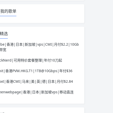
我的歌单
精选
ube|香港|日本|新加坡|vps|CMI|月付$2.2|10Gb
s带宽
ackNerd|可用特价套餐整理|年付10刀起
it|香港PVM.HKG.T1|1TB@10Gbps|年付$36
voxt|香港CMI|马来|美|英|德|日本|月付$2.84
reenwebpage|香港|日本|新加坡vps|移动直连