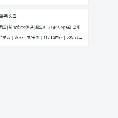
最新文章
荫云|新加坡vps测评|原生IP|2T@1Gbps起|全场7折|月付$7起|解锁新加坡流媒体|移动直连
华纳云 | 香港/日本/美国 | 1核 1G内存 | 50G SSD | 不限流量 | 首月19.9元起