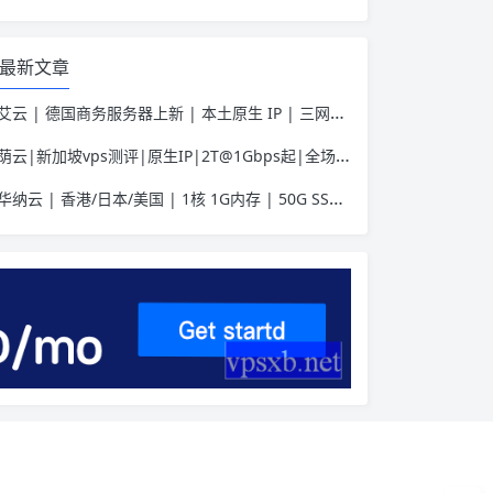
最新文章
艾云 | 德国商务服务器上新 | 本土原生 IP | 三网优化助力Tiktok业务 | 50 HKD/月起
荫云|新加坡vps测评|原生IP|2T@1Gbps起|全场7折|月付$7起|解锁新加坡流媒体|移动直连
华纳云 | 香港/日本/美国 | 1核 1G内存 | 50G SSD | 不限流量 | 首月19.9元起
介绍
官网
套餐详情
测试IP Looking glass
相关说明