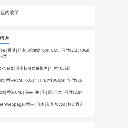
我的歌单
精选
ube|香港|日本|新加坡|vps|CMI|月付$2.2|10Gb
s带宽
ackNerd|可用特价套餐整理|年付10刀起
it|香港PVM.HKG.T1|1TB@10Gbps|年付$36
voxt|香港CMI|马来|美|英|德|日本|月付$2.84
reenwebpage|香港|日本|新加坡vps|移动直连