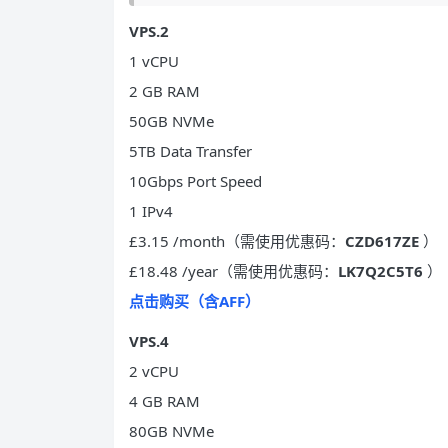
VPS.2
1 vCPU
2 GB RAM
50GB NVMe
5TB Data Transfer
10Gbps Port Speed
1 IPv4
£3.15 /month（需使用优惠码：
CZD617ZE
）
£18.48 /year（需使用优惠码：
LK7Q2C5T6
）
点击购买（含AFF）
VPS.4
2 vCPU
4 GB RAM
80GB NVMe