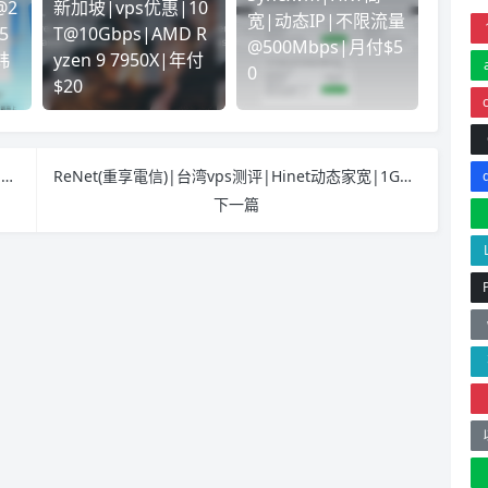
@2
新加坡|vps优惠|10
宽|动态IP|不限流量
5
T@10Gbps|AMD R
@500Mbps|月付$5
韩
yzen 9 7950X|年付
0
$20
Puaex|香港HKT动态家宽|8C8G50G|不限流量@1.25Gbps|月付$189起|解锁奈飞&TVB
ReNet(重享電信)|台湾vps测评|Hinet动态家宽|1GbpsDown/600MbpsUp|月付$24起|解锁奈飞&TikTok&ChatGPT
下一篇