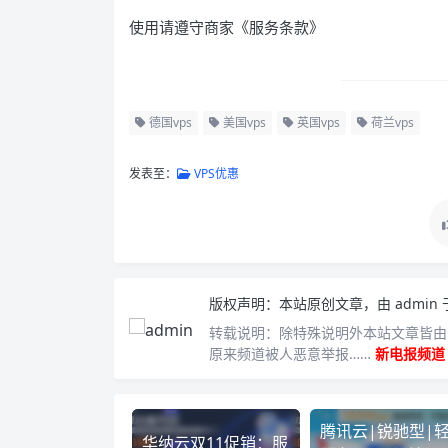
使用请遵守商家《服务条款》
德国vps
美国vps
英国vps
荷兰vps
发表至：
VPS优惠
版权声明：
本站原创文章，由
admin
转载说明：
除特殊说明外本站文章皆由C
原来频道被人恶意举报……
新电报频道
腾讯云|锐驰型|
华纳云双11促销：服