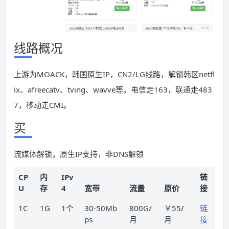
线路概况
上游为MOACK，韩国原生IP，CN2/LG线路，解锁韩区netfl
ix、afreecatv、tving、wavve等。电信走163，联通走483
7，移动走CMI。
买
流媒体解锁，原生IP支持，非DNS解锁
CP
内
IPv
链
U
存
4
宽带
流量
原价
接
1C
1G
1个
30-50Mb
800G/
￥55/
链
ps
月
月
接