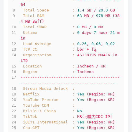
64
Total Space          :
1.4
GB
/
20.0
GB
Total RAM            :
63
MB
/
978
MB
(38
4
MB
Buff)
Total SWAP           :
0
MB
/
0
MB
Uptime               :
0
days
7
hour
21
m
in
Load Average         :
0.26
,
0.06
,
0.02
TCP CC               :
bbr
+
fq
Organization         :
AS138195
MOACK.Co.
LTD
Location             :
Incheon
/
KR
Region               :
Incheon
------------------------------------------
----------------------------------------
Stream Media Unlock  :
Netflix              :
Yes
(Region:
KR)
YouTube Premium      :
Yes
(Region:
KR)
YouTube CDN          :
BiliBili China       :
No
TikTok               :
KR(可能为IDC
IP)
iQIYI International  :
Yes
(Region:
KR)
ChatGPT              :
Yes
(Region:
KR)