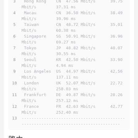
 Hong Kong    CN  47.56 Mbit/s      39.75 
Mbit/s        37.31 ms                        
 Macau        CN  36.50 Mbit/s      38.49 
Mbit/s        39.96 ms                        
 Taiwan       CN  48.72 Mbit/s      35.01 
Mbit/s        60.38 ms                        
 Singapore    SG  50.91 Mbit/s      36.96 
Mbit/s        69.27 ms                        
 Tokyo        JP  48.82 Mbit/s      40.07 
Mbit/s        30.55 ms                        
 Seoul        KR  42.50 Mbit/s      33.90 
Mbit/s        4.94 ms                         
 Los Angeles  US  44.97 Mbit/s      42.56 
Mbit/s        137.11 ms                       
 London       UK  52.07 Mbit/s      22.72 
Mbit/s        258.03 ms                       
 Frankfurt    DE  49.87 Mbit/s      28.26 
Mbit/s        257.12 ms                       
 France       FR  42.63 Mbit/s      42.77 
Mbit/s        252.40 ms                       
------------------------------------------
----------------------------------------