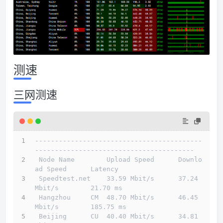
测速
三网测速
------------------------------------------
----------------------------------------
 Node Name        Upload Speed      Downlo
ad Speed      Latency                         
 Speedtest.net    33.59 Mbit/s      37.24 
Mbit/s        21.70 ms                        
 Hangzhou     CM  48.70 Mbit/s      46.45 
Mbit/s        185.75 ms                       
 Beijing      CU  40.40 Mbit/s      34.81 