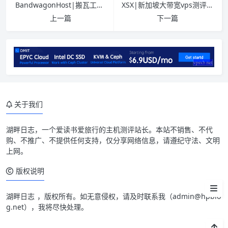
BandwagonHost|搬瓦工|全机房测试记录|个别机房解锁奈飞
XSX|新加坡大带宽vps测评|CN2+CMI|600G流量起|年付$47.96|解锁奈飞
介绍
上一篇
下一篇
线路概况
买
测试IP Looking glass
系统&流媒体
关于我们
延迟
湖畔日志
，一个爱读书爱旅行的主机测评站长。本站不销售、不代
测速
购、不推广、不提供任何支持，仅分享网络信息，请遵纪守法、文明
上网。
路由
版权说明
小结
湖畔日志
，版权所有。如无意侵权，请及时联系我（
admin@hpblo
g.net
），我将尽快处理。