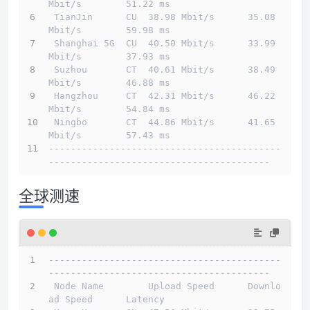
Mbit/s        51.22 ms                        
 TianJin      CU  38.98 Mbit/s      35.08 
Mbit/s        59.98 ms                        
 Shanghai 5G  CU  40.50 Mbit/s      33.99 
Mbit/s        37.93 ms                        
 Suzhou       CT  40.61 Mbit/s      38.49 
Mbit/s        46.88 ms                        
 Hangzhou     CT  42.31 Mbit/s      46.22 
Mbit/s        54.84 ms                        
 Ningbo       CT  44.86 Mbit/s      41.65 
Mbit/s        57.43 ms                        
------------------------------------------
----------------------------------------
全球测速
------------------------------------------
----------------------------------------
 Node Name        Upload Speed      Downlo
ad Speed      Latency                         