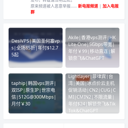
原来频道被人恶意举报……
新电报频道
|
加入电报
群
Akile|香港vps测评|HK
DesiVPS|美国圣何塞vp
Lite-One|5Gbps带宽|
s|全场85折|年付$12.7
年付￥99|移动直连|解
5起
锁奈飞&ChatGPT
Lightlayer|菲律宾|台
taphip|韩国vps测评|
湾|美国|冰点价云主机
双ISP|原生IP|世宗电
促销活动|CN2|CUG|C
信|512G@300Mbps|
MI|CMIN2|不限流量|
月付￥30
年付$24|解锁奈飞&Tik
Tok&ChatGPT