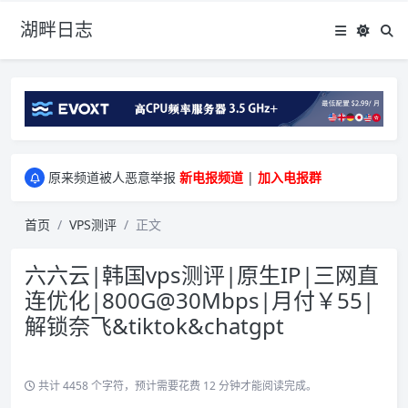
湖畔日志
greenwebpage|香港|日本|新加坡|美国等多地vps测评|移动直连|1Gbps带宽|年付€29
原来频道被人恶意举报
新电报频道
|
加入电报群
greenwebpage|香港|日本|新加坡|美国等多地vps测评|移动直连|1Gbps带宽|年付€29
原来频道被人恶意举报
新电报频道
|
加入电报群
首页
VPS测评
正文
六六云|韩国vps测评|原生IP|三网直
连优化|800G@30Mbps|月付￥55|
解锁奈飞&tiktok&chatgpt
共计 4458 个字符，预计需要花费 12 分钟才能阅读完成。