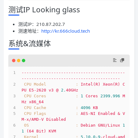
测试IP Looking glass
测试IP：210.87.202.7
测速地址：
http://kr.666cloud.tech
系统&流媒体
------------------------------------------
----------------------------------------
CPU Model            :
Intel(R)
Xeon(R)
C
PU
E5-2620
v3
@
2.
40GHz
CPU Cores            :
1
Cores
2399.996 
M
Hz
x86_64
CPU Cache            :
4096 
KB
CPU Flags            :
AES-NI
Enabled
&
V
M-x/AMD-V
Disabled
OS                   :
Debian
GNU/Linux
1
1
(64
Bit)
KVM
Kernel               :
5.10
.0
-9
-cloud-amd