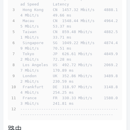
ad Speed      Latency                         
 Hong Kong    CN  1457.32 Mbit/s    4888.1
4 Mbit/s      49.66 ms                        
 Macau        CN  1548.44 Mbit/s    4964.2
5 Mbit/s      53.37 ms                        
 Taiwan       CN  859.48 Mbit/s     4882.5
1 Mbit/s      33.71 ms                        
 Singapore    SG  1049.22 Mbit/s    4874.4
9 Mbit/s      70.51 ms                        
 Tokyo        JP  626.61 Mbit/s     4849.9
2 Mbit/s      72.28 ms                        
 Los Angeles  US  492.72 Mbit/s     2069.2
7 Mbit/s      170.89 ms                       
 London       UK  352.86 Mbit/s     3489.8
2 Mbit/s      230.59 ms                       
 Frankfurt    DE  318.97 Mbit/s     3148.8
4 Mbit/s      254.25 ms                       
 France       FR  330.33 Mbit/s     1580.0
3 Mbit/s      241.81 ms                       
------------------------------------------
----------------------------------------
路由