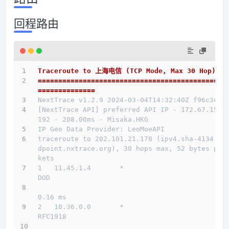
回程路由
Traceroute to 上海电信 (TCP Mode, Max 30 Hop)
==============================================
==============
NextTrace v1.2.9 2024-03-04T14:32:40Z f96c3e5
[NextTrace API] preferred API IP - 172.67.155.
192 - 208.00ms - Misaka.HKG
IP Geo Data Provider: LeoMoeAPI
traceroute to 202.101.21.178 (ipv4.sha-4134.en
dpoint.nxtrace.org), 30 hops max, 52 bytes pac
kets
1   11.45.1.4       *                         
DOD          
0.16 ms
2   10.36.0.0       *                         
RFC1918          