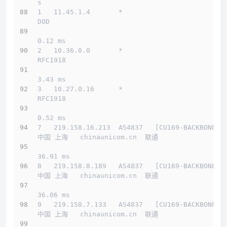
s
1   11.45.1.4       *                         
DOD          
0.12 ms
2   10.36.0.0       *                         
RFC1918          
3.43 ms
3   10.27.0.16      *                         
RFC1918          
0.52 ms
7   219.158.16.213  AS4837   [CU169-BACKBONE] 
中国 上海   chinaunicom.cn  联通
36.91 ms
8   219.158.8.189   AS4837   [CU169-BACKBONE] 
中国 上海   chinaunicom.cn  联通
36.06 ms
9   219.158.7.133   AS4837   [CU169-BACKBONE] 
中国 上海   chinaunicom.cn  联通