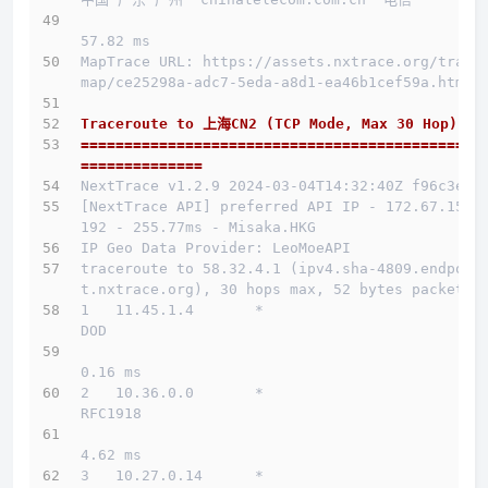
57.82 ms
MapTrace URL: https://assets.nxtrace.org/trace
map/ce25298a-adc7-5eda-a8d1-ea46b1cef59a.html
Traceroute to 上海CN2 (TCP Mode, Max 30 Hop)
==============================================
==============
NextTrace v1.2.9 2024-03-04T14:32:40Z f96c3e5
[NextTrace API] preferred API IP - 172.67.155.
192 - 255.77ms - Misaka.HKG
IP Geo Data Provider: LeoMoeAPI
traceroute to 58.32.4.1 (ipv4.sha-4809.endpoin
t.nxtrace.org), 30 hops max, 52 bytes packets
1   11.45.1.4       *                         
DOD          
0.16 ms
2   10.36.0.0       *                         
RFC1918          
4.62 ms
3   10.27.0.14      *                         