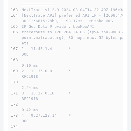
==============
NextTrace v1.2.9 2024-03-04T14:32:40Z f96c3e5
[NextTrace API] preferred API IP - [2606:4700:
3031::6815:28b0] - 93.17ms - Misaka.HKG
IP Geo Data Provider: LeoMoeAPI
traceroute to 120.204.34.85 (ipv4.sha-9808.end
point.nxtrace.org), 30 hops max, 52 bytes pack
ets
1   11.45.1.4       *                         
DOD          
0.16 ms
2   10.36.0.0       *                         
RFC1918          
2.44 ms
3   10.27.0.16      *                         
RFC1918          
0.42 ms
4   9.27.128.14     *                         
DOD          