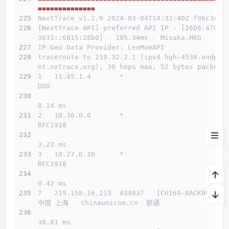
买
==============
NextTrace v1.2.9 2024-03-04T14:32:40Z f96c3e5
测试IP Looking glass
[NextTrace API] preferred API IP - [2606:4700:
3031::6815:28b0] - 105.34ms - Misaka.HKG
系统&流媒体
IP Geo Data Provider: LeoMoeAPI
traceroute to 210.32.2.1 (ipv4.hgh-4538.endpoi
延迟
nt.nxtrace.org), 30 hops max, 52 bytes packets
1   11.45.1.4       *                         
测速
DOD          
0.14 ms
路由
2   10.36.0.0       *                         
RFC1918          
小结
3.22 ms
3   10.27.0.16      *                         
RFC1918          
0.42 ms
7   219.158.16.213  AS4837   [CU169-BACKBONE] 
中国 上海   chinaunicom.cn  联通
38.81 ms