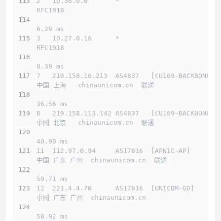
2   10.36.0.0       *                         
RFC1918          
6.29 ms
3   10.27.0.16      *                         
RFC1918          
0.39 ms
7   219.158.16.213  AS4837   [CU169-BACKBONE] 
中国 上海   chinaunicom.cn  联通
36.56 ms
8   219.158.113.142 AS4837   [CU169-BACKBONE] 
中国 北京   chinaunicom.cn  联通
40.90 ms
11  112.97.0.94     AS17816  [APNIC-AP]       
中国 广东 广州  chinaunicom.cn  联通
59.71 ms
12  221.4.4.70      AS17816  [UNICOM-GD]      
中国 广东 广州  chinaunicom.cn 
58.92 ms