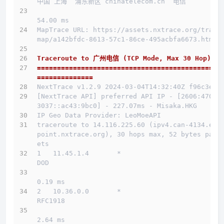
中国 上海  浦东新区 chinatelecom.cn  电信
54.00 ms
MapTrace URL: https://assets.nxtrace.org/trace
map/a142bfdc-8613-57c1-86ce-495acbfa6673.html
Traceroute to 广州电信 (TCP Mode, Max 30 Hop)
==============================================
==============
NextTrace v1.2.9 2024-03-04T14:32:40Z f96c3e5
[NextTrace API] preferred API IP - [2606:4700:
3037::ac43:9bc0] - 227.07ms - Misaka.HKG
IP Geo Data Provider: LeoMoeAPI
traceroute to 14.116.225.60 (ipv4.can-4134.end
point.nxtrace.org), 30 hops max, 52 bytes pack
ets
1   11.45.1.4       *                         
DOD          
0.19 ms
2   10.36.0.0       *                         
RFC1918          
2.64 ms