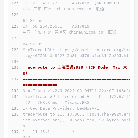
13  221.4.1.77      AS17816  [UNICOM-GD]      
中国 广东 广州  chinaunicom.cn  联通
66.84 ms
14  58.254.255.1    AS17816                   
中国 广东 广州 黄埔区 chinaunicom.cn  联通
64.92 ms
MapTrace URL: https://assets.nxtrace.org/trace
map/40755b43-8527-5a8f-b576-a4ed31f5e255.html
Traceroute to 上海联通9929 (TCP Mode, Max 30 Ho
p)
==============================================
==============
NextTrace v1.2.9 2024-03-04T14:32:40Z f96c3e5
[NextTrace API] preferred API IP - 172.67.155.
192 - 208.31ms - Misaka.HKG
IP Geo Data Provider: LeoMoeAPI
traceroute to 210.13.86.1 (ipv4.sha-9929.endpo
int.nxtrace.org), 30 hops max, 52 bytes packet
s
1   11.45.1.4       *                         
DOD          