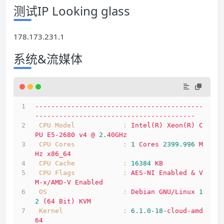
测试IP Looking glass
178.173.231.1
系统&流媒体
------------------------------------------
----------------------------------------
CPU Model            :
Intel(R)
Xeon(R)
C
PU
E5-2680
v4
@
2.
40GHz
CPU Cores            :
1
Cores
2399.996 
M
Hz
x86_64
CPU Cache            :
16384
KB
CPU Flags            :
AES-NI
Enabled
&
V
M-x/AMD-V
Enabled
OS                   :
Debian
GNU/Linux
1
2
(64
Bit)
KVM
Kernel               :
6.1
.0
-18
-cloud-amd
64