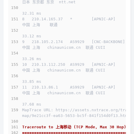
日本 东京都 东京  ntt.net 
32.31 ms
8   210.14.165.37   *        [APNIC-AP]       
中国 上海    联通   
33.12 ms
9   218.105.2.174   AS9929   [CNC-BACKBONE]   
中国 上海   chinaunicom.cn  联通 CUII
33.26 ms
10  210.13.112.250  AS9929   [APNIC-AP]       
中国 上海   chinaunicom.cn  联通 CUII
33.85 ms
11  210.13.86.1     AS9929   [APNIC-AP]       
中国 上海   chinaunicom.cn  联通 CUII
37.68 ms
MapTrace URL: https://assets.nxtrace.org/trace
map/9e21cc3f-ea63-5653-bc5f-841f154d0f13.html
Traceroute to 上海移动 (TCP Mode, Max 30 Hop)
==============================================