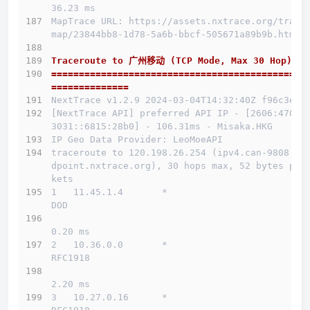
36.23 ms
MapTrace URL: https://assets.nxtrace.org/trace
map/23844bb8-1d78-5a6b-bbcf-505671a89b9b.html
Traceroute to 广州移动 (TCP Mode, Max 30 Hop)
==============================================
==============
NextTrace v1.2.9 2024-03-04T14:32:40Z f96c3e5
[NextTrace API] preferred API IP - [2606:4700:
3031::6815:28b0] - 106.31ms - Misaka.HKG
IP Geo Data Provider: LeoMoeAPI
traceroute to 120.198.26.254 (ipv4.can-9808.en
dpoint.nxtrace.org), 30 hops max, 52 bytes pac
kets
1   11.45.1.4       *                         
DOD          
0.20 ms
2   10.36.0.0       *                         
RFC1918          
2.20 ms
3   10.27.0.16      *                         