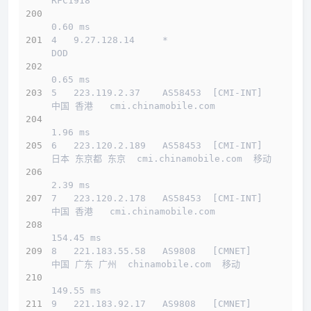
RFC1918          
0.60 ms
4   9.27.128.14     *                         
DOD          
0.65 ms
5   223.119.2.37    AS58453  [CMI-INT]        
中国 香港   cmi.chinamobile.com 
1.96 ms
6   223.120.2.189   AS58453  [CMI-INT]        
日本 东京都 东京  cmi.chinamobile.com  移动
2.39 ms
7   223.120.2.178   AS58453  [CMI-INT]        
中国 香港   cmi.chinamobile.com 
154.45 ms
8   221.183.55.58   AS9808   [CMNET]          
中国 广东 广州  chinamobile.com  移动
149.55 ms
9   221.183.92.17   AS9808   [CMNET]          