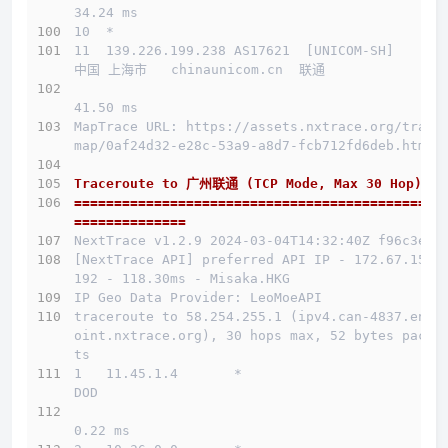
34.24 ms
10  *
11  139.226.199.238 AS17621  [UNICOM-SH]      
中国 上海市   chinaunicom.cn  联通
41.50 ms
MapTrace URL: https://assets.nxtrace.org/trace
map/0af24d32-e28c-53a9-a8d7-fcb712fd6deb.html
Traceroute to 广州联通 (TCP Mode, Max 30 Hop)
==============================================
==============
NextTrace v1.2.9 2024-03-04T14:32:40Z f96c3e5
[NextTrace API] preferred API IP - 172.67.155.
192 - 118.30ms - Misaka.HKG
IP Geo Data Provider: LeoMoeAPI
traceroute to 58.254.255.1 (ipv4.can-4837.endp
oint.nxtrace.org), 30 hops max, 52 bytes packe
ts
1   11.45.1.4       *                         
DOD          
0.22 ms