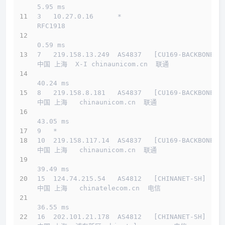
5.95 ms
3   10.27.0.16      *                         
RFC1918          
0.59 ms
7   219.158.13.249  AS4837   [CU169-BACKBONE] 
中国 上海  X-I chinaunicom.cn  联通
40.24 ms
8   219.158.8.181   AS4837   [CU169-BACKBONE] 
中国 上海   chinaunicom.cn  联通
43.05 ms
9   *
10  219.158.117.14  AS4837   [CU169-BACKBONE] 
中国 上海   chinaunicom.cn  联通
39.49 ms
15  124.74.215.54   AS4812   [CHINANET-SH]    
中国 上海   chinatelecom.cn  电信
36.55 ms
16  202.101.21.178  AS4812   [CHINANET-SH]    