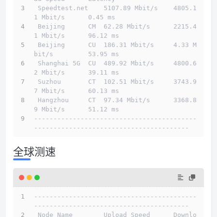
 Speedtest.net    5107.89 Mbit/s    4805.1
1 Mbit/s      0.45 ms                         
 Beijing      CM  62.28 Mbit/s      2215.4
1 Mbit/s      96.12 ms                        
 Beijing      CU  186.31 Mbit/s     4.33 M
bit/s         53.95 ms                        
 Shanghai 5G  CU  489.92 Mbit/s     4800.6
2 Mbit/s      39.11 ms                        
 Suzhou       CT  102.51 Mbit/s     3743.9
7 Mbit/s      60.13 ms                        
 Hangzhou     CT  97.34 Mbit/s      3368.8
9 Mbit/s      51.12 ms                        
------------------------------------------
----------------------------------------
全球测速
------------------------------------------
----------------------------------------
 Node Name        Upload Speed      Downlo