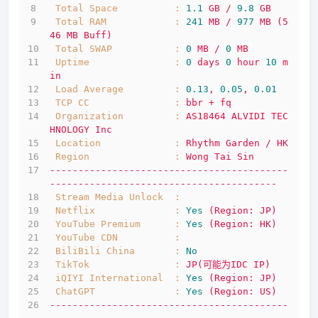
Total Space          :
1.1
GB
/
9.8
GB
Total RAM            :
241
MB
/
977
MB
(5
46
MB
Buff)
Total SWAP           :
0
MB
/
0
MB
Uptime               :
0
days
0
hour
10
m
in
Load Average         :
0.13
,
0.05
,
0.01
TCP CC               :
bbr
+
fq
Organization         :
AS18464
ALVIDI
TEC
HNOLOGY
Inc
Location             :
Rhythm
Garden
/
HK
Region               :
Wong
Tai
Sin
------------------------------------------
----------------------------------------
Stream Media Unlock  :
Netflix              :
Yes
(Region:
JP)
YouTube Premium      :
Yes
(Region:
HK)
YouTube CDN          :
BiliBili China       :
No
TikTok               :
JP(可能为IDC
IP)
iQIYI International  :
Yes
(Region:
JP)
ChatGPT              :
Yes
(Region:
US)
------------------------------------------