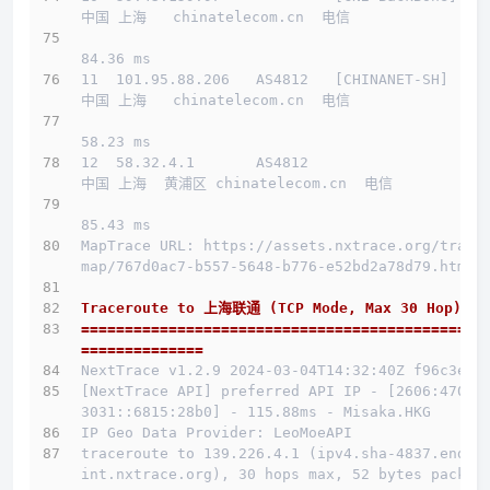
中国 上海   chinatelecom.cn  电信
84.36 ms
11  101.95.88.206   AS4812   [CHINANET-SH]    
中国 上海   chinatelecom.cn  电信
58.23 ms
12  58.32.4.1       AS4812                    
中国 上海  黄浦区 chinatelecom.cn  电信
85.43 ms
MapTrace URL: https://assets.nxtrace.org/trace
map/767d0ac7-b557-5648-b776-e52bd2a78d79.html
Traceroute to 上海联通 (TCP Mode, Max 30 Hop)
==============================================
==============
NextTrace v1.2.9 2024-03-04T14:32:40Z f96c3e5
[NextTrace API] preferred API IP - [2606:4700:
3031::6815:28b0] - 115.88ms - Misaka.HKG
IP Geo Data Provider: LeoMoeAPI
traceroute to 139.226.4.1 (ipv4.sha-4837.endpo
int.nxtrace.org), 30 hops max, 52 bytes packet