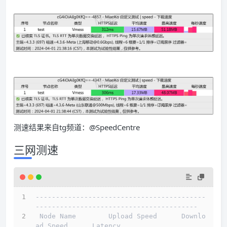
测速结果来自tg频道：@SpeedCentre
三网测速
------------------------------------------
----------------------------------------
 Node Name        Upload Speed      Downlo
ad Speed      Latency                         