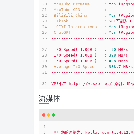
YouTube Premium      :
Yes
(Regio
YouTube CDN          :
BiliBili China       :
Yes
(Regio
TikTok               :
SG(可能为ID
iQIYI International  :
Yes
(Regio
ChatGPT              :
Yes
(Regio
----------------------------------
-
I/O
Speed(
1.
0GB
)
:
190
MB/s
I/O
Speed(
1.
0GB
)
:
398
MB/s
I/O
Speed(
1.
0GB
)
:
428
MB/s
Average I/O Speed    :
338.7
MB/s
----------------------------------
-
VPS小白
https://vpsxb.net/
原创,
转
流媒体
--------------------------------
**
您的网络为:
Netlab-sdn
(154.12.*