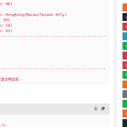
n:
HK)
n:
HongKong/Macau/Taiwan
Only)
C
IP)
n:
CA)
n:
US)
-----------------------------------------------
-----------------------------------------------
载请注明出处.
.*)