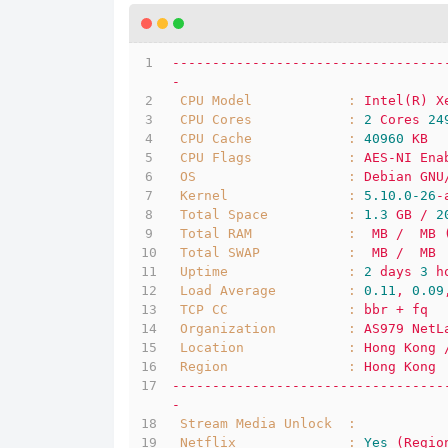
----------------------------------
-
CPU Model            :
Intel(R)
X
CPU Cores            :
2
Cores
24
CPU Cache            :
40960
KB
CPU Flags            :
AES-NI
Ena
OS                   :
Debian
GNU
Kernel               :
5.10
.0
-26
-
Total Space          :
1.3
GB
/
2
Total RAM            :
MB
/
MB
Total SWAP           :
MB
/
MB
Uptime               :
2
days
3
h
Load Average         :
0.11
,
0.09
TCP CC               :
bbr
+
fq
Organization         :
AS979
NetL
Location             :
Hong
Kong
Region               :
Hong
Kong
----------------------------------
-
Stream Media Unlock  :
Netflix              :
Yes
(Regio