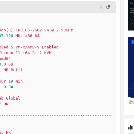
-----------------------------------------------
eon(R)
CPU
E5-2682
v4
@
2.
50GHz
97.106 
MHz
x86_64
bled
&
VM-x/AMD-V
Enabled
/Linux
11
(64
Bit)
KVM
amd64
0.0
GB
(
MB
Buff)
our
19
min
,
0.04
ab
Global
/
HK
-----------------------------------------------
n:
HK)