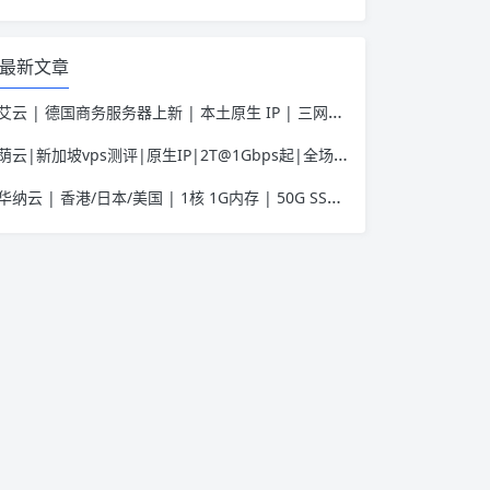
最新文章
艾云 | 德国商务服务器上新 | 本土原生 IP | 三网优化助力Tiktok业务 | 50 HKD/月起
荫云|新加坡vps测评|原生IP|2T@1Gbps起|全场7折|月付$7起|解锁新加坡流媒体|移动直连
华纳云 | 香港/日本/美国 | 1核 1G内存 | 50G SSD | 不限流量 | 首月19.9元起