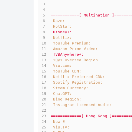
============[
Multination
]=======
Dazn:
HotStar:
Disney+:
Netflix:
YouTube Premium:
Amazon Prime Video:
TVBAnywhere+:
iQyi Oversea Region:
Viu.com:
YouTube CDN:
Netflix Preferred CDN:
Spotify Registration:
Steam Currency:
ChatGPT:
Bing Region:
Instagram Licensed Audio:
==================================
=============[
Hong
Kong
]========
Now E:
Viu.TV: