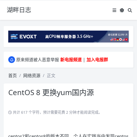
湖畔日志
greenwebpage|香港|日本|新加坡|美国等多地vps测评|移动直连|1Gbps带宽|年付€29
原来频道被人恶意举报
新电报频道
|
加入电报群
greenwebpage|香港|日本|新加坡|美国等多地vps测评|移动直连|1Gbps带宽|年付€29
原来频道被人恶意举报
新电报频道
|
加入电报群
首页
网络资源
正文
CentOS 8 更换yum国内源
共计 617 个字符，预计需要花费 2 分钟才能阅读完成。
centos7和centos8的版本不同，个人在实践当中发现centos