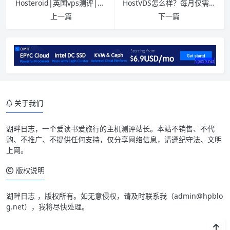
Hosteroid|英国vps测评|1C512M10G|324G@1Gbps|月付€3|解锁奈飞&ChatGPT&TikTok
HostVDS怎么样？每月仅需0.99美元的廉价服务器|美国达拉斯vps测评|月付$0.99起|小时计费
上一篇
下一篇
关于我们
湖畔日志
，一个爱读书爱旅行的主机测评站长。本站不销售、不代
购、不推广、不提供任何支持，仅分享网络信息，请遵纪守法、文明
上网。
版权说明
湖畔日志
，版权所有。如无意侵权，请及时联系我（
admin@hpblo
g.net
），我将尽快处理。