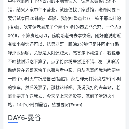
中午老哥问了下他公司的本地合伙人，说有家泰餐馆还不
错，结果人家中午不营业，就随便找了家餐馆，老哥问要不
要尝试泰国20铢的挂逼饭，我说咱整点七八十铢不那么挂的
[捂脸]，吃完请老哥来了个两个小时的泰式马杀鸡，一个人8
00铢，不算贵还可以，傍晚陪老哥去拿快递，刚好他说附近
有家小餐馆还可以，结果老哥一脚油2分钟但是往回走11路
咋那么远呢，关键是太阳还贼大，感觉走不动道了，我说要
不咱就附近吃下算了，点了份炒粉居然还不错…晚上没啥活
动继续在老哥家快乐水薯片看电影，自从老哥问我为啥要坐
十四个小时火车折磨自己[捂脸]，然后昨天打算换成8个小时
的快车，然后没票了，那就这样吧。我说我打的去车站，老
哥非要开车送我去，今天早上天还没亮，就到了清迈火车
站，14个小时到曼谷，感觉要寄[Emm]
DAY6-曼谷