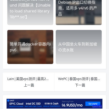
Debian IP出口切换指
und 问题解决【Unable
南，适用多 v4/v6 的产
to load shared library
品
‘lib**.so’】
简单开通docker容器内i
从中国坐火车到新加坡
pv6
の流水账
Lain|美国vps测评|最高2Gbps带宽|年付$15起|解锁奈飞&TikTok&ChatGPT
WePC|泰国vps测评|泰国原生家宽IP|联通移动优秀|1TB@200Mbps|解锁奈飞&ChatGPT|TIKTOK视频/直播|月付￥38.9
前言
上一篇
下一篇
DAY1-老挝琅勃拉邦
DAY2-万象