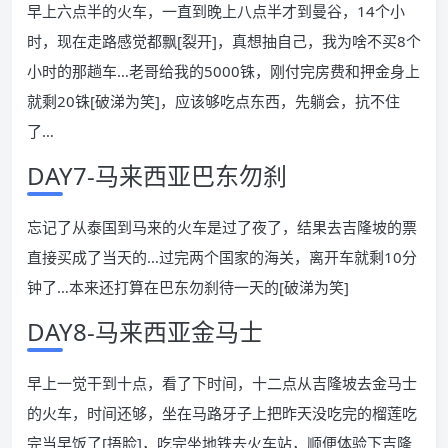
早上六点半的火车，一直到晚上八点半才到曼谷，14个小
时，现在走路感觉都飘[裂开]，真想抽自己，我为啥不买8个
小时的那趟车…老哥给我的5000铢，刚付完房费和押金身上
就剩20铢[破涕为笑]，应该够吃点东西，先躺会，抗不住
了…
DAY7-马来西亚巴东勿刹
忘记了从泰国到马来的火车是过了夜了，结果去吉隆坡的票
直接买成了当天的…过完两个国家的海关，离开车就剩10分
钟了…本来还打算在巴东勿刹待一天的[破涕为笑]
DAY8-马来西亚金马士
早上一觉干到十点，看了下时间，十二点从吉隆坡去金马士
的火车，时间还够，坐在马路牙子上把昨天没吃完的榴莲吃
完当早饭了[捂脸]，吃完坐地铁去火车站，顺便体验下吉隆