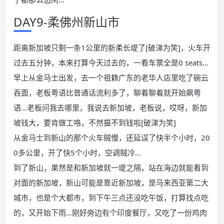
DAY9-柔佛州新山市
距离新加坡只剩一条1公里的新柔长堤了[破涕为笑]，火车开
过去五分钟，本来打算今天过去的，一看车票全是0 seats…
早上从金马士出发，去一个祖籍广东的老华人店里吃了碗云
吞面，老板粤语比普通话流利多了，聊着聊着就开始飙粤
语…老板问我去哪里，我说去新加坡，老板说，哎呀，新加
坡钱大，要肯做工咯，不然揾不到钱啦[破涕为笑]
从金马士到新山的那个火车贼慢，还延误了快半个小时，20
0多公里，开了快5个小时，空调贼冷…
到了新山，果然是和新加坡就一堤之隔，站在海边就能看到
对面的新加坡，新山可能是靠近新加坡，是马来西亚第二大
城市，也是个大都市，到下午三点还没吃午饭，打算找点吃
的，又开始下雨…刚好旁边有个印度餐厅，又吃了一份鸡肉