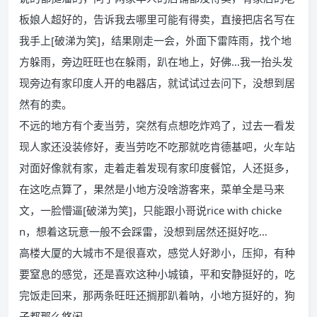
板娘人超好的，告诉我去哪里可能有得卖，直接把店名写在
我手上[破涕为笑]，结果刚走一会，外面下雷阵雨，找个地
方躲雨，旁边旺旺也在躲雨，趴在地上，好佛…我一抬头发
现旁边有家印度人开的电器店，就试试过去问下，没想到居
然有的卖。
不远的地方有个麦当劳，突然有点想吃炸鸡了，过去一看发
现人家还没装修好，麦当劳吃不吃那就吃肯德基吧，火车站
对面好像就有家，走着走着发现有家印度餐馆，人还挺多，
在这吃点算了，果然是小地方没啥游客来，菜单全是马来
文，一脸懵逼[破涕为笑]，只能跟小哥说rice with chicke
n，想着这玩意一般不会踩雷，没想到居然还挺好吃…
高楼大厦的大城市不是很喜欢，感觉人好渺小，压抑，有种
要窒息的感觉，还是喜欢这种小城镇，平和安静挺好的，吃
完饭走回来，那两条旺旺还搁那趴着呐，小地方挺好的，狗
子都那么悠闲…