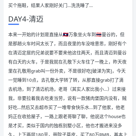
买个拖鞋，结果人家刚好关门…洗洗睡了…
DAY4-清迈
本来一开始的计划是直接从🇱🇦万象坐火车到🇹🇭曼谷的，但
是那趟火车时间太长了，而且夜里的车没啥意思，刚好有个
在清迈定居的兄弟说要不要来他这住两天，而且清迈到曼谷
有白天的火车，于是我就在孔敬下火车住了一晚上，昨天夜
里在孔敬用grab叫一份外卖，不是很好吃[破涕为笑]，今天
一觉睡到10点，去孔敬大学转了转，从那直接grab打了滴
去机场，到了清迈机场，老哥（其实人家比我小…）过来接
我，非要拉着我去吃麦当劳，说有一款猪肉堡国内没有，贼
好吃…然后又去超市买了一堆零食快乐水…到了他家，他老
妈正在收拾屋子，一路上跟老哥聊了聊，他说这个house也
是才买，类似于国内的独栋别墅小区，他也才搬进来没多
久，上下两层180平，带院子草皮，买了80万RMB，基本上