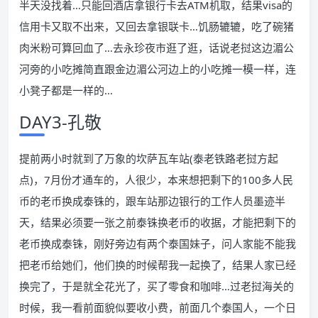
半天没找着…只能回酒店拿银行卡去ATM机取，结果visa的
信用卡又取不出来，又回去拿银联卡…饥肠辘辘，吃了碗猪
肉米粉可算回血了…去永珍夜市逛了逛，话说老挝这边湄公
河旁的小吃摊简直跟金边湄公河边上的小吃摊一模一样，连
小凳子都是一样的…
DAY3-孔敬
提前两小时就到了万象的坎萨瓦车站(泰老铁路老挝方起
点)，7月份才通车的，人很少，本来想把剩下的100多人民
币的老币换成泰铢的，跟车站那边银行的工作人员墨迹半
天，结果必须要一张之前泰铢换老币的收据，才能把剩下的
老币换成泰铢，刚好旁边有两个泰国妹子，问人家能不能我
把老币给她们，他们换的时候帮我一起换了，结果人家已经
换完了，于是就全花光了，买了零食和咖啡…过老挝海关的
时候，我一看前面貌似要收小费，前面几个泰国人，一个日