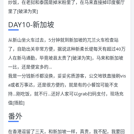
炒饭，在老挝和泰国是掉米粉里了，在马来直接掉印度餐厅
里了[破涕为笑]
DAY10-新加坡
从新山坐火车过去，5分钟就到新加坡的兀兰火车检查站
了，自助出关非常方便，据说这种新柔长堤每天有超过40万
人在新马通勤，毕竟坡县太贵了[破涕为笑]，马来和新加坡
一比，还是便宜多的…
我是一分钱新币都没换，妥妥劣质游客，公交地铁直接刷vis
a或者万事达，还是很方便的，就是有的小餐馆可能不支
持…刚吃饭，就不行…还好人家可以grab扫码支付，现场充
值[捂脸]
番外
在香港逗留了三天，和新加坡一样，真贵，我不配，我要回