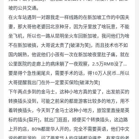
坡的公共交通。
在火车站遇到一对跟我走一样线路的在新加坡工作的中国夫
妻，那大哥他老婆回北京种牙，因为牙里放了啥玩意，不能
坐飞机，所以也一路从昆明坐火车回新加坡，我问他们为啥
不在新加坡搞，大哥说太贵了[破涕为笑]，而且技术也不如
国内娴熟，他说他们小孩有一次在新加坡夜里肚子痛，就在
公里医院的走廊上的病床躺了一夜观察，2.5万RMB没了…
要是得个急性阑尾炎，需要手术的话，得10万人民币…所以
大哥提醒我出门在外一定要买保险[破涕为笑]
下午两点多到的金马士，这种小地方真的爱了，出发前买的
转换插头没到，可能之前呆的都是游客比较多的地方，用不
着转换插头，今天到了金马士这种小地方，旅馆里直接是英
标的插头[裂开]，就出门逛逛，顺便买个转换插头，这边路
上开的店，80%都是华人开的，完全不需要英语，他们中文
说的都挺溜的，问了两家华人的店铺都没得卖，有家店的老