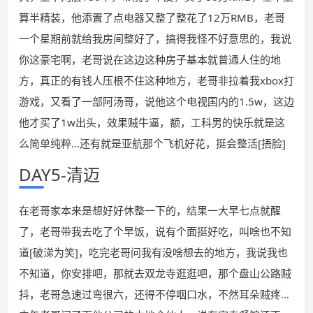
算半精装，他添置了点电器又整了整花了12万RMB，老哥
一个星期前就给我房间整好了，搞得我怪不好意思的，我说
你这豪宅啊，老哥说在这边这种房子基本就普通人住的地
方，真正的有钱人压根不住这种地方，老哥非拉着我xbox打
游戏，又看了一部阿汤哥，说他这个电视国内的1.5w，这边
他才买了1w出头，效果贼牛逼，额，工科男的快乐就是这
么简单纯粹…还有就是亚航那个飞机好花，挺会整活[捂脸]
DAY5-清迈
在老哥家本来是想好好休整一下的，结果一大早七点就醒
了，老哥带我去吃了个早饭，说有个面挺好吃，叫啥也不知
道[破涕为笑]，吃完老哥问我有没啥想去的地方，我说我也
不知道，你安排吧，那就去双龙寺逛逛吧，那个盘山公路贼
抖，老哥急速过弯很六，还得不停咽口水，不然耳朵贼疼…