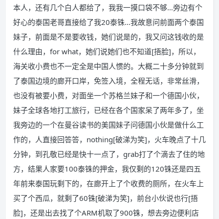
本人，还有几个白人都给了，我我一摸口袋不够…旁边有个
好心的泰国老哥直接给了我20泰铢…我故意问前面两个泰国
妹子，前面是不是要收钱，她们说是的，我又问这钱收的是
什么理由，for what，她们说她们也不知道[捂脸]，所以，
海关收小费也不一定全是中国人惯的。大概二十多分钟就到
了泰国边境的廊开口岸，免签入境，全程无话，非常丝滑，
也没有被要小费，对面坐一个苏格兰妹子和一个德国小伙，
妹子全球各地打工旅行，已经在各个国家呆了两年多了，坐
我旁边的一个在曼谷读书的美国妹子问德国小伙是做什么工
作的，人直接回答答，nothing[破涕为笑]，火车晚点了十几
分钟，到孔敬已经是快十一点了，grab打了个滴去了住的地
方，结果人家要100泰铢的押金，我仅剩的120铢还是四五
年前来泰国玩剩下的，在廊开上了个收费的厕所，在火车上
买了个西瓜，就剩了60铢[破涕为笑]，前台小伙说也行[捂
脸]，还是出去找了个ARM机取了900铢，想去旁边便利店