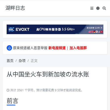
湖畔日志
greenwebpage|香港|日本|新加坡|美国等多地vps测评|移动直连|1Gbps带宽|年付€29
原来频道被人恶意举报
新电报频道
|
加入电报群
greenwebpage|香港|日本|新加坡|美国等多地vps测评|移动直连|1Gbps带宽|年付€29
原来频道被人恶意举报
新电报频道
|
加入电报群
首页
杂项
正文
从中国坐火车到新加坡の流水账
共计 3561 个字符，预计需要花费 9 分钟才能阅读完成。
前言