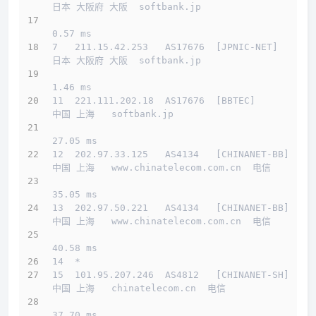
日本 大阪府 大阪  softbank.jp 
0.57 ms
7   211.15.42.253   AS17676  [JPNIC-NET]      
日本 大阪府 大阪  softbank.jp 
1.46 ms
11  221.111.202.18  AS17676  [BBTEC]          
中国 上海   softbank.jp 
27.05 ms
12  202.97.33.125   AS4134   [CHINANET-BB]    
中国 上海   www.chinatelecom.com.cn  电信
35.05 ms
13  202.97.50.221   AS4134   [CHINANET-BB]    
中国 上海   www.chinatelecom.com.cn  电信
40.58 ms
14  *
15  101.95.207.246  AS4812   [CHINANET-SH]    
中国 上海   chinatelecom.cn  电信
37.70 ms