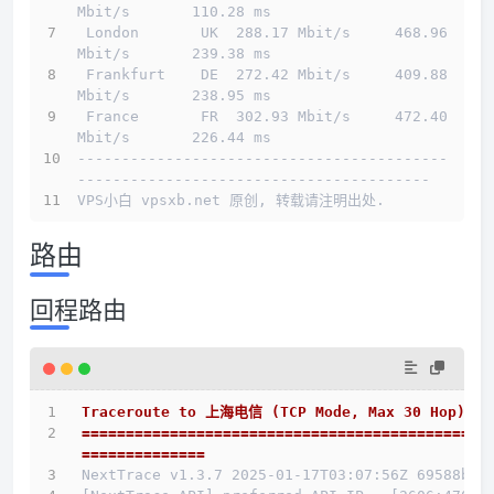
Mbit/s       110.28 ms                       
 London       UK  288.17 Mbit/s     468.96 
Mbit/s       239.38 ms                       
 Frankfurt    DE  272.42 Mbit/s     409.88 
Mbit/s       238.95 ms                       
 France       FR  302.93 Mbit/s     472.40 
Mbit/s       226.44 ms                       
------------------------------------------
----------------------------------------
VPS小白 vpsxb.net 原创, 转载请注明出处.
路由
回程路由
Traceroute to 上海电信 (TCP Mode, Max 30 Hop)
==============================================
==============
NextTrace v1.3.7 2025-01-17T03:07:56Z 69588b0