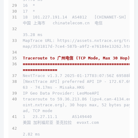
16  *
17  *
18  101.227.191.14  AS4812   [CHINANET-SH]    
中国 上海市   chinatelecom.cn  电信
35.28 ms
MapTrace URL: https://assets.nxtrace.org/trace
map/3531817d-7ce4-587b-a9f2-e76184e13262.html
Traceroute to 广州电信 (TCP Mode, Max 30 Hop)
==============================================
==============
NextTrace v1.3.7 2025-01-17T03:07:56Z 69588b0
[NextTrace API] preferred API IP - 172.67.69.1
63 - 74.17ms - Misaka.HKG
IP Geo Data Provider: LeoMoeAPI
traceroute to 59.36.213.86 (ipv4.can-4134.endp
oint.nxtrace.org), 30 hops max, 52 bytes paylo
ad, TCP mode
1   23.27.11.1      AS149440                  
美国 加利福尼亚 圣克拉拉  evoxt.com 
2.82 ms