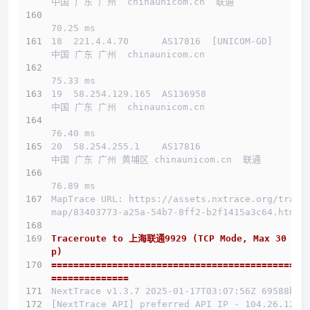
中国 广东 广州  chinaunicom.cn  联通
70.25 ms
18  221.4.4.70      AS17816  [UNICOM-GD]      
中国 广东 广州  chinaunicom.cn 
75.33 ms
19  58.254.129.165  AS136958                  
中国 广东 广州  chinaunicom.cn 
76.40 ms
20  58.254.255.1    AS17816                   
中国 广东 广州 黄埔区 chinaunicom.cn  联通
76.89 ms
MapTrace URL: https://assets.nxtrace.org/trace
map/83403773-a25a-54b7-8ff2-b2f1415a3c64.html
Traceroute to 上海联通9929 (TCP Mode, Max 30 Ho
介绍
p)
==============================================
线路概况
==============
NextTrace v1.3.7 2025-01-17T03:07:56Z 69588b0
[NextTrace API] preferred API IP - 104.26.12.1
买