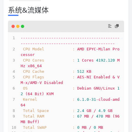
系统&流媒体
------------------------------------------
----------------------------------------
CPU Model            :
AMD
EPYC-Milan
Pro
cessor
CPU Cores            :
1
Cores
4192.120 
M
Hz
x86_64
CPU Cache            :
512
KB
CPU Flags            :
AES-NI
Enabled
&
V
M-x/AMD-V
Disabled
OS                   :
Debian
GNU/Linux
1
2
(64
Bit)
KVM
Kernel               :
6.1
.0
-31
-cloud-amd
64
Total Space          :
2.4
GB
/
4.9
GB
Total RAM            :
67
MB
/
470
MB
(96
MB
Buff)
Total SWAP           :
0
MB
/
0
MB