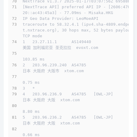
NextTrace v1.3.7 2025-01-17T03:07:56Z 69588b0
[NextTrace API] preferred API IP - [2606:4700:
20::ac43:45a3] - 77.09ms - Misaka.HKG
IP Geo Data Provider: LeoMoeAPI
traceroute to 58.32.4.1 (ipv4.sha-4809.endpoin
t.nxtrace.org), 30 hops max, 52 bytes payload, 
TCP mode
1   23.27.11.1      AS149440                  
美国 加利福尼亚 圣克拉拉  evoxt.com 
103.85 ms
2   203.96.239.240  AS4785                    
日本 大阪府 大阪市  xtom.com 
0.75 ms
3   *
4   203.96.236.9    AS4785   [OWL-JP]         
日本 大阪府 大阪  xtom.com 
8.80 ms
5   203.96.236.2    AS4785   [OWL-JP]         
日本 大阪府 大阪  xtom.com 
0.66 ms