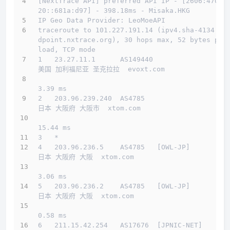
[NextTrace API] preferred API IP - [2606:4700:
20::681a:d97] - 398.18ms - Misaka.HKG
IP Geo Data Provider: LeoMoeAPI
traceroute to 101.227.191.14 (ipv4.sha-4134.en
dpoint.nxtrace.org), 30 hops max, 52 bytes pay
load, TCP mode
1   23.27.11.1      AS149440                  
美国 加利福尼亚 圣克拉拉  evoxt.com 
3.39 ms
2   203.96.239.240  AS4785                    
日本 大阪府 大阪市  xtom.com 
15.44 ms
3   *
4   203.96.236.5    AS4785   [OWL-JP]         
日本 大阪府 大阪  xtom.com 
3.06 ms
5   203.96.236.2    AS4785   [OWL-JP]         
日本 大阪府 大阪  xtom.com 
0.58 ms
6   211.15.42.254   AS17676  [JPNIC-NET]      