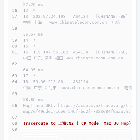
27.29 ms
12  *
13  202.97.24.193   AS4134   [CHINANET-BB]    
中国 上海   www.chinatelecom.com.cn  电信
36.67 ms
14  *
15  *
16  119.147.56.162  AS4134   [CHINANET-GD]    
中国 广东 深圳 福田 www.chinatelecom.com.cn 
64.35 ms
17  *
18  59.36.213.86    AS4134                    
中国 广东 江门市  www.chinatelecom.com.cn  电信
58.86 ms
MapTrace URL: https://assets.nxtrace.org/trace
map/ef49dde1-16e0-546f-bd2f-7323e84f9aaa.html
Traceroute to 上海CN2 (TCP Mode, Max 30 Hop)
==============================================
==============