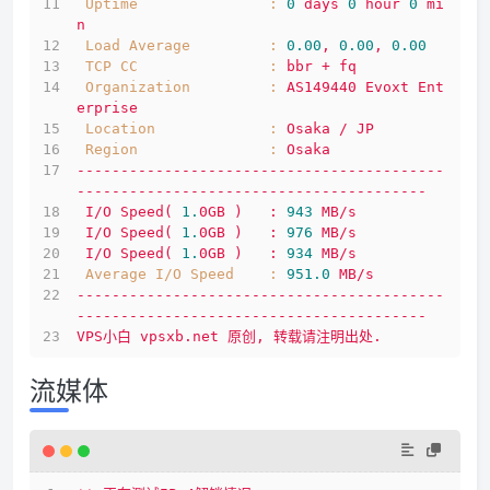
Uptime               :
0
days
0
hour
0
mi
n
Load Average         :
0.00
,
0.00
,
0.00
TCP CC               :
bbr
+
fq
Organization         :
AS149440
Evoxt
Ent
erprise
Location             :
Osaka
/
JP
Region               :
Osaka
------------------------------------------
----------------------------------------
I/O
Speed(
1.
0GB
)
:
943
MB/s
I/O
Speed(
1.
0GB
)
:
976
MB/s
I/O
Speed(
1.
0GB
)
:
934
MB/s
Average I/O Speed    :
951.0
MB/s
------------------------------------------
----------------------------------------
VPS小白
vpsxb.net
原创,
转载请注明出处.
流媒体