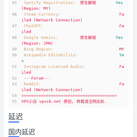
Spotify Registration:
原生解锁
Yes
(Region:
MY)
Steam Currency:
Fa
iled
(Network
Connection)
ChatGPT:
Fa
iled
Google Gemini:
原生解锁
Yes
(Region:
JPN)
Bing Region:
MY
Wikipedia Editability:
Ye
s
Instagram Licensed Audio:
Fa
iled
---Forum---
Reddit:
Fa
iled
(Network
Connection)
=======================================
VPS小白
vpsxb.net
原创,
转载请注明出处.
延迟
国内延迟