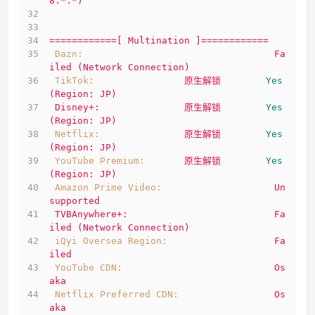
8:*:*)
============[
Multination
]============
Dazn:
Fa
iled
(Network
Connection)
TikTok:
原生解锁
Yes
(Region:
JP)
Disney+:
原生解锁
Yes
(Region:
JP)
Netflix:
原生解锁
Yes
(Region:
JP)
YouTube Premium:
原生解锁
Yes
(Region:
JP)
Amazon Prime Video:
Un
supported
TVBAnywhere+:
Fa
iled
(Network
Connection)
iQyi Oversea Region:
Fa
iled
YouTube CDN:
Os
aka
Netflix Preferred CDN:
Os
aka