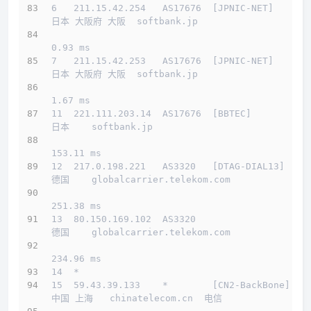
6   211.15.42.254   AS17676  [JPNIC-NET]      
日本 大阪府 大阪  softbank.jp 
0.93 ms
7   211.15.42.253   AS17676  [JPNIC-NET]      
日本 大阪府 大阪  softbank.jp 
1.67 ms
11  221.111.203.14  AS17676  [BBTEC]          
日本    softbank.jp 
153.11 ms
12  217.0.198.221   AS3320   [DTAG-DIAL13]    
德国    globalcarrier.telekom.com 
251.38 ms
13  80.150.169.102  AS3320                    
德国    globalcarrier.telekom.com 
234.96 ms
14  *
15  59.43.39.133    *        [CN2-BackBone]   
中国 上海   chinatelecom.cn  电信