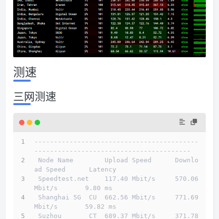
测速
三网测速
------------------------------------------
----------------------------------------
 Node Name        Upload Speed      Downlo
ad Speed      Latency                         
 Speedtest.net    117.40 Mbit/s     570.06 
Mbit/s       9.80 ms                         
 Shanghai 5G  CU  662.56 Mbit/s     771.69 
Mbit/s       59.82 ms                        
 Suzhou       CT  689.37 Mbit/s     371.78 