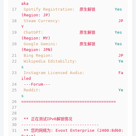
aka
Spotify Registration:
原生解锁
Yes
(Region:
JP)
Steam Currency:
JP
Y
ChatGPT:
原生解锁
Yes
(Region:
MY)
Google Gemini:
原生解锁
Yes
(Region:
JPN)
Bing Region:
JP
Wikipedia Editability:
Ye
s
Instagram Licensed Audio:
Fa
iled
---Forum---
Reddit:
Ye
s
=======================================
**
正在测试IPv6解锁情况
--------------------------------
**
您的网络为:
Evoxt
Enterprise
(2400:8d60: