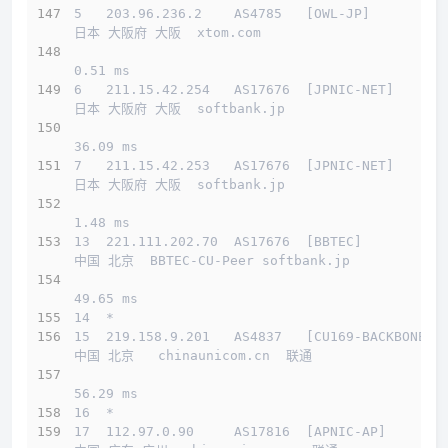
5   203.96.236.2    AS4785   [OWL-JP]         
日本 大阪府 大阪  xtom.com 
0.51 ms
6   211.15.42.254   AS17676  [JPNIC-NET]      
日本 大阪府 大阪  softbank.jp 
36.09 ms
7   211.15.42.253   AS17676  [JPNIC-NET]      
日本 大阪府 大阪  softbank.jp 
1.48 ms
13  221.111.202.70  AS17676  [BBTEC]          
中国 北京  BBTEC-CU-Peer softbank.jp 
49.65 ms
14  *
15  219.158.9.201   AS4837   [CU169-BACKBONE] 
中国 北京   chinaunicom.cn  联通
56.29 ms
16  *
17  112.97.0.90     AS17816  [APNIC-AP]       