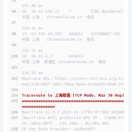
237.49 ms
16  59.43.159.17    *        [CN2-BackBone]   
中国 上海   chinatelecom.cn  电信
254.43 ms
17  61.152.24.202   AS4812   [CHINANET-SH]    
中国 上海   chinatelecom.cn  电信
222.71 ms
18  58.32.4.1       AS4812                    
中国 上海  黄浦区 chinatelecom.cn  电信
239.25 ms
MapTrace URL: https://assets.nxtrace.org/trace
map/218ceb9f-30b1-56ba-9aea-e53ea93c39a8.html
Traceroute to 上海联通 (TCP Mode, Max 30 Hop)
==============================================
==============
NextTrace v1.3.7 2025-01-17T03:07:56Z 69588b0
[NextTrace API] preferred API IP - [2606:4700:
20::681a:d97] - 112.29ms - Misaka.HKG
IP Geo Data Provider: LeoMoeAPI