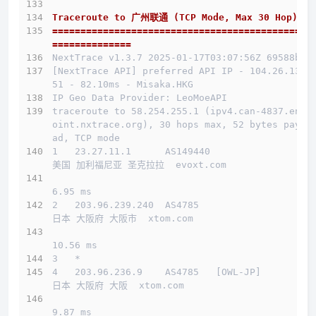
Traceroute to 广州联通 (TCP Mode, Max 30 Hop)
==============================================
==============
NextTrace v1.3.7 2025-01-17T03:07:56Z 69588b0
[NextTrace API] preferred API IP - 104.26.13.1
51 - 82.10ms - Misaka.HKG
IP Geo Data Provider: LeoMoeAPI
traceroute to 58.254.255.1 (ipv4.can-4837.endp
oint.nxtrace.org), 30 hops max, 52 bytes paylo
ad, TCP mode
1   23.27.11.1      AS149440                  
美国 加利福尼亚 圣克拉拉  evoxt.com 
6.95 ms
2   203.96.239.240  AS4785                    
日本 大阪府 大阪市  xtom.com 
10.56 ms
3   *
4   203.96.236.9    AS4785   [OWL-JP]         
日本 大阪府 大阪  xtom.com 
9.87 ms