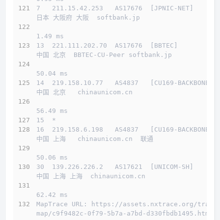
7   211.15.42.253   AS17676  [JPNIC-NET]      
日本 大阪府 大阪  softbank.jp 
1.49 ms
13  221.111.202.70  AS17676  [BBTEC]          
中国 北京  BBTEC-CU-Peer softbank.jp 
50.04 ms
14  219.158.10.77   AS4837   [CU169-BACKBONE] 
中国 北京   chinaunicom.cn 
56.49 ms
15  *
16  219.158.6.198   AS4837   [CU169-BACKBONE] 
中国 上海   chinaunicom.cn  联通
50.06 ms
30  139.226.226.2   AS17621  [UNICOM-SH]      
中国 上海 上海  chinaunicom.cn 
62.42 ms
MapTrace URL: https://assets.nxtrace.org/trace
map/c9f9482c-0f79-5b7a-a7bd-d330fbdb1495.html