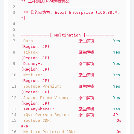
**
正在测试IPv4解锁情况
--------------------------------
**
您的网络为:
Evoxt
Enterprise
(166.88.*.
*)
============[
Multination
]============
Dazn:
原生解锁
Yes
(Region:
JP)
TikTok:
原生解锁
Yes
(Region:
JP)
Disney+:
原生解锁
Yes
(Region:
JP)
Netflix:
原生解锁
Yes
(Region:
JP)
YouTube Premium:
原生解锁
Yes
(Region:
JP)
Amazon Prime Video:
原生解锁
Yes
(Region:
JP)
TVBAnywhere+:
原生解锁
Yes
iQyi Oversea Region:
原生解锁
JP
YouTube CDN:
Os
aka
Netflix Preferred CDN:
Os