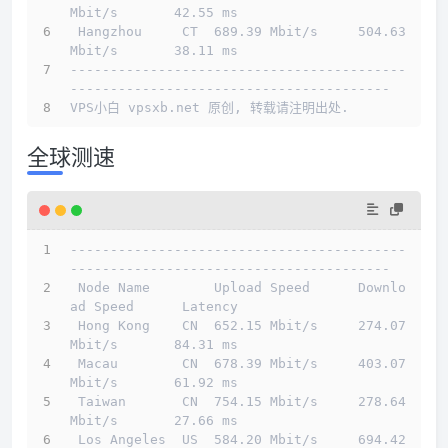
Mbit/s       42.55 ms                        
 Hangzhou     CT  689.39 Mbit/s     504.63 
Mbit/s       38.11 ms                        
------------------------------------------
----------------------------------------
VPS小白 vpsxb.net 原创, 转载请注明出处.
全球测速
------------------------------------------
----------------------------------------
 Node Name        Upload Speed      Downlo
ad Speed      Latency                         
 Hong Kong    CN  652.15 Mbit/s     274.07 
Mbit/s       84.31 ms                        
 Macau        CN  678.39 Mbit/s     403.07 
Mbit/s       61.92 ms                        
 Taiwan       CN  754.15 Mbit/s     278.64 
Mbit/s       27.66 ms                        
 Los Angeles  US  584.20 Mbit/s     694.42 