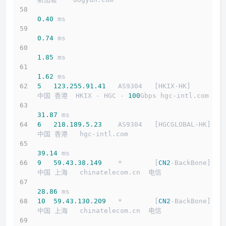
0.40
 ms
0.74
 ms
1.85
 ms
1.62
 ms
5
123.255
.91
.41
   AS9304   [HKIX-HK]        
中国 香港  HKIX - HGC - 
100
Gbps hgc-intl.com 
31.87
 ms
6
218.189
.5
.23
    AS9304   [HGCGLOBAL-HK]   
中国 香港   hgc-intl.com 
39.14
 ms
9
59.43
.38
.149
    *        [
CN2
-BackBone]   
中国 上海   chinatelecom.cn  电信
28.86
 ms
10
59.43
.130
.209
   *        [
CN2
-BackBone]   
中国 上海   chinatelecom.cn  电信