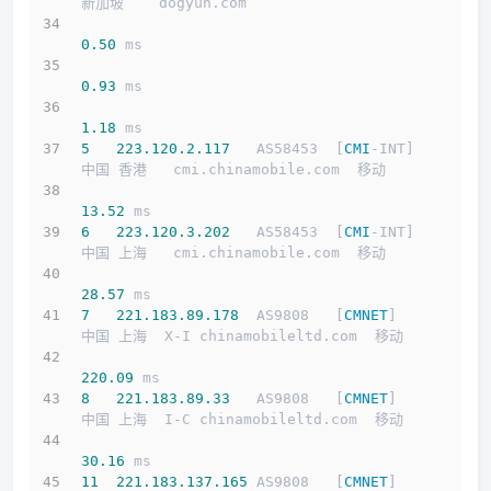
新加坡    dogyun.com 
0.50
 ms
0.93
 ms
1.18
 ms
5
223.120
.2
.117
   AS58453  [
CMI
-INT]        
中国 香港   cmi.chinamobile.com  移动
13.52
 ms
6
223.120
.3
.202
   AS58453  [
CMI
-INT]        
中国 上海   cmi.chinamobile.com  移动
28.57
 ms
7
221.183
.89
.178
  AS9808   [
CMNET
]          
中国 上海  X-I chinamobileltd.com  移动
220.09
 ms
8
221.183
.89
.33
   AS9808   [
CMNET
]          
中国 上海  I-C chinamobileltd.com  移动
30.16
 ms
11
221.183
.137
.165
 AS9808   [
CMNET
]          