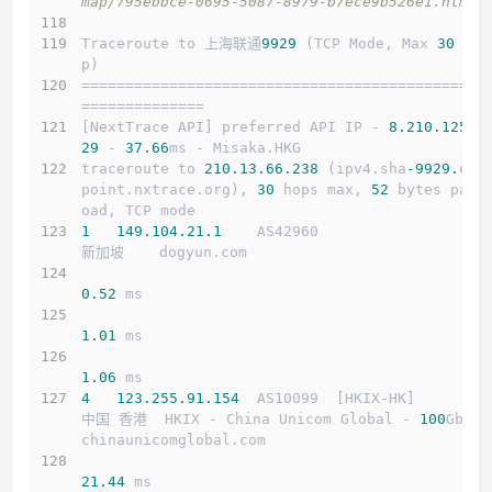
map/795ebbce-0695-5087-8979-b7ece9b526e1.html
Traceroute to 上海联通
9929
 (TCP Mode, Max 
30
 Ho
p)
==============================================
==============
[NextTrace API] preferred API IP - 
8.210
.125
.1
29
 - 
37.66
ms - Misaka.HKG
traceroute to 
210.13
.66
.238
 (ipv4.sha
-9929.
end
point.nxtrace.org), 
30
 hops max, 
52
 bytes payl
oad, TCP mode
1
149.104
.21
.1
    AS42960                   
新加坡    dogyun.com 
0.52
 ms
1.01
 ms
1.06
 ms
4
123.255
.91
.154
  AS10099  [HKIX-HK]        
中国 香港  HKIX - China Unicom Global - 
100
Gbps 
chinaunicomglobal.com 
21.44
 ms