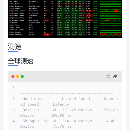
测速
全球测速
------------------------------------------
----------------------------------------
 Node Name        Upload Speed      Downlo
ad Speed      Latency                         
 Beijing      CU  301.45 Mbit/s     278.83 
Mbit/s       169.98 ms                       
 Shanghai 5G  CU  214.94 Mbit/s     14.48 
Mbit/s        75.70 ms                        