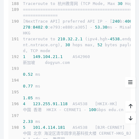
Traceroute to 杭州教育网 (TCP Mode, Max 
30
 Hop)
==============================================
测试IP Looking glass
==============
[NextTrace API] preferred API IP - [
240
b:
4001
:
系统
278
:
8402
:
0
:e793:e880:a305] - 
53.30
ms - Misaka.
HKG
流媒体
traceroute to 
210.32
.2
.1
 (ipv4.hgh
-4538.
endpoi
nt.nxtrace.org), 
30
 hops max, 
52
 bytes payloa
延迟
d, TCP mode
1
149.104
.21
.1
    AS42960                   
测速
新加坡    dogyun.com 
路由
0.52
 ms
0.77
 ms
小结
1.05
 ms
4
123.255
.91
.118
  AS4538   [HKIX-HK]        
中国 香港  HKIX - CERNET1 - 
100
Gbps edu.cn 
2.33
 ms
5
101.4
.114
.181
   AS4538   [BJR-CERNET]     
中国 北京 海淀区清华园李兆基科技大楼 CERNET-HKG_BJR 