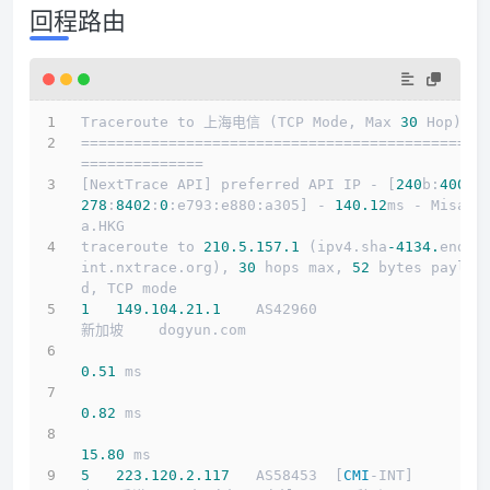
回程路由
Traceroute to 上海电信 (TCP Mode, Max 
30
 Hop)
==============================================
==============
[NextTrace API] preferred API IP - [
240
b:
4001
:
278
:
8402
:
0
:e793:e880:a305] - 
140.12
ms - Misak
a.HKG
traceroute to 
210.5
.157
.1
 (ipv4.sha
-4134.
endpo
int.nxtrace.org), 
30
 hops max, 
52
 bytes payloa
d, TCP mode
1
149.104
.21
.1
    AS42960                   
新加坡    dogyun.com 
0.51
 ms
0.82
 ms
15.80
 ms
5
223.120
.2
.117
   AS58453  [
CMI
-INT]        