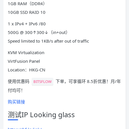
1GB RAM（DDR4）
10GB SSD RAID 10
1 x IPv4 + IPv6 /80
500G @ 300↑300↓（in+out）
Speed limited to 1KB/s after out of traffic
KVM Virtualization
VirtFusion Panel
Location：HKG-CN
使用优惠码
下单，可享循环 8.5折优惠！月/年
BITSFLOW
付均可！
购买链接
测试IP Looking glass