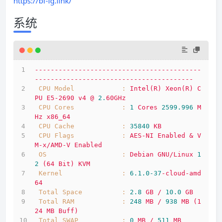
https://bf-lg.link/
系统
------------------------------------------
----------------------------------------
CPU Model            :
Intel(R)
Xeon(R)
C
PU
E5-2690
v4
@
2.
60GHz
CPU Cores            :
1
Cores
2599.996 
M
Hz
x86_64
CPU Cache            :
35840
KB
CPU Flags            :
AES-NI
Enabled
&
V
M-x/AMD-V
Enabled
OS                   :
Debian
GNU/Linux
1
2
(64
Bit)
KVM
Kernel               :
6.1
.0
-37
-cloud-amd
64
Total Space          :
2.8
GB
/
10.0
GB
Total RAM            :
248
MB
/
938
MB
(1
24
MB
Buff)
Total SWAP           :
0
MB
/
511
MB