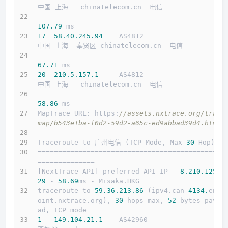
中国 上海   chinatelecom.cn  电信
107.79
 ms
17
58.40
.245
.94
    AS4812                    
中国 上海  奉贤区 chinatelecom.cn  电信
67.71
 ms
20
210.5
.157
.1
     AS4812                    
中国 上海   chinatelecom.cn  电信
58.86
 ms
MapTrace URL: https:
//assets.nxtrace.org/trace
map/b543e1ba-f0d2-59d2-a65c-ed9abbad39d4.html
Traceroute to 广州电信 (TCP Mode, Max 
30
 Hop)
==============================================
==============
[NextTrace API] preferred API IP - 
8.210
.125
.1
29
 - 
58.69
ms - Misaka.HKG
traceroute to 
59.36
.213
.86
 (ipv4.can
-4134.
endp
oint.nxtrace.org), 
30
 hops max, 
52
 bytes paylo
ad, TCP mode
1
149.104
.21
.1
    AS42960                   