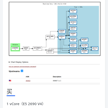
买
1 vCore（E5 2690 V4）