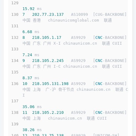
15.92
 ms
7
202.77
.23
.137
   AS10099  [CUG-BACKBONE]   
中国 香港   chinaunicomglobal.com  联通
6.68
 ms
8
218.105
.1
.17
    AS9929   [
CNC
-BACKBONE]   
中国 广东 广州 X-I chinaunicom.cn  联通 CUII
7.24
 ms
9
218.105
.2
.245
   AS9929   [
CNC
-BACKBONE]   
中国 广东 广州 I-C chinaunicom.cn  联通 CUII
8.37
 ms
10
218.105
.131
.198
 AS9929   [
CNC
-BACKBONE]   
中国 上海  广-沪 骨干节点 chinaunicom.cn  联通 CUI
I
35.06
 ms
11
218.105
.2
.210
   AS9929   [
CNC
-BACKBONE]   
中国 上海   chinaunicom.cn  联通 CUII
38.26
 ms
12
210.13
.75
.138
   AS9929   [UNICOM-SH]      