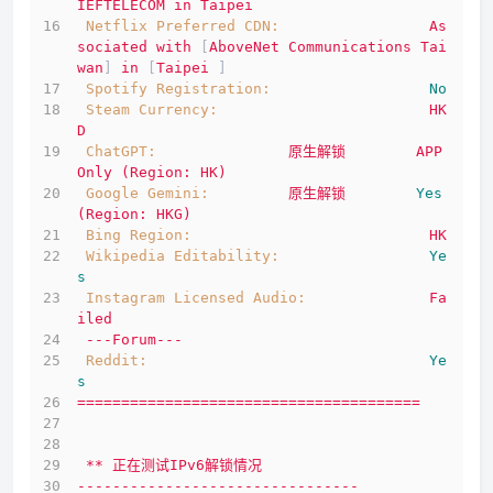
IEFTELECOM
in
Taipei
Netflix Preferred CDN:
As
sociated
with
 [
AboveNet
Communications
Tai
wan
] 
in
 [
Taipei
 ]
Spotify Registration:
No
Steam Currency:
HK
D
ChatGPT:
原生解锁
APP
Only
(Region:
HK)
Google Gemini:
原生解锁
Yes
(Region:
HKG)
Bing Region:
HK
Wikipedia Editability:
Ye
s
Instagram Licensed Audio:
Fa
iled
---Forum---
Reddit:
Ye
s
=======================================
**
正在测试IPv6解锁情况
--------------------------------