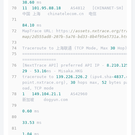
38.60
 ms
11
101.95
.88
.18
    AS4812   [CHINANET-SH]    
中国 上海   chinatelecom.cn  电信
84.10
 ms
MapTrace URL: https:
//assets.nxtrace.org/trace
map/2d555ad8-207b-5a76-bd33-8b4f95e5731a.html
Traceroute to 上海联通 (TCP Mode, Max 
30
 Hop)
==============================================
==============
[NextTrace API] preferred API IP - 
8.210
.125
.1
29
 - 
53.16
ms - Misaka.HKG
traceroute to 
139.226
.226
.2
 (ipv4.sha
-4837.
end
point.nxtrace.org), 
30
 hops max, 
52
 bytes payl
oad, TCP mode
1
149.104
.21
.1
    AS42960                   
新加坡    dogyun.com 
0.60
 ms
33.53
 ms
1.04
 ms