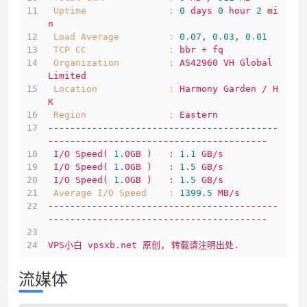
Uptime               :
0
days
0
hour
2
mi
n
Load Average         :
0.07
,
0.03
,
0.01
TCP CC               :
bbr
+
fq
Organization         :
AS42960
VH
Global
Limited
Location             :
Harmony
Garden
/
H
K
Region               :
Eastern
------------------------------------------
----------------------------------------
I/O
Speed(
1.
0GB
)
:
1.1
GB/s
I/O
Speed(
1.
0GB
)
:
1.5
GB/s
I/O
Speed(
1.
0GB
)
:
1.5
GB/s
Average I/O Speed    :
1399.5 
MB/s
------------------------------------------
----------------------------------------
VPS小白
vpsxb.net
原创,
转载请注明出处.
流媒体