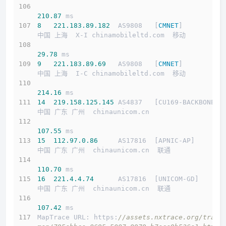
210.87
 ms
8
221.183
.89
.182
  AS9808   [
CMNET
]          
中国 上海  X-I chinamobileltd.com  移动
29.78
 ms
9
221.183
.89
.69
   AS9808   [
CMNET
]          
中国 上海  I-C chinamobileltd.com  移动
214.16
 ms
14
219.158
.125
.145
 AS4837   [CU169-BACKBONE] 
中国 广东 广州  chinaunicom.cn 
107.55
 ms
15
112.97
.0
.86
     AS17816  [APNIC-AP]       
中国 广东 广州  chinaunicom.cn  联通
110.70
 ms
16
221.4
.4
.74
      AS17816  [UNICOM-GD]      
中国 广东 广州  chinaunicom.cn  联通
107.42
 ms
MapTrace URL: https:
//assets.nxtrace.org/trace