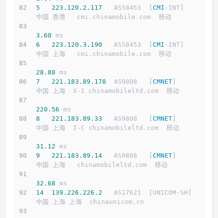
5
223.120
.2
.117
   AS58453  [
CMI
-INT]        
中国 香港   cmi.chinamobile.com  移动
3.60
 ms
6
223.120
.3
.190
   AS58453  [
CMI
-INT]        
中国 上海   cmi.chinamobile.com  移动
28.88
 ms
7
221.183
.89
.178
  AS9808   [
CMNET
]          
中国 上海  X-I chinamobileltd.com  移动
220.56
 ms
8
221.183
.89
.33
   AS9808   [
CMNET
]          
中国 上海  I-C chinamobileltd.com  移动
31.12
 ms
9
221.183
.89
.14
   AS9808   [
CMNET
]          
中国 上海   chinamobileltd.com  移动
32.68
 ms
14
139.226
.226
.2
   AS17621  [UNICOM-SH]      
中国 上海 上海  chinaunicom.cn 