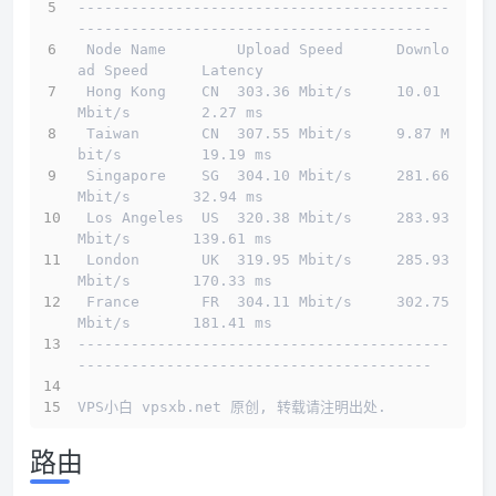
------------------------------------------
----------------------------------------
 Node Name        Upload Speed      Downlo
ad Speed      Latency                         
 Hong Kong    CN  303.36 Mbit/s     10.01 
Mbit/s        2.27 ms                         
 Taiwan       CN  307.55 Mbit/s     9.87 M
bit/s         19.19 ms                        
 Singapore    SG  304.10 Mbit/s     281.66 
Mbit/s       32.94 ms                        
 Los Angeles  US  320.38 Mbit/s     283.93 
Mbit/s       139.61 ms                       
 London       UK  319.95 Mbit/s     285.93 
Mbit/s       170.33 ms                       
 France       FR  304.11 Mbit/s     302.75 
Mbit/s       181.41 ms                       
------------------------------------------
----------------------------------------
VPS小白 vpsxb.net 原创, 转载请注明出处.
路由