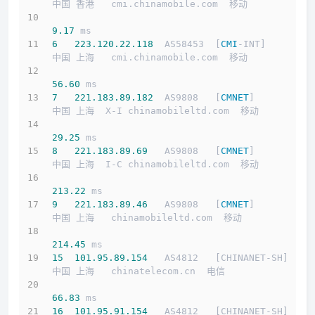
中国 香港   cmi.chinamobile.com  移动
9.17
 ms
6
223.120
.22
.118
  AS58453  [
CMI
-INT]        
中国 上海   cmi.chinamobile.com  移动
56.60
 ms
7
221.183
.89
.182
  AS9808   [
CMNET
]          
中国 上海  X-I chinamobileltd.com  移动
29.25
 ms
8
221.183
.89
.69
   AS9808   [
CMNET
]          
中国 上海  I-C chinamobileltd.com  移动
213.22
 ms
9
221.183
.89
.46
   AS9808   [
CMNET
]          
中国 上海   chinamobileltd.com  移动
214.45
 ms
15
101.95
.89
.154
   AS4812   [CHINANET-SH]    
中国 上海   chinatelecom.cn  电信
66.83
 ms
16
101.95
.91
.154
   AS4812   [CHINANET-SH]    