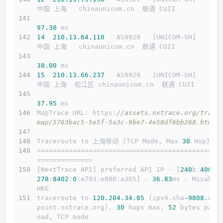
中国 上海   chinaunicom.cn  联通 CUII
97.30
 ms
14
210.13
.64
.110
   AS9929   [UNICOM-SH]      
中国 上海   chinaunicom.cn  联通 CUII
38.00
 ms
15
210.13
.66
.237
   AS9929   [UNICOM-SH]      
中国 上海  松江区 chinaunicom.cn  联通 CUII
37.95
 ms
MapTrace URL: https:
//assets.nxtrace.org/trace
map/5763bac5-5e5f-5a3c-9be7-4e58df6bb268.html
Traceroute to 上海移动 (TCP Mode, Max 
30
 Hop)
==============================================
==============
[NextTrace API] preferred API IP - [
240
b:
4001
:
278
:
8402
:
0
:e793:e880:a305] - 
36.83
ms - Misaka.
HKG
traceroute to 
120.204
.34
.85
 (ipv4.sha
-9808.
end
point.nxtrace.org), 
30
 hops max, 
52
 bytes payl
oad, TCP mode