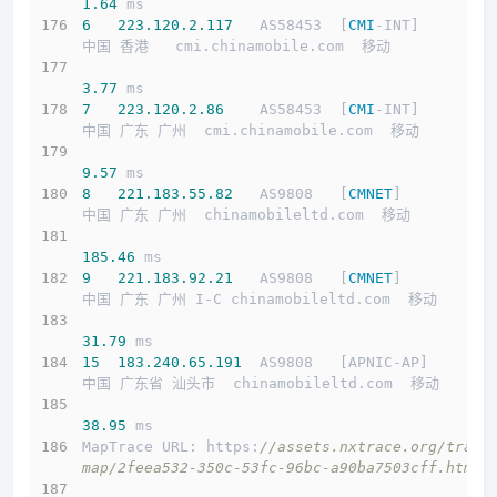
1.64
 ms
6
223.120
.2
.117
   AS58453  [
CMI
-INT]        
中国 香港   cmi.chinamobile.com  移动
3.77
 ms
7
223.120
.2
.86
    AS58453  [
CMI
-INT]        
中国 广东 广州  cmi.chinamobile.com  移动
9.57
 ms
8
221.183
.55
.82
   AS9808   [
CMNET
]          
中国 广东 广州  chinamobileltd.com  移动
185.46
 ms
9
221.183
.92
.21
   AS9808   [
CMNET
]          
中国 广东 广州 I-C chinamobileltd.com  移动
31.79
 ms
15
183.240
.65
.191
  AS9808   [APNIC-AP]       
中国 广东省 汕头市  chinamobileltd.com  移动
介绍
38.95
 ms
线路概况
MapTrace URL: https:
//assets.nxtrace.org/trace
map/2feea532-350c-53fc-96bc-a90ba7503cff.html
买