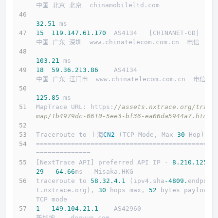
中国 北京 北京  chinamobileltd.com 
32.51
 ms
15
119.147
.61
.170
  AS4134   [CHINANET-GD]    
中国 广东 深圳  www.chinatelecom.com.cn  电信
103.21
 ms
18
59.36
.213
.86
    AS4134                    
中国 广东 江门市  www.chinatelecom.com.cn  电信
125.85
 ms
MapTrace URL: https:
//assets.nxtrace.org/trace
map/1b4979dc-0610-5ee3-bf36-ea06da5944a7.html
Traceroute to 上海
CN2
 (TCP Mode, Max 
30
 Hop)
==============================================
==============
[NextTrace API] preferred API IP - 
8.210
.125
.1
29
 - 
64.66
ms - Misaka.HKG
traceroute to 
58.32
.4
.1
 (ipv4.sha
-4809.
endpoin
t.nxtrace.org), 
30
 hops max, 
52
 bytes payload, 
TCP mode
1
149.104
.21
.1
    AS42960                   
新加坡    dogyun.com 