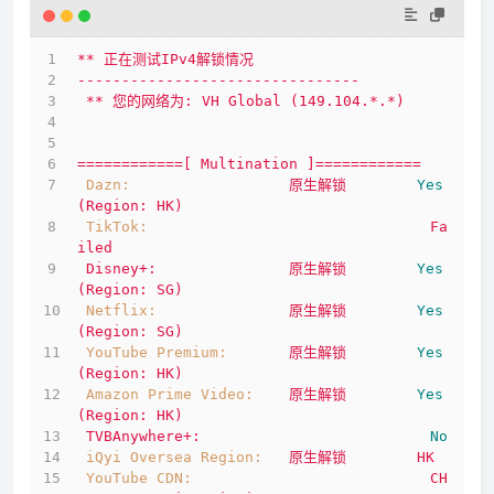
**
正在测试IPv4解锁情况
--------------------------------
**
您的网络为:
VH
Global
(149.104.*.*)
============[
Multination
]============
Dazn:
原生解锁
Yes
(Region:
HK)
TikTok:
Fa
iled
Disney+:
原生解锁
Yes
(Region:
SG)
Netflix:
原生解锁
Yes
(Region:
SG)
YouTube Premium:
原生解锁
Yes
(Region:
HK)
Amazon Prime Video:
原生解锁
Yes
(Region:
HK)
TVBAnywhere+:
No
iQyi Oversea Region:
原生解锁
HK
YouTube CDN:
CH