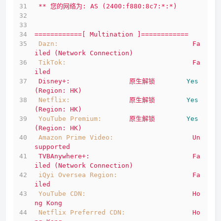
**
您的网络为:
AS
(2400:f880:8c7:*:*)
============[
Multination
]============
Dazn:
Fa
iled
(Network
Connection)
TikTok:
Fa
iled
Disney+:
原生解锁
Yes
(Region:
HK)
Netflix:
原生解锁
Yes
(Region:
HK)
YouTube Premium:
原生解锁
Yes
(Region:
HK)
Amazon Prime Video:
Un
supported
TVBAnywhere+:
Fa
iled
(Network
Connection)
iQyi Oversea Region:
Fa
iled
YouTube CDN:
Ho
ng
Kong
Netflix Preferred CDN:
Ho