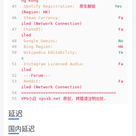
ng
Kong
Spotify Registration:
原生解锁
Yes
(Region:
HK)
Steam Currency:
Fa
iled
(Network
Connection)
ChatGPT:
Fa
iled
Google Gemini:
No
Bing Region:
HK
Wikipedia Editability:
Ye
s
Instagram Licensed Audio:
Fa
iled
---Forum---
Reddit:
Fa
iled
(Network
Connection)
=======================================
VPS小白
vpsxb.net
原创,
转载请注明出处.
延迟
国内延迟