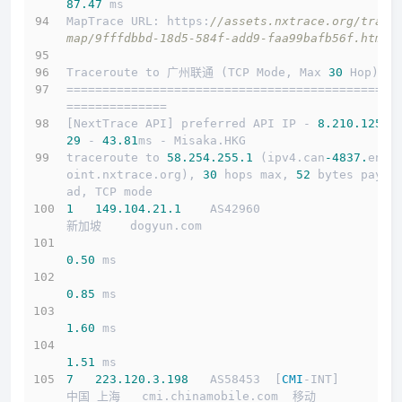
87.47
 ms
MapTrace URL: https:
//assets.nxtrace.org/trace
map/9fffdbbd-18d5-584f-add9-faa99bafb56f.html
Traceroute to 广州联通 (TCP Mode, Max 
30
 Hop)
==============================================
==============
[NextTrace API] preferred API IP - 
8.210
.125
.1
29
 - 
43.81
ms - Misaka.HKG
traceroute to 
58.254
.255
.1
 (ipv4.can
-4837.
endp
oint.nxtrace.org), 
30
 hops max, 
52
 bytes paylo
ad, TCP mode
1
149.104
.21
.1
    AS42960                   
新加坡    dogyun.com 
0.50
 ms
0.85
 ms
1.60
 ms
1.51
 ms
7
223.120
.3
.198
   AS58453  [
CMI
-INT]        
中国 上海   cmi.chinamobile.com  移动