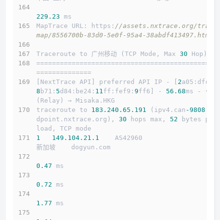
229.23
 ms
MapTrace URL: https:
//assets.nxtrace.org/trace
map/8556700b-83d0-5e0f-95a4-38abdf413497.html
Traceroute to 广州移动 (TCP Mode, Max 
30
 Hop)
==============================================
==============
[NextTrace API] preferred API IP - [
2
a05:dfc1:
8
b71:
5
d84:be24:
11
ff:fef9:
9
ff6] - 
56.68
ms - 🐠 
(Relay) → Misaka.HKG
traceroute to 
183.240
.65
.191
 (ipv4.can
-9808.
en
dpoint.nxtrace.org), 
30
 hops max, 
52
 bytes pay
load, TCP mode
1
149.104
.21
.1
    AS42960                   
新加坡    dogyun.com 
0.47
 ms
0.72
 ms
1.77
 ms