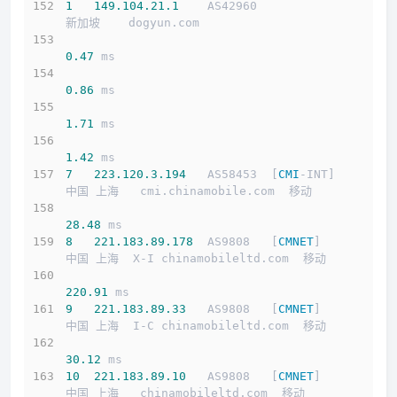
1
149.104
.21
.1
    AS42960                   
新加坡    dogyun.com 
0.47
 ms
0.86
 ms
1.71
 ms
1.42
 ms
7
223.120
.3
.194
   AS58453  [
CMI
-INT]        
中国 上海   cmi.chinamobile.com  移动
28.48
 ms
8
221.183
.89
.178
  AS9808   [
CMNET
]          
中国 上海  X-I chinamobileltd.com  移动
220.91
 ms
9
221.183
.89
.33
   AS9808   [
CMNET
]          
中国 上海  I-C chinamobileltd.com  移动
30.12
 ms
10
221.183
.89
.10
   AS9808   [
CMNET
]          
中国 上海   chinamobileltd.com  移动