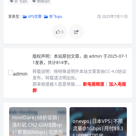
奈飞vps
德国vps
发表至：
VPS优惠
奈飞vps
2025年7月11日
0
版权声明：
本站原创文章，由
admin
于2025-07-1
1发表，共计814字。
转载说明：
除特殊说明外本站文章皆由CC-4.0协议
发布，转载请注明出处。
原来频道被人恶意举报……
新电报频道
|
加入电报
群
HostDare|68折促销|
onevps|日本VPS|不限
洛杉矶 CN2 GIA线路vp
流量@1Gbps|月付$9.3
s|最高80Mbps|可选存
5|CDN77机房