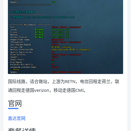
国际线路，适合做站，上游为RETN，电信回程走荷兰，联
通回程走德国verizon，移动走德国CMI。
官网
直达官网