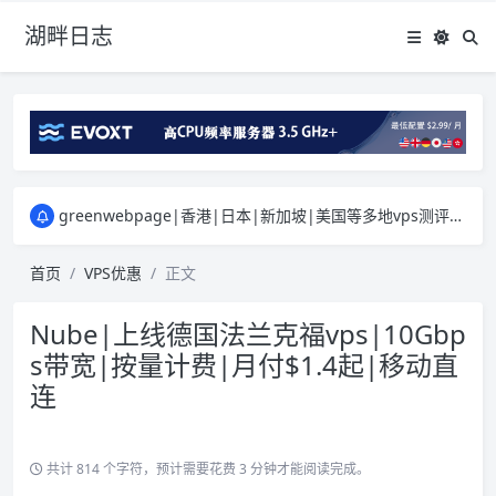
湖畔日志
greenwebpage|香港|日本|新加坡|美国等多地vps测评|移动直连|1Gbps带宽|年付€29
原来频道被人恶意举报
新电报频道
|
加入电报群
greenwebpage|香港|日本|新加坡|美国等多地vps测评|移动直连|1Gbps带宽|年付€29
原来频道被人恶意举报
新电报频道
|
加入电报群
首页
VPS优惠
正文
Nube|上线德国法兰克福vps|10Gbp
s带宽|按量计费|月付$1.4起|移动直
连
共计 814 个字符，预计需要花费 3 分钟才能阅读完成。