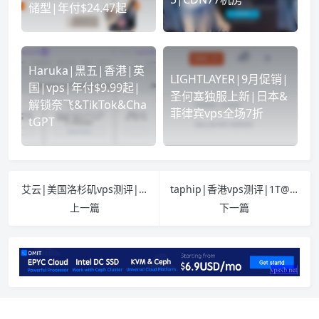
储型|年付$24.47起
Haruka|黑五|香港|英
LIGHTLAYER|9月促销|
国|vps|年付$9.99起|
圣何塞独服上新|日本&
解锁奈飞&TikTok&Cha
菲律宾vps全场7折
tGPT
艾云|美国洛杉矶vps测评|三网CN2GIA|2T@600Mbps|双ISP|原生IP|解锁奈飞&TikTok&ChatGPT|年付$38
taphip|香港vps测评|1T@1Gbps|移动直连|月付￥10.88
上一篇
下一篇
介绍