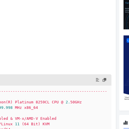
-----------------------------------------------
eon(R)
Platinum
8259CL
CPU
@
2.
50GHz
99.998 
MHz
x86_64
bled
&
VM-x/AMD-V
Enabled
/Linux
11
(64
Bit)
KVM