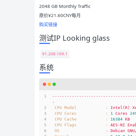
2048 GB Monthly Traffic
原价¥21.60CNY每月
购买链接
测试IP Looking glass
91.208.109.1
系统
----------------------------------
-
CPU Model            :
Intel(R)
X
CPU Cores            :
1
Cores
24
CPU Cache            :
16384
KB
CPU Flags            :
AES-NI
Ena
OS                   :
Debian
GNU