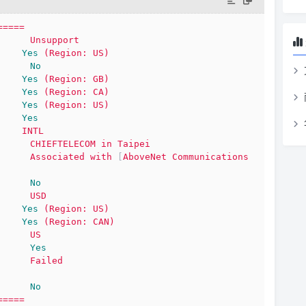
=====
Unsupport
Yes
(Region:
US)
No
Yes
(Region:
GB)
Yes
(Region:
CA)
Yes
(Region:
US)
Yes
INTL
CHIEFTELECOM
in
Taipei
Associated
with
 [
AboveNet
Communications
No
USD
Yes
(Region:
US)
Yes
(Region:
CAN)
US
Yes
Failed
No
=====