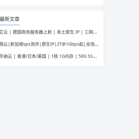
最新文章
艾云 | 德国商务服务器上新 | 本土原生 IP | 三网优化助力Tiktok业务 | 50 HKD/月起
荫云|新加坡vps测评|原生IP|2T@1Gbps起|全场7折|月付$7起|解锁新加坡流媒体|移动直连
华纳云 | 香港/日本/美国 | 1核 1G内存 | 50G SSD | 不限流量 | 首月19.9元起