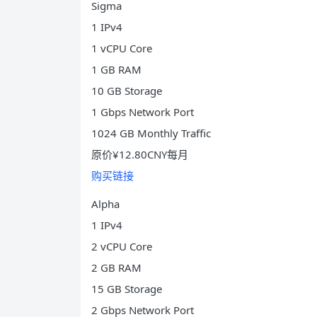
Sigma
1 IPv4
1 vCPU Core
1 GB RAM
10 GB Storage
1 Gbps Network Port
1024 GB Monthly Traffic
原价¥12.80CNY每月
购买链接
Alpha
1 IPv4
2 vCPU Core
2 GB RAM
15 GB Storage
2 Gbps Network Port