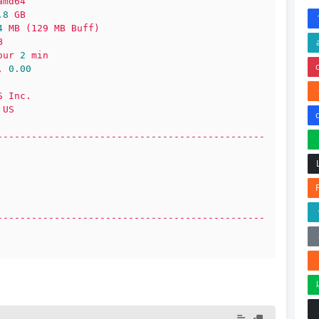
amd64
.8
GB
4
MB
(129
MB
Buff)
B
our
2
min
,
0.00
S
Inc.
US
-----------------------------------------------
-----------------------------------------------
.