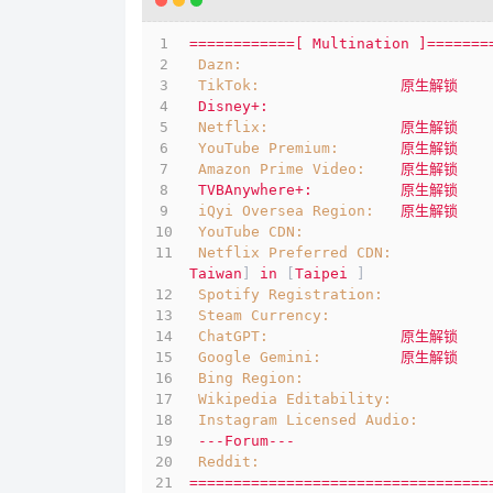
============[
Multination
]=======
Dazn:
TikTok:
原生解锁
Disney+:
Netflix:
原生解锁
YouTube Premium:
原生解锁
Amazon Prime Video:
原生解锁
TVBAnywhere+:
原生解锁
iQyi Oversea Region:
原生解锁
YouTube CDN:
Netflix Preferred CDN:
Taiwan
] 
in
 [
Taipei
 ]
Spotify Registration:
Steam Currency:
ChatGPT:
原生解锁
Google Gemini:
原生解锁
Bing Region:
Wikipedia Editability:
Instagram Licensed Audio:
---Forum---
Reddit:
==================================