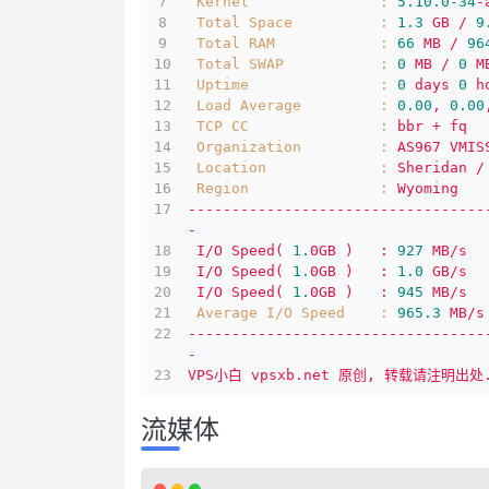
Kernel               :
5.10
.0
-34
-
Total Space          :
1.3
GB
/
9
Total RAM            :
66
MB
/
96
Total SWAP           :
0
MB
/
0
M
Uptime               :
0
days
0
h
Load Average         :
0.00
,
0.00
TCP CC               :
bbr
+
fq
Organization         :
AS967
VMIS
Location             :
Sheridan
/
Region               :
Wyoming
----------------------------------
-
I/O
Speed(
1.
0GB
)
:
927
MB/s
I/O
Speed(
1.
0GB
)
:
1.0
GB/s
I/O
Speed(
1.
0GB
)
:
945
MB/s
Average I/O Speed    :
965.3
MB/s
----------------------------------
-
VPS小白
vpsxb.net
原创,
转载请注明出处
流媒体