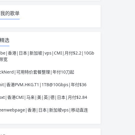
我的歌单
精选
ube|香港|日本|新加坡|vps|CMI|月付$2.2|10Gb
s带宽
ackNerd|可用特价套餐整理|年付10刀起
it|香港PVM.HKG.T1|1TB@10Gbps|年付$36
voxt|香港CMI|马来|美|英|德|日本|月付$2.84
reenwebpage|香港|日本|新加坡vps|移动直连