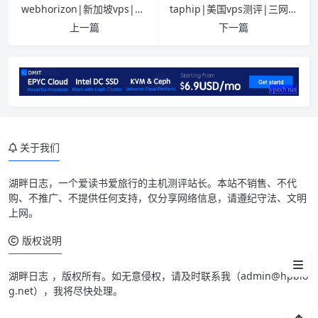
webhorizon|新加坡vps|4折优惠|AMD EPYC™ 7003|1TB@5Gbps|移动直连|月付$2.4
taphip|美国vps测评|三网优化|CN2GIA+9929+CMIN2|500G@200Mbps|月付￥24|原生IP|解锁奈飞&ChatGPT&TikTok
上一篇
下一篇
介绍
关于我们
官网
湖畔日志
，一个爱读书爱旅行的主机测评站长。本站不销售、不代
套餐详情
购、不推广、不提供任何支持，仅分享网络信息，请遵纪守法、文明
上网。
测试IP Looking glass
版权说明
相关说明
湖畔日志
，版权所有。如无意侵权，请及时联系我（
admin@hpblo
g.net
），我将尽快处理。