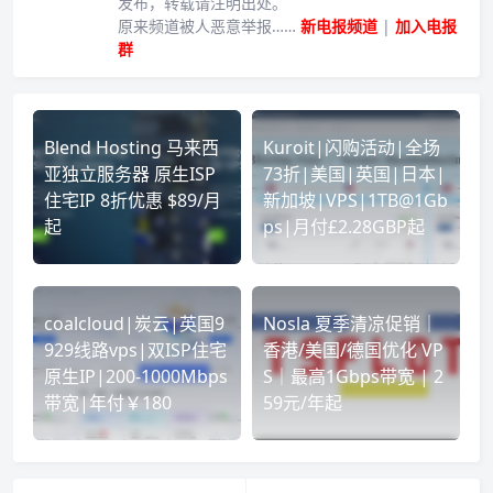
发布，转载请注明出处。
原来频道被人恶意举报……
新电报频道
|
加入电报
群
Blend Hosting 马来西
Kuroit|闪购活动|全场
亚独立服务器 原生ISP
73折|美国|英国|日本|
住宅IP 8折优惠 $89/月
新加坡|VPS|1TB@1Gb
起
ps|月付£2.28GBP起
coalcloud|炭云|英国9
Nosla 夏季清凉促销｜
929线路vps|双ISP住宅
香港/美国/德国优化 VP
原生IP|200-1000Mbps
S｜最高1Gbps带宽 | 2
带宽|年付￥180
59元/年起