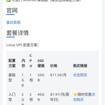
官网
直达官网
套餐详情
Linux VPS 配套方案：
C
配置
内
P
SSD
方案
存
U
硬盘
价格
购买链接
基础
1
1
20G
$11.59/月
点击购买
型
G
核
B
B
入门
2
2
40G
$7.97/月(需
⭐限时优惠
点
型
G
核
B
年付)
击购买
B