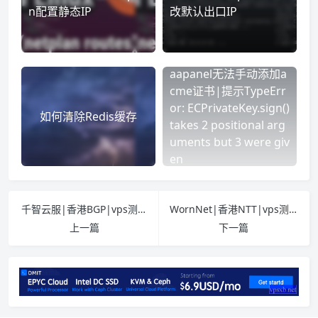
n配置静态IP
改默认出口IP
aapanel无法手动添加a
cme证书|提示TypeErr
or: ECPrivateKey.sign()
如何清除Redis缓存
takes 2 positional arg
uments but 3 were giv
en
千智云服|香港BGP|vps测评|1Gbps带宽|可选不限流量|月付￥25起
WornNet|香港NTT|vps测评|1Gbps带宽|可选不限流量|月付$1.7起|解锁奈飞
上一篇
下一篇