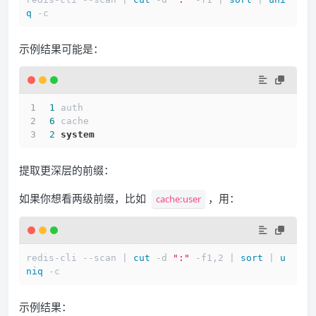
q
示例结果可能是：
1
 auth
6
 cache
2
system
提取更深层的前缀：
如果你想看两级前缀，比如
，用：
cache:user
redis-cli --scan | 
cut
 -d 
":"
 -f1,2 | 
sort
 | 
u
niq
示例结果：