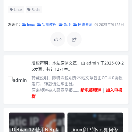
Linux
Redis
发表至：
linux
实用教程
杂项
网络资源
2025年9月25日
0
版权声明：
本站原创文章，由
admin
于2025-09-2
5发表，共计1271字。
转载说明：
除特殊说明外本站文章皆由CC-4.0协议
发布，转载请注明出处。
原来频道被人恶意举报……
新电报频道
|
加入电报
群
Debian 12 使用Netpla
Linux多IP的vps如何修