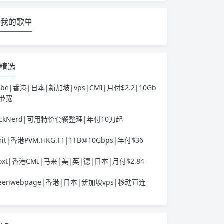
我的歌单
精选
ube|香港|日本|新加坡|vps|CMI|月付$2.2|10Gb
s带宽
ackNerd|可用特价套餐整理|年付10刀起
it|香港PVM.HKG.T1|1TB@10Gbps|年付$36
voxt|香港CMI|马来|美|英|德|日本|月付$2.84
reenwebpage|香港|日本|新加坡vps|移动直连