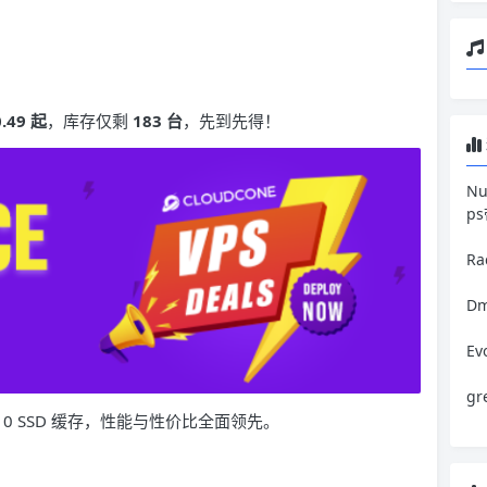
.49 起
，库存仅剩
183 台
，先到先得！
N
p
R
Dm
E
g
-10 SSD 缓存，性能与性价比全面领先。