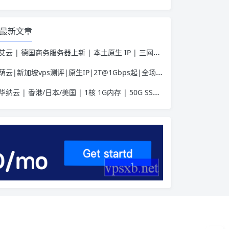
最新文章
艾云 | 德国商务服务器上新 | 本土原生 IP | 三网优化助力Tiktok业务 | 50 HKD/月起
荫云|新加坡vps测评|原生IP|2T@1Gbps起|全场7折|月付$7起|解锁新加坡流媒体|移动直连
华纳云 | 香港/日本/美国 | 1核 1G内存 | 50G SSD | 不限流量 | 首月19.9元起
介绍
官网
套餐详情
测试IP Looking glass
往期测评
相关说明