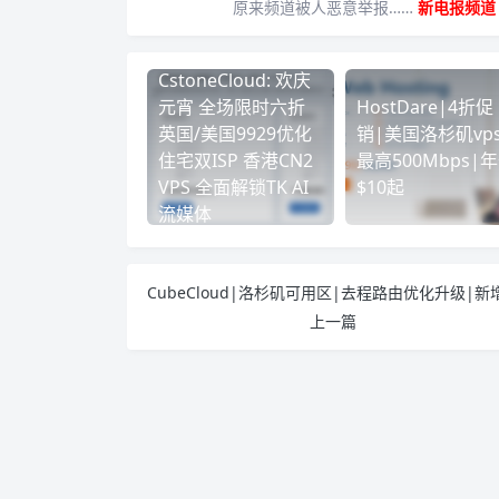
原来频道被人恶意举报……
新电报频道
CstoneCloud: 欢庆
元宵 全场限时六折
HostDare|4折促
英国/美国9929优化
销|美国洛杉矶vps
住宅双ISP 香港CN2
最高500Mbps|
VPS 全面解锁TK AI
$10起
流媒体
上一篇