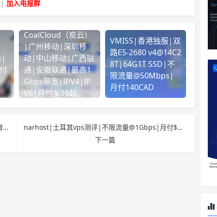
|
加入电报群
CoalCloud（炭云）
VMISS|香港独服|双
|广州移动|深圳移
路E5-2680 v4@14C2
|
动|中山移动|广西联
8T|64G1T SSD|不
年付
通|安徽联通|最高1
限流量@50Mbps|
Gbps带宽|IPV4|IP
月付140CAD
V6|月付￥16起
CubeCloud|洛杉矶可用区|去程路由优化升级|新增电信 CN2 GIA + 联通 9929 + 移动 CMIN2
narhost|土耳其vps测评|不限流量@1Gbps|月付$1.38|解锁奈飞&ChatGPT&TikTok
下一篇