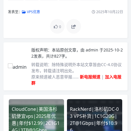
发表至：
VPS优惠
2025年10月22日
0
版权声明：
本站原创文章，由
admin
于2025-10-2
2发表，共计827字。
转载说明：
除特殊说明外本站文章皆由CC-4.0协议
发布，转载请注明出处。
原来频道被人恶意举报……
新电报频道
|
加入电报
群
CloudCone|美国洛杉
RackNerd|洛杉矶DC-0
矶便宜vps|2025年优
3 VPS补货|1C1G20G|
惠|年付$12.99|2C1G1
2T@1Gbps|年付$10.9
4G|3TB@1Gbps
6