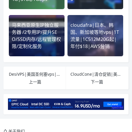
马来西亚原生IP独立服
cloudafra|日本、韩
务器 /2专用IP/提升SE
国、新加坡等地vps|1T
O/SSD内存/远程管理权
流量|1C512M20G起|
限/定制化服务
年付$18|AWS分销
DesiVPS|美国圣何塞vps|全场85折|年付$12.75起
CloudCone|清仓促销|美国便宜vps|年付$10|1T@1Gbps
上一篇
下一篇
介绍
官网
关于我们