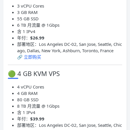
3 vCPU Cores
3 GB RAM
55 GB SSD
6 TB 月流量 @ 1Gbps
含 1 IPv4
年付：
$26.99
部署地区：Los Angeles DC-02, San Jose, Seattle, Chic
ago, Dallas, New York, Ashburn, Toronto, France
🔗
立即购买
🟢 4 GB KVM VPS
4 vCPU Cores
4 GB RAM
80 GB SSD
8 TB 月流量 @ 1Gbps
含 1 IPv4
年付：
$39.99
部署地区：Los Angeles DC-02, San Jose, Seattle, Chic