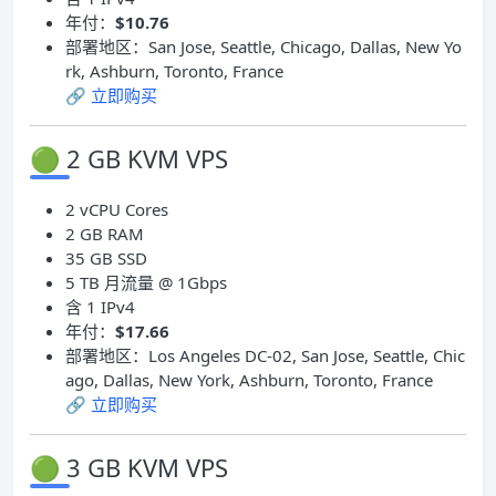
年付：
$10.76
部署地区：San Jose, Seattle, Chicago, Dallas, New Yo
rk, Ashburn, Toronto, France
🔗
立即购买
🟢 2 GB KVM VPS
2 vCPU Cores
2 GB RAM
35 GB SSD
5 TB 月流量 @ 1Gbps
含 1 IPv4
年付：
$17.66
部署地区：Los Angeles DC-02, San Jose, Seattle, Chic
ago, Dallas, New York, Ashburn, Toronto, France
🔗
立即购买
🟢 3 GB KVM VPS