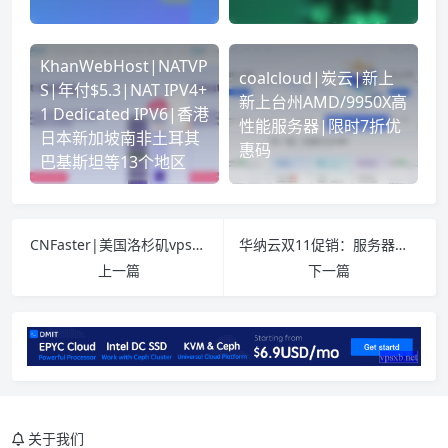
KhanWebHost|NATVP
coalcloud|炭云|新上
S|年付$5.3|NAT IPV4+
新上台州AMD/9950X高
1 Dedicated IPV6|香港
性能服务器|限时7折优
日本新加坡南非土耳其
惠码
巴基斯坦等13个地区
CNFaster|美国洛杉矶vps测评|三网CN2GIA|原生IP|200Mbps带宽|季付￥82.43|解锁奈飞&ChatGPT&TikTok
华纳云双11促销：服务器带宽翻倍送，加量不加价（香港/日本可选）
上一篇
下一篇
介绍
官网
关于我们