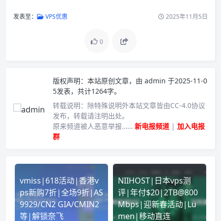
发表至：
VPS优惠
2025年11月5日
0
版权声明：
本站原创文章，由
admin
于2025-11-0
5发表，共计1264字。
转载说明：
除特殊说明外本站文章皆由CC-4.0协议
发布，转载请注明出处。
原来频道被人恶意举报……
新电报频道
|
加入电报
群
vmiss|618活动|香港v
NIIHOST|日本vps测
ps新购7折|全场9折|AS
评|年付$20|2TB@800
9929/CN2 GIA/CMIN2
Mbps|迎新春活动|Lu
等|解锁奈飞
men|移动直连