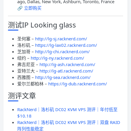
ago, Dallas, New York, Ashburn, Toronto, France
🔗
立即购买
测试IP Looking glass
圣何塞 –
http://lg-sj.racknerd.com/
洛杉矶 –
https://lg-lax02.racknerd.com/
芝加哥 –
http://lg-chi.racknerd.com/
纽约 –
http://lg-ny.racknerd.com/
弗吉尼亚 –
http://lg-ash.racknerd.com/
亚特兰大 –
http://lg-atl.racknerd.com/
西雅图 –
http://lg-sea.racknerd.com/
爱尔兰都柏林 –
https://lg-dub.racknerd.com/
测评文章
RackNerd｜洛杉矶 DC02 KVM VPS 测评｜年付低至
$10.18
RackNerd｜洛杉矶 DC02 KVM VPS 测评｜双盘 RAID
阵列性能稳定