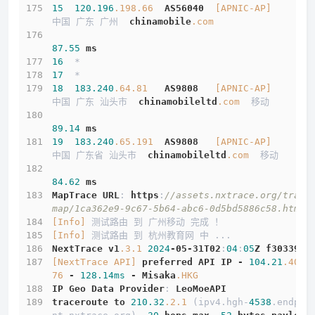
15
120.196
.198
.66
AS56040
[APNIC-AP]
中国 广东 广州  
chinamobile
.com
87.55
ms
16
  *
17
  *
18
183.240
.64
.81
AS9808
[APNIC-AP]
中国 广东 汕头市  
chinamobileltd
.com
  移动
89.14
ms
19
183.240
.65
.191
AS9808
[APNIC-AP]
中国 广东省 汕头市  
chinamobileltd
.com
  移动
84.62
ms
MapTrace
URL
: 
https
:
//assets.nxtrace.org/trace
map/1ca362e9-9c67-5b64-abc6-0d5bd5886c58.html
[Info]
 测试路由 到 广州移动 完成 ！
[Info]
 测试路由 到 杭州教育网 中 ...
NextTrace
v1
.3
.1
2024
-05-31T02
:
04
:
05
Z
f303397
[NextTrace API]
preferred
API
IP
-
104.21
.40
.1
76
-
128.14ms
-
Misaka
.HKG
IP
Geo
Data
Provider
: 
LeoMoeAPI
traceroute
to
210.32
.2
.1
 (ipv4.hgh-
4538
.endpoi