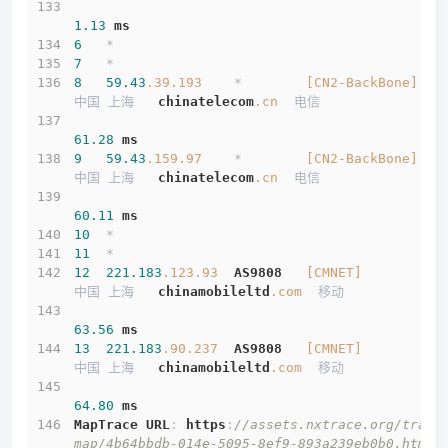
1.13
ms
6
   *
7
   *
8
59.43
.39
.193
    *        
[CN2-BackBone]
中国 上海   
chinatelecom
.cn
  电信
61.28
ms
9
59.43
.159
.97
    *        
[CN2-BackBone]
中国 上海   
chinatelecom
.cn
  电信
60.11
ms
10
  *
11
  *
12
221.183
.123
.93
AS9808
[CMNET]
中国 上海   
chinamobileltd
.com
  移动
63.56
ms
13
221.183
.90
.237
AS9808
[CMNET]
中国 上海   
chinamobileltd
.com
  移动
64.80
ms
MapTrace
URL
: 
https
:
//assets.nxtrace.org/trace
map/4b64bbdb-014e-5095-8ef9-893a239eb0b0.html