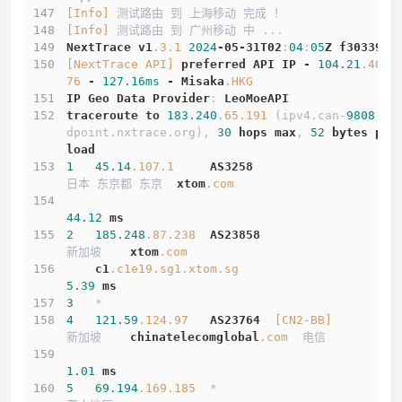
[Info]
 测试路由 到 上海移动 完成 ！
[Info]
 测试路由 到 广州移动 中 ...
NextTrace
v1
.3
.1
2024
-05-31T02
:
04
:
05
Z
f303397
[NextTrace API]
preferred
API
IP
-
104.21
.40
.1
76
-
127.16ms
-
Misaka
.HKG
IP
Geo
Data
Provider
: 
LeoMoeAPI
traceroute
to
183.240
.65
.191
 (ipv4.can-
9808
.en
dpoint.nxtrace.org), 
30
hops
max
, 
52
bytes
pay
load
1
45.14
.107
.1
AS3258
日本 东京都 东京  
xtom
.com
44.12
ms
2
185.248
.87
.238
AS23858
新加坡    
xtom
.com
c1
.c1e19
.sg1
.xtom
.sg
5.39
ms
3
   *
4
121.59
.124
.97
AS23764
[CN2-BB]
新加坡    
chinatelecomglobal
.com
  电信
1.01
ms
5
69.194
.169
.185
  *                         