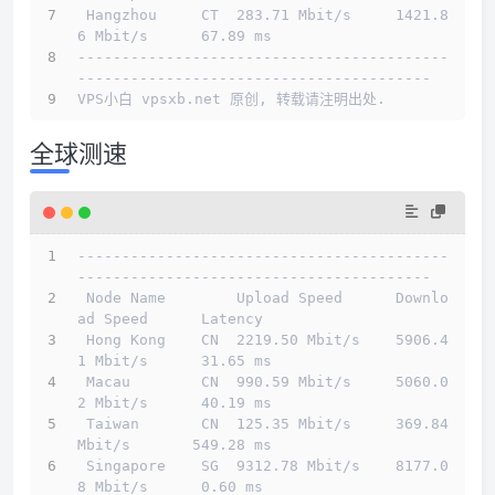
 Hangzhou     CT  283.71 Mbit/s     1421.8
6 Mbit/s      67.89 ms                        
------------------------------------------
----------------------------------------
VPS小白 vpsxb.net 原创, 转载请注明出处.
全球测速
------------------------------------------
----------------------------------------
 Node Name        Upload Speed      Downlo
ad Speed      Latency                         
 Hong Kong    CN  2219.50 Mbit/s    5906.4
1 Mbit/s      31.65 ms                        
 Macau        CN  990.59 Mbit/s     5060.0
2 Mbit/s      40.19 ms                        
 Taiwan       CN  125.35 Mbit/s     369.84 
Mbit/s       549.28 ms                       
 Singapore    SG  9312.78 Mbit/s    8177.0
8 Mbit/s      0.60 ms                         