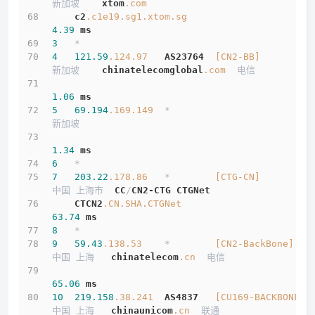
新加坡    
xtom
.com
c2
.c1e19
.sg1
.xtom
.sg
4.39
ms
3
   *
4
121.59
.124
.97
AS23764
[CN2-BB]
新加坡    
chinatelecomglobal
.com
  电信
1.06
ms
5
69.194
.169
.149
  *                         
新加坡          
1.34
ms
6
   *
7
203.22
.178
.86
   *        
[CTG-CN]
中国 上海市  
CC
/
CN2-CTG
CTGNet
CTCN2
.CN
.SHA
.CTGNet
63.74
ms
8
   *
9
59.43
.138
.53
    *        
[CN2-BackBone]
中国 上海   
chinatelecom
.cn
  电信
65.06
ms
10
219.158
.38
.241
AS4837
[CU169-BACKBONE]
中国 上海   
chinaunicom
.cn
  联通