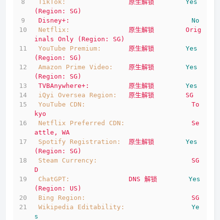
TikTok:
原生解锁
Yes
(Region:
SG)
Disney+:
No
Netflix:
原生解锁
Orig
inals
Only
(Region:
SG)
YouTube Premium:
原生解锁
Yes
(Region:
SG)
Amazon Prime Video:
原生解锁
Yes
(Region:
SG)
TVBAnywhere+:
原生解锁
Yes
iQyi Oversea Region:
原生解锁
SG
YouTube CDN:
To
kyo
Netflix Preferred CDN:
Se
attle,
WA
Spotify Registration:
原生解锁
Yes
(Region:
SG)
Steam Currency:
SG
D
ChatGPT:
DNS
解锁
Yes
(Region:
US)
Bing Region:
SG
Wikipedia Editability:
Ye
s