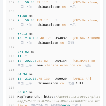
8
59.43
.39
.117
    *        
[CN2-BackBone]
中国 上海   
chinatelecom
.cn
  电信
61.58
ms
9
59.43
.159
.17
    *        
[CN2-BackBone]
中国 上海   
chinatelecom
.cn
  电信
67.13
ms
10
219.158
.40
.173
AS4837
[CU169-BACKBONE]
中国 上海   
chinaunicom
.cn
  联通
274.02
ms
11
  *
12
202.97
.81
.82
AS4134
[CHINANET-BB]
中国 上海   
www
.chinatelecom
.com
.cn
  电信
84.34
ms
13
210.13
.75
.130
AS9929
[APNIC-AP]
中国 上海   
chinaunicom
.cn
  联通 
CUII
80.67
ms
MapTrace
URL
: 
https
:
//assets.nxtrace.org/trace
map/575cd639-876b-535a-86ec-aa3b0df65960.html
[Info]
 测试路由 到 上海联通
9929
 完成 ！