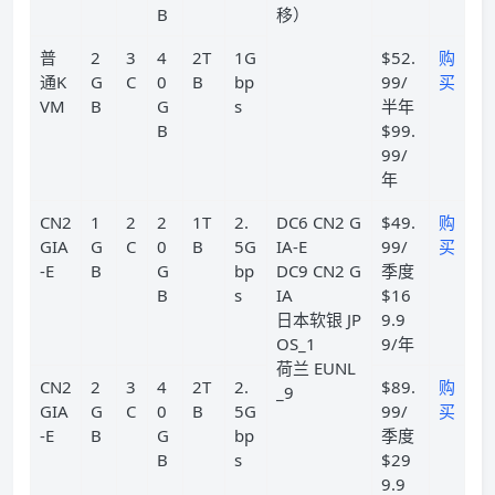
B
移）
普
2
3
4
2T
1G
$52.
购
通K
G
C
0
B
bp
99/
买
VM
B
G
s
半年
B
$99.
99/
年
CN2
1
2
2
1T
2.
DC6 CN2 G
$49.
购
GIA
G
C
0
B
5G
IA-E
99/
买
-E
B
G
bp
DC9 CN2 G
季度
B
s
IA
$16
日本软银 JP
9.9
OS_1
9/年
荷兰 EUNL
CN2
2
3
4
2T
2.
$89.
购
_9
GIA
G
C
0
B
5G
99/
买
-E
B
G
bp
季度
B
s
$29
9.9