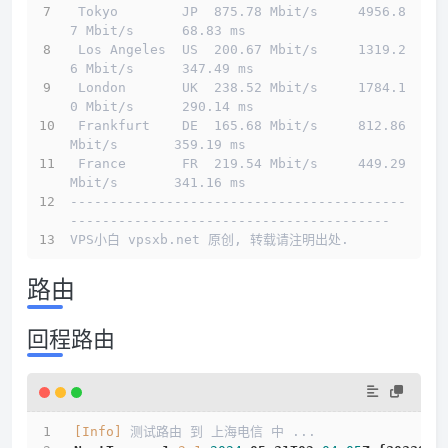
 Tokyo        JP  875.78 Mbit/s     4956.8
7 Mbit/s      68.83 ms                        
 Los Angeles  US  200.67 Mbit/s     1319.2
6 Mbit/s      347.49 ms                       
 London       UK  238.52 Mbit/s     1784.1
0 Mbit/s      290.14 ms                       
 Frankfurt    DE  165.68 Mbit/s     812.86 
Mbit/s       359.19 ms                       
 France       FR  219.54 Mbit/s     449.29 
Mbit/s       341.16 ms                       
------------------------------------------
----------------------------------------
VPS小白 vpsxb.net 原创, 转载请注明出处.
路由
回程路由
[Info]
 测试路由 到 上海电信 中 ...