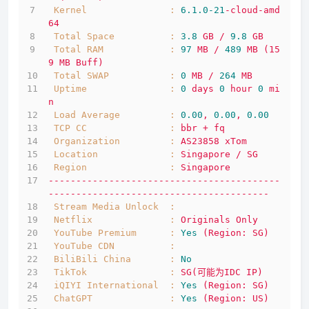
Kernel               :
6.1
.0
-21
-cloud-amd
64
Total Space          :
3.8
GB
/
9.8
GB
Total RAM            :
97
MB
/
489
MB
(15
9
MB
Buff)
Total SWAP           :
0
MB
/
264
MB
Uptime               :
0
days
0
hour
0
mi
n
Load Average         :
0.00
,
0.00
,
0.00
TCP CC               :
bbr
+
fq
Organization         :
AS23858
xTom
Location             :
Singapore
/
SG
Region               :
Singapore
------------------------------------------
----------------------------------------
Stream Media Unlock  :
Netflix              :
Originals
Only
YouTube Premium      :
Yes
(Region:
SG)
YouTube CDN          :
BiliBili China       :
No
TikTok               :
SG(可能为IDC
IP)
iQIYI International  :
Yes
(Region:
SG)
ChatGPT              :
Yes
(Region:
US)