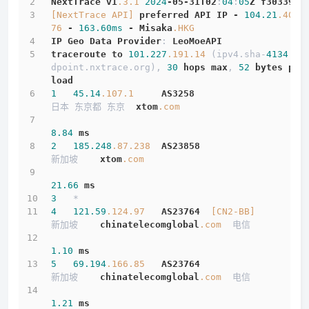
NextTrace
v1
.3
.1
2024
-05-31T02
:
04
:
05
Z
f303397
[NextTrace API]
preferred
API
IP
-
104.21
.40
.1
76
-
163.60ms
-
Misaka
.HKG
IP
Geo
Data
Provider
: 
LeoMoeAPI
traceroute
to
101.227
.191
.14
 (ipv4.sha-
4134
.en
dpoint.nxtrace.org), 
30
hops
max
, 
52
bytes
pay
load
1
45.14
.107
.1
AS3258
日本 东京都 东京  
xtom
.com
8.84
ms
2
185.248
.87
.238
AS23858
新加坡    
xtom
.com
21.66
ms
3
   *
4
121.59
.124
.97
AS23764
[CN2-BB]
新加坡    
chinatelecomglobal
.com
  电信
1.10
ms
5
69.194
.166
.85
AS23764
新加坡    
chinatelecomglobal
.com
  电信
1.21
ms