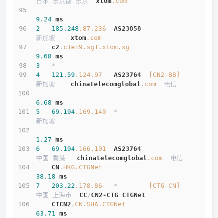
日本 东京都 东京  
xtom
.com
9.24
ms
2
185.248
.87
.236
AS23858
新加坡    
xtom
.com
c2
.c1e19
.sg1
.xtom
.sg
9.68
ms
3
   *
4
121.59
.124
.97
AS23764
[CN2-BB]
新加坡    
chinatelecomglobal
.com
  电信
6.68
ms
5
69.194
.169
.149
  *                         
新加坡          
1.27
ms
6
69.194
.166
.101
AS23764
中国 香港   
chinatelecomglobal
.com
  电信
CN
.HKG
.CTGNet
38.18
ms
7
203.22
.178
.86
   *        
[CTG-CN]
中国 上海市  
CC
/
CN2-CTG
CTGNet
CTCN2
.CN
.SHA
.CTGNet
63.71
ms