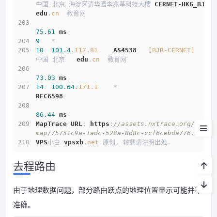
中国 北京 海淀区清华园李兆基科技大楼 
CERNET-HKG_BJR
edu
.cn
  教育网
测试IP Looking glass
75.61
ms
系统&流媒体
9
   *
10
101.4
.117
.81
AS4538
[BJR-CERNET]
流媒体
中国 北京   
edu
.cn
  教育网
延迟
73.03
ms
14
100.64
.171
.1
    *                         
测速
RFC6598
86.44
ms
路由
MapTrace
URL
: 
https
:
//assets.nxtrace.org/trace
map/75731c9a-1adc-528a-8d8c-ccf6cebda776.html
小结
VPS
小白 
vpsxb
.net
 原创, 转载请注明出处.
去程路由
由于地理数据问题，部分路由跃点的地理位置显示可能并不
准确。