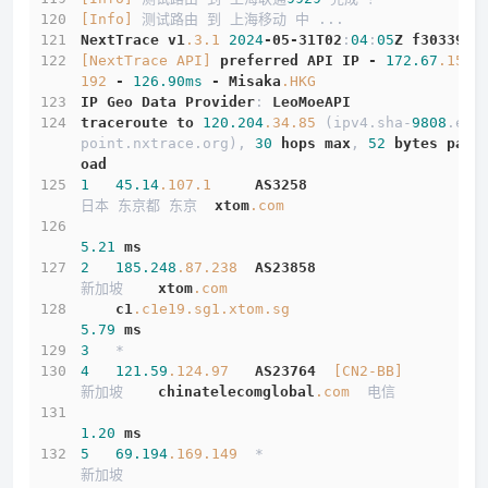
[Info]
 测试路由 到 上海移动 中 ...
NextTrace
v1
.3
.1
2024
-05-31T02
:
04
:
05
Z
f303397
[NextTrace API]
preferred
API
IP
-
172.67
.155
.
192
-
126.90ms
-
Misaka
.HKG
IP
Geo
Data
Provider
: 
LeoMoeAPI
traceroute
to
120.204
.34
.85
 (ipv4.sha-
9808
.end
point.nxtrace.org), 
30
hops
max
, 
52
bytes
payl
oad
1
45.14
.107
.1
AS3258
日本 东京都 东京  
xtom
.com
5.21
ms
2
185.248
.87
.238
AS23858
新加坡    
xtom
.com
c1
.c1e19
.sg1
.xtom
.sg
5.79
ms
3
   *
4
121.59
.124
.97
AS23764
[CN2-BB]
新加坡    
chinatelecomglobal
.com
  电信
1.20
ms
5
69.194
.169
.149
  *                         
新加坡          