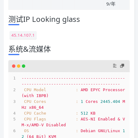
9/年
测试IP Looking glass
45.14.107.1
系统&流媒体
------------------------------------------
----------------------------------------
CPU Model            :
AMD
EPYC
Processor
(with
IBPB)
CPU Cores            :
1
Cores
2445.404 
M
Hz
x86_64
CPU Cache            :
512
KB
CPU Flags            :
AES-NI
Enabled
&
V
M-x/AMD-V
Disabled
OS                   :
Debian
GNU/Linux
1
2
(64
Bit)
KVM