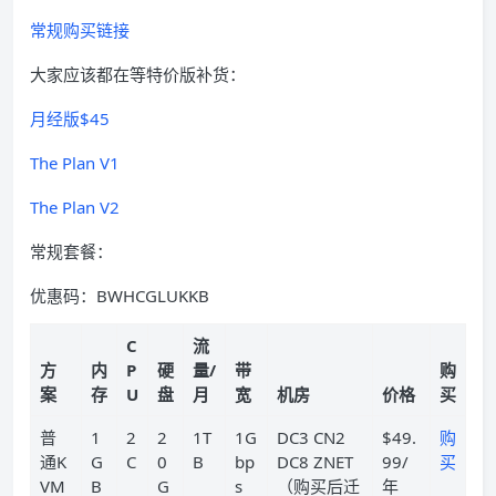
常规购买链接
大家应该都在等特价版补货：
月经版$45
The Plan V1
The Plan V2
常规套餐：
优惠码：BWHCGLUKKB
C
流
方
内
P
硬
量/
带
购
案
存
U
盘
月
宽
机房
价格
买
普
1
2
2
1T
1G
DC3 CN2
$49.
购
通K
G
C
0
B
bp
DC8 ZNET
99/
买
VM
B
G
s
（购买后迁
年