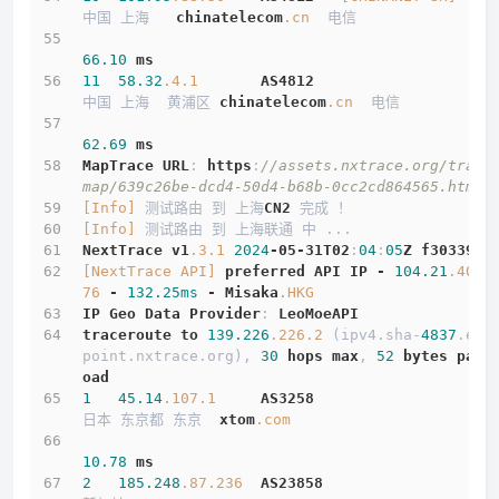
中国 上海   
chinatelecom
.cn
  电信
66.10
ms
11
58.32
.4
.1
AS4812
中国 上海  黄浦区 
chinatelecom
.cn
  电信
62.69
ms
MapTrace
URL
: 
https
:
//assets.nxtrace.org/trace
map/639c26be-dcd4-50d4-b68b-0cc2cd864565.html
[Info]
 测试路由 到 上海
CN2
 完成 ！
[Info]
 测试路由 到 上海联通 中 ...
NextTrace
v1
.3
.1
2024
-05-31T02
:
04
:
05
Z
f303397
[NextTrace API]
preferred
API
IP
-
104.21
.40
.1
76
-
132.25ms
-
Misaka
.HKG
IP
Geo
Data
Provider
: 
LeoMoeAPI
traceroute
to
139.226
.226
.2
 (ipv4.sha-
4837
.end
point.nxtrace.org), 
30
hops
max
, 
52
bytes
payl
oad
1
45.14
.107
.1
AS3258
日本 东京都 东京  
xtom
.com
10.78
ms
2
185.248
.87
.236
AS23858