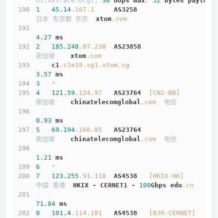
nt.nxtrace.org), 
30
hops
max
, 
52
bytes
payload
1
45.14
.107
.1
AS3258
日本 东京都 东京  
xtom
.com
4.27
ms
2
185.248
.87
.238
AS23858
新加坡    
xtom
.com
c1
.c1e19
.sg1
.xtom
.sg
3.57
ms
3
   *
4
121.59
.124
.97
AS23764
[CN2-BB]
新加坡    
chinatelecomglobal
.com
  电信
0.93
ms
5
69.194
.166
.85
AS23764
新加坡    
chinatelecomglobal
.com
  电信
1.21
ms
6
   *
介绍
7
123.255
.91
.118
AS4538
[HKIX-HK]
中国 香港  
HKIX
-
CERNET1
-
100
Gbps
edu
.cn
线路概况
71.84
ms
8
101.4
.114
.181
AS4538
[BJR-CERNET]
买(aff)