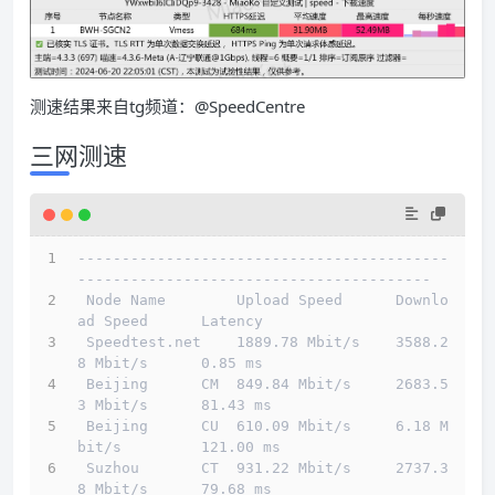
测速结果来自tg频道：@SpeedCentre
三网测速
------------------------------------------
----------------------------------------
 Node Name        Upload Speed      Downlo
ad Speed      Latency                         
 Speedtest.net    1889.78 Mbit/s    3588.2
8 Mbit/s      0.85 ms                         
 Beijing      CM  849.84 Mbit/s     2683.5
3 Mbit/s      81.43 ms                        
 Beijing      CU  610.09 Mbit/s     6.18 M
bit/s         121.00 ms                       
 Suzhou       CT  931.22 Mbit/s     2737.3
8 Mbit/s      79.68 ms                        