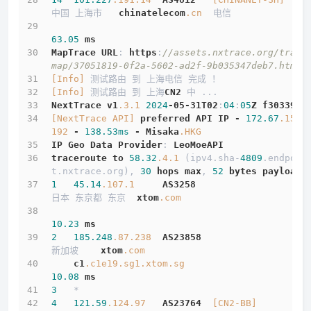
中国 上海市   
chinatelecom
.cn
  电信
63.05
ms
MapTrace
URL
: 
https
:
//assets.nxtrace.org/trace
map/37051819-0f2a-5602-ad2f-9b035347deb7.html
[Info]
 测试路由 到 上海电信 完成 ！
[Info]
 测试路由 到 上海
CN2
 中 ...
NextTrace
v1
.3
.1
2024
-05-31T02
:
04
:
05
Z
f303397
[NextTrace API]
preferred
API
IP
-
172.67
.155
.
192
-
138.53ms
-
Misaka
.HKG
IP
Geo
Data
Provider
: 
LeoMoeAPI
traceroute
to
58.32
.4
.1
 (ipv4.sha-
4809
.endpoin
t.nxtrace.org), 
30
hops
max
, 
52
bytes
payload
1
45.14
.107
.1
AS3258
日本 东京都 东京  
xtom
.com
10.23
ms
2
185.248
.87
.238
AS23858
新加坡    
xtom
.com
c1
.c1e19
.sg1
.xtom
.sg
10.08
ms
3
   *
4
121.59
.124
.97
AS23764
[CN2-BB]