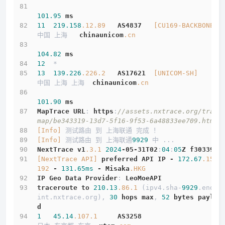
101.95
ms
11
219.158
.12
.89
AS4837
[CU169-BACKBONE]
中国 上海   
chinaunicom
.cn
104.82
ms
12
  *
13
139.226
.226
.2
AS17621
[UNICOM-SH]
中国 上海 上海  
chinaunicom
.cn
101.90
ms
MapTrace
URL
: 
https
:
//assets.nxtrace.org/trace
map/be343319-13d7-5f16-9f53-6a48833ee709.html
[Info]
 测试路由 到 上海联通 完成 ！
[Info]
 测试路由 到 上海联通
9929
 中 ...
NextTrace
v1
.3
.1
2024
-05-31T02
:
04
:
05
Z
f303397
[NextTrace API]
preferred
API
IP
-
172.67
.155
.
192
-
131.65ms
-
Misaka
.HKG
IP
Geo
Data
Provider
: 
LeoMoeAPI
traceroute
to
210.13
.86
.1
 (ipv4.sha-
9929
.endpo
int.nxtrace.org), 
30
hops
max
, 
52
bytes
payloa
d
1
45.14
.107
.1
AS3258