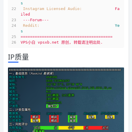
s
Instagram Licensed Audio:
Fa
iled
---Forum---
Reddit:
Ye
s
=======================================
VPS小白
vpsxb.net
原创,
转载请注明出处.
IP质量