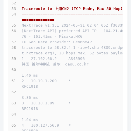
Traceroute to 上海CN2 (TCP Mode, Max 30 Hop)
==============================================
==============
NextTrace v1.3.1 2024-05-31T02:04:05Z f303397
[NextTrace API] preferred API IP - 104.21.40.1
76 - 161.41ms - Misaka.HKG
IP Geo Data Provider: LeoMoeAPI
traceroute to 58.32.4.1 (ipv4.sha-4809.endpoin
t.nxtrace.org), 30 hops max, 52 bytes payload
1   27.102.66.2     AS45996                   
韩国 首尔特别市 首尔  daou.co.kr 
1.46 ms
2   10.10.1.209     *                         
RFC1918          
3.86 ms
3   10.10.1.89      *                         
RFC1918          
1.04 ms
4   100.127.56.9    *                         
RFC6598          