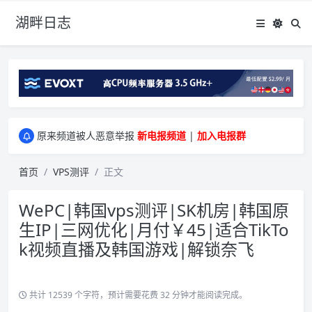
湖畔日志
greenwebpage|香港|日本|新加坡|美国等多地vps测评|移动直连|1Gbps带宽|年付€29
原来频道被人恶意举报
新电报频道
|
加入电报群
greenwebpage|香港|日本|新加坡|美国等多地vps测评|移动直连|1Gbps带宽|年付€29
原来频道被人恶意举报
新电报频道
|
加入电报群
首页
VPS测评
正文
WePC|韩国vps测评|SK机房|韩国原
生IP|三网优化|月付￥45|适合TikTo
k视频直播及韩国游戏|解锁奈飞
共计 12539 个字符，预计需要花费 32 分钟才能阅读完成。