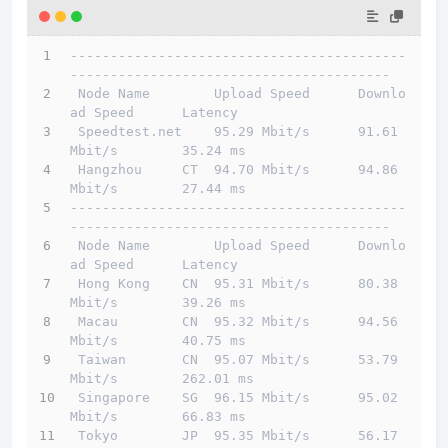
------------------------------------------
----------------------------------------
 Node Name        Upload Speed      Downlo
ad Speed      Latency                         
 Speedtest.net    95.29 Mbit/s      91.61 
Mbit/s        35.24 ms                        
 Hangzhou     CT  94.70 Mbit/s      94.86 
Mbit/s        27.44 ms                        
------------------------------------------
----------------------------------------
 Node Name        Upload Speed      Downlo
ad Speed      Latency                         
 Hong Kong    CN  95.31 Mbit/s      80.38 
Mbit/s        39.26 ms                        
 Macau        CN  95.32 Mbit/s      94.56 
Mbit/s        40.75 ms                        
 Taiwan       CN  95.07 Mbit/s      53.79 
Mbit/s        262.01 ms                       
 Singapore    SG  96.15 Mbit/s      95.02 
Mbit/s        66.83 ms                        
 Tokyo        JP  95.35 Mbit/s      56.17 