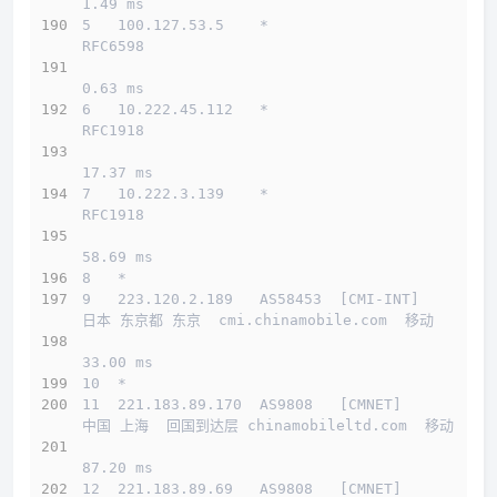
1.49 ms
5   100.127.53.5    *                         
RFC6598          
0.63 ms
6   10.222.45.112   *                         
RFC1918          
17.37 ms
7   10.222.3.139    *                         
RFC1918          
58.69 ms
8   *
9   223.120.2.189   AS58453  [CMI-INT]        
日本 东京都 东京  cmi.chinamobile.com  移动
33.00 ms
10  *
介绍
11  221.183.89.170  AS9808   [CMNET]          
中国 上海  回国到达层 chinamobileltd.com  移动
线路概况
87.20 ms
买
12  221.183.89.69   AS9808   [CMNET]          