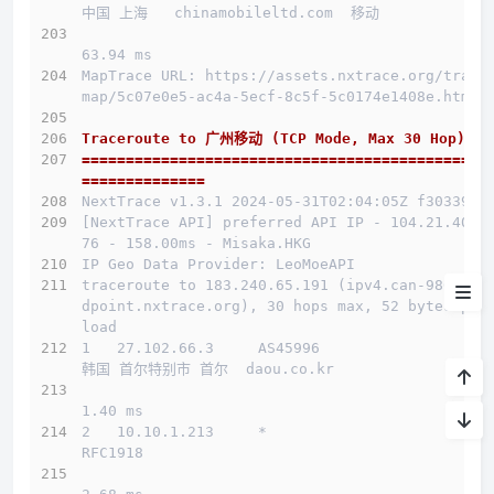
中国 上海   chinamobileltd.com  移动
测试IP Looking glass
63.94 ms
MapTrace URL: https://assets.nxtrace.org/trace
系统&流媒体
map/5c07e0e5-ac4a-5ecf-8c5f-5c0174e1408e.html
流媒体
Traceroute to 广州移动 (TCP Mode, Max 30 Hop)
==============================================
IP质量
==============
NextTrace v1.3.1 2024-05-31T02:04:05Z f303397
延迟
[NextTrace API] preferred API IP - 104.21.40.1
76 - 158.00ms - Misaka.HKG
测速
IP Geo Data Provider: LeoMoeAPI
traceroute to 183.240.65.191 (ipv4.can-9808.en
dpoint.nxtrace.org), 30 hops max, 52 bytes pay
路由
load
1   27.102.66.3     AS45996                   
小结
韩国 首尔特别市 首尔  daou.co.kr 
1.40 ms
2   10.10.1.213     *                         
RFC1918          