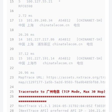
5   100.127.55.21   *                         
RFC6598          
2.72 ms
13  101.89.240.34   AS4812   [CHINANET-SH]    
中国 上海   chinatelecom.cn  电信
26.26 ms
14  101.227.217.86  AS4812   [CHINANET-SH]    
中国 上海  浦东新区 chinatelecom.cn  电信
37.12 ms
15  101.227.191.14  AS4812   [CHINANET-SH]    
中国 上海市   chinatelecom.cn  电信
26.96 ms
MapTrace URL: https://assets.nxtrace.org/trace
map/c1297177-1a5b-5a2d-9503-f6a9b485bf68.html
Traceroute to 广州电信 (TCP Mode, Max 30 Hop)
==============================================
==============
NextTrace v1.3.1 2024-05-31T02:04:05Z f303397
[NextTrace API] preferred API IP - 104.21.40.1