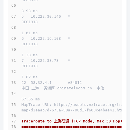
3.93 ms
5   10.222.30.146   *                         
RFC1918          
1.61 ms
6   10.222.16.108   *                         
RFC1918          
1.38 ms
7   10.222.38.73    *                         
RFC1918          
1.62 ms
22  58.32.4.1       AS4812                    
中国 上海  黄浦区 chinatelecom.cn  电信
67.65 ms
MapTrace URL: https://assets.nxtrace.org/trace
map/d3eaab7d-673a-58a7-98d1-f603ce4bae41.html
Traceroute to 上海联通 (TCP Mode, Max 30 Hop)
==============================================