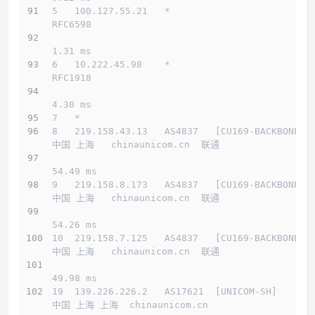
5   100.127.55.21   *                         
RFC6598          
1.31 ms
6   10.222.45.98    *                         
RFC1918          
4.30 ms
7   *
8   219.158.43.13   AS4837   [CU169-BACKBONE] 
中国 上海   chinaunicom.cn  联通
54.49 ms
9   219.158.8.173   AS4837   [CU169-BACKBONE] 
中国 上海   chinaunicom.cn  联通
54.26 ms
10  219.158.7.125   AS4837   [CU169-BACKBONE] 
中国 上海   chinaunicom.cn  联通
49.98 ms
19  139.226.226.2   AS17621  [UNICOM-SH]      
中国 上海 上海  chinaunicom.cn 