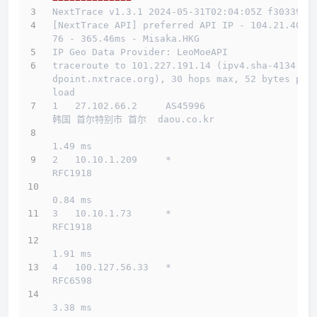
NextTrace v1.3.1 2024-05-31T02:04:05Z f303397
[NextTrace API] preferred API IP - 104.21.40.1
76 - 365.46ms - Misaka.HKG
IP Geo Data Provider: LeoMoeAPI
traceroute to 101.227.191.14 (ipv4.sha-4134.en
dpoint.nxtrace.org), 30 hops max, 52 bytes pay
load
1   27.102.66.2     AS45996                   
韩国 首尔特别市 首尔  daou.co.kr 
1.49 ms
2   10.10.1.209     *                         
RFC1918          
0.84 ms
3   10.10.1.73      *                         
RFC1918          
1.91 ms
4   100.127.56.33   *                         
RFC6598          
3.38 ms