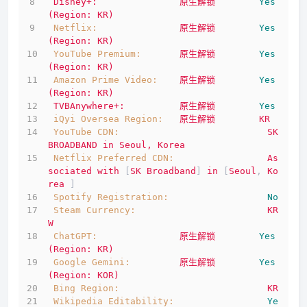
Disney+:
原生解锁
Yes
(Region:
KR)
Netflix:
原生解锁
Yes
(Region:
KR)
YouTube Premium:
原生解锁
Yes
(Region:
KR)
Amazon Prime Video:
原生解锁
Yes
(Region:
KR)
TVBAnywhere+:
原生解锁
Yes
iQyi Oversea Region:
原生解锁
KR
YouTube CDN:
SK
BROADBAND
in
Seoul,
Korea
Netflix Preferred CDN:
As
sociated
with
 [
SK
Broadband
] 
in
 [
Seoul
, 
Ko
rea
 ]
Spotify Registration:
No
Steam Currency:
KR
W
ChatGPT:
原生解锁
Yes
(Region:
KR)
Google Gemini:
原生解锁
Yes
(Region:
KOR)
Bing Region:
KR
Wikipedia Editability:
Ye