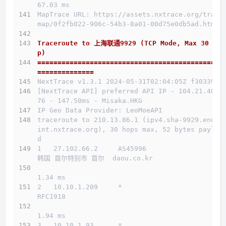
67.03 ms
MapTrace URL: https://assets.nxtrace.org/trace
map/0f2fb022-906c-54b3-8a01-00d75e0db5ad.html
Traceroute to 上海联通9929 (TCP Mode, Max 30 Ho
p)
==============================================
==============
NextTrace v1.3.1 2024-05-31T02:04:05Z f303397
[NextTrace API] preferred API IP - 104.21.40.1
76 - 147.50ms - Misaka.HKG
IP Geo Data Provider: LeoMoeAPI
traceroute to 210.13.86.1 (ipv4.sha-9929.endpo
int.nxtrace.org), 30 hops max, 52 bytes payloa
d
1   27.102.66.2     AS45996                   
韩国 首尔特别市 首尔  daou.co.kr 
1.34 ms
2   10.10.1.209     *                         
RFC1918          
1.94 ms
3   10.10.1.93      *                         