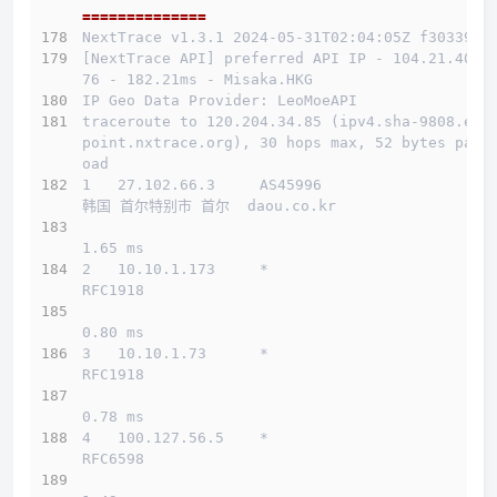
==============
NextTrace v1.3.1 2024-05-31T02:04:05Z f303397
[NextTrace API] preferred API IP - 104.21.40.1
76 - 182.21ms - Misaka.HKG
IP Geo Data Provider: LeoMoeAPI
traceroute to 120.204.34.85 (ipv4.sha-9808.end
point.nxtrace.org), 30 hops max, 52 bytes payl
oad
1   27.102.66.3     AS45996                   
韩国 首尔特别市 首尔  daou.co.kr 
1.65 ms
2   10.10.1.173     *                         
RFC1918          
0.80 ms
3   10.10.1.73      *                         
RFC1918          
0.78 ms
4   100.127.56.5    *                         
RFC6598          