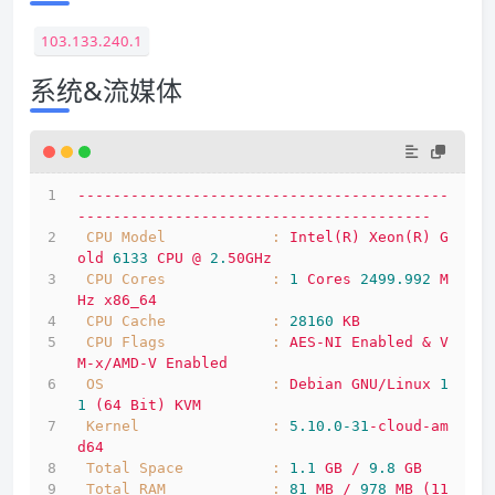
103.133.240.1
系统&流媒体
------------------------------------------
----------------------------------------
CPU Model            :
Intel(R)
Xeon(R)
G
old
6133 
CPU
@
2.
50GHz
CPU Cores            :
1
Cores
2499.992 
M
Hz
x86_64
CPU Cache            :
28160
KB
CPU Flags            :
AES-NI
Enabled
&
V
M-x/AMD-V
Enabled
OS                   :
Debian
GNU/Linux
1
1
(64
Bit)
KVM
Kernel               :
5.10
.0
-31
-cloud-am
d64
Total Space          :
1.1
GB
/
9.8
GB
Total RAM            :
81
MB
/
978
MB
(11