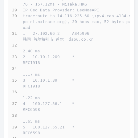
76 - 157.12ms - Misaka.HKG
IP Geo Data Provider: LeoMoeAPI
traceroute to 14.116.225.60 (ipv4.can-4134.end
point.nxtrace.org), 30 hops max, 52 bytes payl
oad
1   27.102.66.2     AS45996                   
韩国 首尔特别市 首尔  daou.co.kr 
2.40 ms
2   10.10.1.209     *                         
RFC1918          
1.17 ms
3   10.10.1.89      *                         
RFC1918          
1.22 ms
4   100.127.56.1    *                         
RFC6598          
1.65 ms
5   100.127.55.21   *                         
RFC6598          