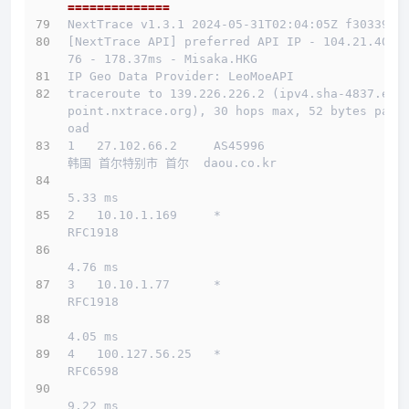
==============
NextTrace v1.3.1 2024-05-31T02:04:05Z f303397
[NextTrace API] preferred API IP - 104.21.40.1
76 - 178.37ms - Misaka.HKG
IP Geo Data Provider: LeoMoeAPI
traceroute to 139.226.226.2 (ipv4.sha-4837.end
point.nxtrace.org), 30 hops max, 52 bytes payl
oad
1   27.102.66.2     AS45996                   
韩国 首尔特别市 首尔  daou.co.kr 
5.33 ms
2   10.10.1.169     *                         
RFC1918          
4.76 ms
3   10.10.1.77      *                         
RFC1918          
4.05 ms
4   100.127.56.25   *                         
RFC6598          
9.22 ms