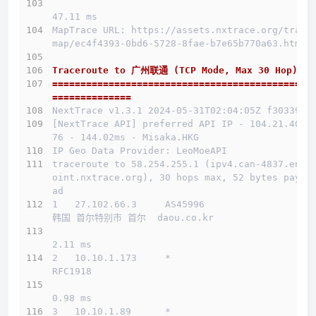
47.11 ms
MapTrace URL: https://assets.nxtrace.org/trace
map/ec4f4393-0bd6-5728-8fae-b7e65b770a63.html
Traceroute to 广州联通 (TCP Mode, Max 30 Hop)
==============================================
==============
NextTrace v1.3.1 2024-05-31T02:04:05Z f303397
[NextTrace API] preferred API IP - 104.21.40.1
76 - 144.02ms - Misaka.HKG
IP Geo Data Provider: LeoMoeAPI
traceroute to 58.254.255.1 (ipv4.can-4837.endp
oint.nxtrace.org), 30 hops max, 52 bytes paylo
ad
1   27.102.66.3     AS45996                   
韩国 首尔特别市 首尔  daou.co.kr 
2.11 ms
2   10.10.1.173     *                         
RFC1918          
0.98 ms
3   10.10.1.89      *                         