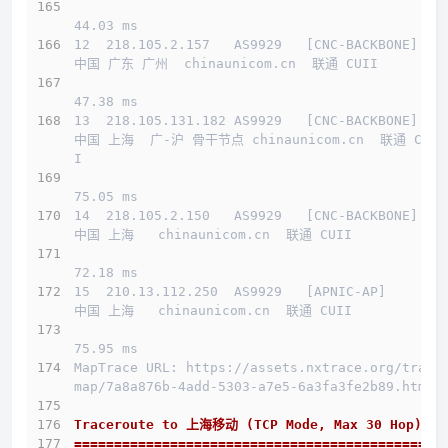
44.03 ms
12  218.105.2.157   AS9929   [CNC-BACKBONE]   
中国 广东 广州  chinaunicom.cn  联通 CUII
47.38 ms
13  218.105.131.182 AS9929   [CNC-BACKBONE]   
中国 上海  广-沪 骨干节点 chinaunicom.cn  联通 CUI
I
75.05 ms
14  218.105.2.150   AS9929   [CNC-BACKBONE]   
中国 上海   chinaunicom.cn  联通 CUII
72.18 ms
15  210.13.112.250  AS9929   [APNIC-AP]       
中国 上海   chinaunicom.cn  联通 CUII
75.95 ms
MapTrace URL: https://assets.nxtrace.org/trace
map/7a8a876b-4add-5303-a7e5-6a3fa3fe2b89.html
Traceroute to 上海移动 (TCP Mode, Max 30 Hop)
==============================================