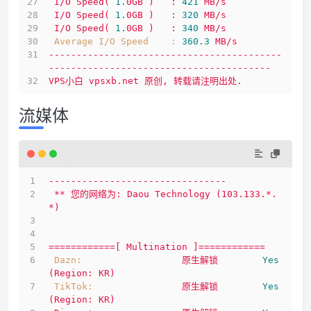
I/O
Speed(
1.
0GB
)
:
421
MB/s
I/O
Speed(
1.
0GB
)
:
320
MB/s
I/O
Speed(
1.
0GB
)
:
340
MB/s
Average I/O Speed    :
360.3
MB/s
------------------------------------------
----------------------------------------
VPS小白
vpsxb.net
原创,
转载请注明出处.
流媒体
--------------------------------
**
您的网络为:
Daou
Technology
(103.133.*.
*)
============[
Multination
]============
Dazn:
原生解锁
Yes
(Region:
KR)
TikTok:
原生解锁
Yes
(Region:
KR)