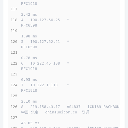
RFC1918          
2.42 ms
4   100.127.56.25   *                         
RFC6598          
1.98 ms
5   100.127.52.21   *                         
RFC6598          
0.78 ms
6   10.222.45.108   *                         
RFC1918          
0.95 ms
7   10.222.1.113    *                         
RFC1918          
2.10 ms
8   219.158.43.17   AS4837   [CU169-BACKBONE] 
中国 北京   chinaunicom.cn  联通
45.05 ms