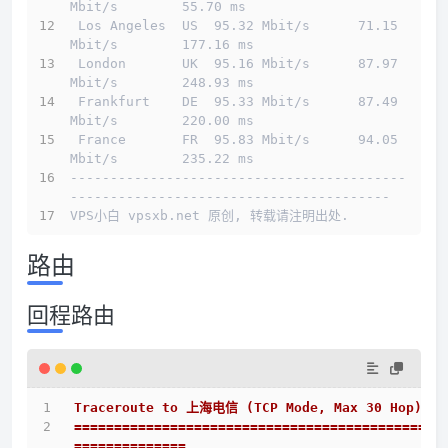
Mbit/s        55.70 ms                        
 Los Angeles  US  95.32 Mbit/s      71.15 
Mbit/s        177.16 ms                       
 London       UK  95.16 Mbit/s      87.97 
Mbit/s        248.93 ms                       
 Frankfurt    DE  95.33 Mbit/s      87.49 
Mbit/s        220.00 ms                       
 France       FR  95.83 Mbit/s      94.05 
Mbit/s        235.22 ms                       
------------------------------------------
----------------------------------------
VPS小白 vpsxb.net 原创, 转载请注明出处.
路由
回程路由
Traceroute to 上海电信 (TCP Mode, Max 30 Hop)
==============================================
==============