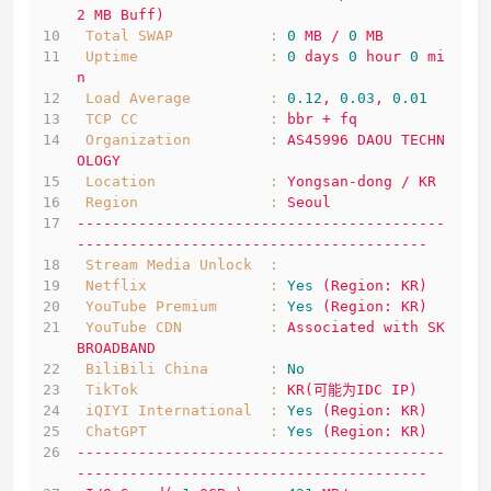
2
MB
Buff)
Total SWAP           :
0
MB
/
0
MB
Uptime               :
0
days
0
hour
0
mi
n
Load Average         :
0.12
,
0.03
,
0.01
TCP CC               :
bbr
+
fq
Organization         :
AS45996
DAOU
TECHN
OLOGY
Location             :
Yongsan-dong
/
KR
Region               :
Seoul
------------------------------------------
----------------------------------------
Stream Media Unlock  :
Netflix              :
Yes
(Region:
KR)
YouTube Premium      :
Yes
(Region:
KR)
YouTube CDN          :
Associated
with
SK
BROADBAND
BiliBili China       :
No
TikTok               :
KR(可能为IDC
IP)
iQIYI International  :
Yes
(Region:
KR)
ChatGPT              :
Yes
(Region:
KR)
------------------------------------------
----------------------------------------