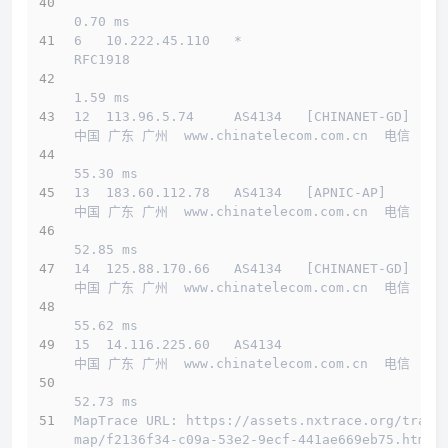
0.70 ms
6   10.222.45.110   *                         
RFC1918          
1.59 ms
12  113.96.5.74     AS4134   [CHINANET-GD]    
中国 广东 广州  www.chinatelecom.com.cn  电信
55.30 ms
13  183.60.112.78   AS4134   [APNIC-AP]       
中国 广东 广州  www.chinatelecom.com.cn  电信
52.85 ms
14  125.88.170.66   AS4134   [CHINANET-GD]    
中国 广东 广州  www.chinatelecom.com.cn  电信
55.62 ms
15  14.116.225.60   AS4134                    
中国 广东 广州  www.chinatelecom.com.cn  电信
52.73 ms
MapTrace URL: https://assets.nxtrace.org/trace
map/f2136f34-c09a-53e2-9ecf-441ae669eb75.html