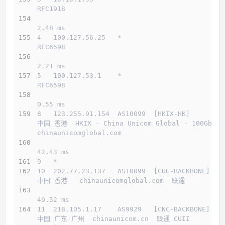
RFC1918          
2.48 ms
4   100.127.56.25   *                         
RFC6598          
2.21 ms
5   100.127.53.1    *                         
RFC6598          
0.55 ms
8   123.255.91.154  AS10099  [HKIX-HK]        
中国 香港  HKIX - China Unicom Global - 100Gbps 
chinaunicomglobal.com 
42.43 ms
9   *
10  202.77.23.137   AS10099  [CUG-BACKBONE]   
中国 香港   chinaunicomglobal.com  联通
49.52 ms
11  218.105.1.17    AS9929   [CNC-BACKBONE]   
中国 广东 广州  chinaunicom.cn  联通 CUII