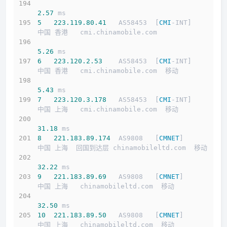
2.57
 ms
5
223.119
.80
.41
   AS58453  [
CMI
-INT]        
中国 香港   cmi.chinamobile.com 
5.26
 ms
6
223.120
.2
.53
    AS58453  [
CMI
-INT]        
中国 香港   cmi.chinamobile.com  移动
5.43
 ms
7
223.120
.3
.178
   AS58453  [
CMI
-INT]        
中国 上海   cmi.chinamobile.com  移动
31.18
 ms
8
221.183
.89
.174
  AS9808   [
CMNET
]          
中国 上海  回国到达层 chinamobileltd.com  移动
32.22
 ms
9
221.183
.89
.69
   AS9808   [
CMNET
]          
中国 上海   chinamobileltd.com  移动
32.50
 ms
10
221.183
.89
.50
   AS9808   [
CMNET
]          
中国 上海   chinamobileltd.com  移动