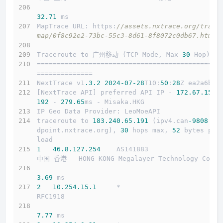
32.71
 ms
MapTrace URL: https:
//assets.nxtrace.org/trace
map/0f8c92e2-73bc-55c3-8d61-8f8072c0db67.html
Traceroute to 广州移动 (TCP Mode, Max 
30
 Hop)
==============================================
==============
NextTrace v1
.3
.2
2024
-07
-28
T10:
50
:
28
Z ea2a6b5
[NextTrace API] preferred API IP - 
172.67
.155
.
192
 - 
279.65
ms - Misaka.HKG
IP Geo Data Provider: LeoMoeAPI
traceroute to 
183.240
.65
.191
 (ipv4.can
-9808.
en
dpoint.nxtrace.org), 
30
 hops max, 
52
 bytes pay
load
1
46.8
.127
.254
    AS141883                  
中国 香港   HONG KONG Megalayer Technology Co
3.69
 ms
2
10.254
.15
.1
     *                         
RFC1918          
7.77
 ms