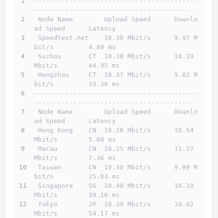
------------------------------------------
----------------------------------------
 Node Name        Upload Speed      Downlo
ad Speed      Latency                         
 Speedtest.net    10.30 Mbit/s      9.97 M
bit/s         4.89 ms                         
 Suzhou       CT  10.38 Mbit/s      10.19 
Mbit/s        44.95 ms                        
 Hangzhou     CT  10.37 Mbit/s      9.82 M
bit/s         33.36 ms                        
------------------------------------------
----------------------------------------
 Node Name        Upload Speed      Downlo
ad Speed      Latency                         
 Hong Kong    CN  10.28 Mbit/s      10.54 
Mbit/s        5.60 ms                         
 Macau        CN  10.25 Mbit/s      11.37 
Mbit/s        7.36 ms                         
 Taiwan       CN  10.30 Mbit/s      9.99 M
bit/s         25.83 ms                        
 Singapore    SG  10.40 Mbit/s      10.10 
Mbit/s        39.16 ms                        
 Tokyo        JP  10.39 Mbit/s      10.02 
Mbit/s        54.17 ms                        