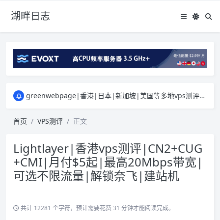
湖畔日志
greenwebpage|香港|日本|新加坡|美国等多地vps测评|移动直连|1Gbps带宽|年付€29
原来频道被人恶意举报
新电报频道
|
加入电报群
greenwebpage|香港|日本|新加坡|美国等多地vps测评|移动直连|1Gbps带宽|年付€29
原来频道被人恶意举报
新电报频道
|
加入电报群
首页
VPS测评
正文
Lightlayer|香港vps测评|CN2+CUG
+CMI|月付$5起|最高20Mbps带宽|
可选不限流量|解锁奈飞|建站机
共计 12281 个字符，预计需要花费 31 分钟才能阅读完成。