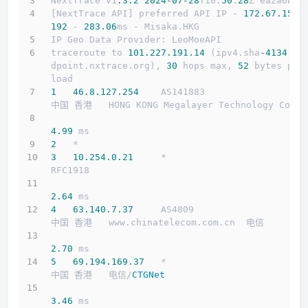
NextTrace v1
.3
.2
2024
-07
-28
T10:
50
:
28
Z ea2a6b5
[NextTrace API] preferred API IP - 
172.67
.155
.
192
 - 
283.06
ms - Misaka.HKG
IP Geo Data Provider: LeoMoeAPI
traceroute to 
101.227
.191
.14
 (ipv4.sha
-4134.
en
dpoint.nxtrace.org), 
30
 hops max, 
52
 bytes pay
load
1
46.8
.127
.254
    AS141883                  
中国 香港   HONG KONG Megalayer Technology Co
4.99
 ms
2
   *
3
10.254
.0
.21
     *                         
RFC1918          
2.64
 ms
4
63.140
.7
.37
     AS4809                    
中国 香港   www.chinatelecom.com.cn  电信
2.70
 ms
5
69.194
.169
.37
   *                         
中国 香港   电信/
CTGNet
3.46
 ms