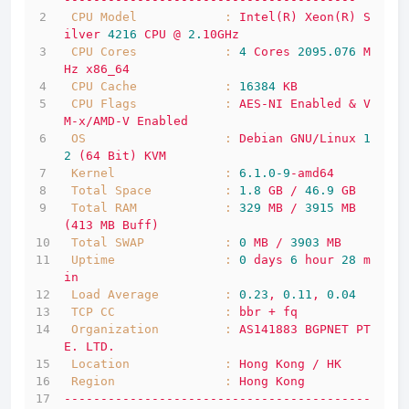
CPU Model            :
Intel(R)
Xeon(R)
S
ilver
4216 
CPU
@
2.
10GHz
CPU Cores            :
4
Cores
2095.076 
M
Hz
x86_64
CPU Cache            :
16384
KB
CPU Flags            :
AES-NI
Enabled
&
V
M-x/AMD-V
Enabled
OS                   :
Debian
GNU/Linux
1
2
(64
Bit)
KVM
Kernel               :
6.1
.0
-9
-amd64
Total Space          :
1.8
GB
/
46.9
GB
Total RAM            :
329
MB
/
3915 
MB
(413
MB
Buff)
Total SWAP           :
0
MB
/
3903 
MB
Uptime               :
0
days
6
hour
28
m
in
Load Average         :
0.23
,
0.11
,
0.04
TCP CC               :
bbr
+
fq
Organization         :
AS141883
BGPNET
PT
E.
LTD.
Location             :
Hong
Kong
/
HK
Region               :
Hong
Kong
------------------------------------------