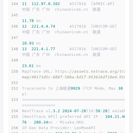
11
112.97
.0
.102
    AS17816  [APNIC-AP]       
中国 广东 广州  chinaunicom.cn  联通
11.78
 ms
12
221.4
.4
.74
      AS17816  [UNICOM-GD]      
中国 广东 广州  chinaunicom.cn  联通
10.93
 ms
13
221.4
.1
.77
      AS17816  [UNICOM-GD]      
中国 广东 广州  chinaunicom.cn  联通
23.61
 ms
MapTrace URL: https:
//assets.nxtrace.org/trace
map/40173d5c-688f-58ba-bd1f-953616df18e4.html
Traceroute to 上海联通
9929
 (TCP Mode, Max 
30
 Ho
p)
==============================================
==============
NextTrace v1
.3
.2
2024
-07
-28
T10:
50
:
28
Z ea2a6b5
[NextTrace API] preferred API IP - 
104.21
.40
.1
76
 - 
280.34
ms - Misaka.HKG
IP Geo Data Provider: LeoMoeAPI