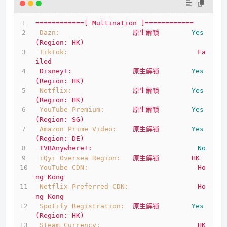
============[
Multination
]============
Dazn:
原生解锁
Yes
(Region:
HK)
TikTok:
Fa
iled
Disney+:
原生解锁
Yes
(Region:
HK)
Netflix:
原生解锁
Yes
(Region:
HK)
YouTube Premium:
原生解锁
Yes
(Region:
SG)
Amazon Prime Video:
原生解锁
Yes
(Region:
DE)
TVBAnywhere+:
No
iQyi Oversea Region:
原生解锁
HK
YouTube CDN:
Ho
ng
Kong
Netflix Preferred CDN:
Ho
ng
Kong
Spotify Registration:
原生解锁
Yes
(Region:
HK)
Steam Currency:
HK