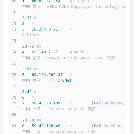
1
46.8
.127
.254
    AS141883                  
中国 香港   HONG KONG Megalayer Technology Co
3.39
 ms
2
   *
3
10.254
.0
.21
     *                         
RFC1918          
30.75
 ms
4
63.140
.7
.37
     AS4809                    
中国 香港   www.chinatelecom.com.cn  电信
2.96
 ms
5
69.194
.169
.37
   *                         
中国 香港   电信/
CTGNet
3.49
 ms
6
   *
7
59.43
.39
.189
    *        [
CN2
-BackBone]   
中国 上海   chinatelecom.cn  电信
28.60
 ms
8
59.43
.138
.49
    *        [
CN2
-BackBone]   
中国 上海   chinatelecom.cn  电信