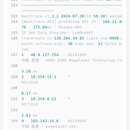
==============================================
==============
NextTrace v1
.3
.2
2024
-07
-28
T10:
50
:
28
Z ea2a6b5
[NextTrace API] preferred API IP - 
104.21
.40
.1
76
 - 
275.69
ms - Misaka.HKG
IP Geo Data Provider: LeoMoeAPI
traceroute to 
120.204
.34
.85
 (ipv4.sha
-9808.
end
point.nxtrace.org), 
30
 hops max, 
52
 bytes payl
oad
1
46.8
.127
.254
    AS141883                  
中国 香港   HONG KONG Megalayer Technology Co
3.20
 ms
2
10.254
.15
.1
     *                         
RFC1918          
8.17
 ms
3
10.254
.0
.21
     *                         
RFC1918          
2.61
 ms
4
103.143
.14
.6
    AS139646                  
中国 香港   megalayer.net 