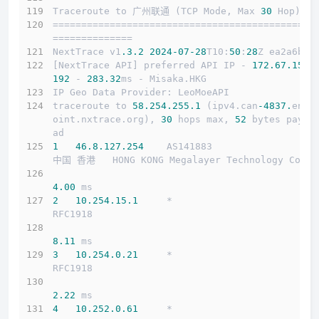
Traceroute to 广州联通 (TCP Mode, Max 
30
 Hop)
==============================================
==============
NextTrace v1
.3
.2
2024
-07
-28
T10:
50
:
28
Z ea2a6b5
[NextTrace API] preferred API IP - 
172.67
.155
.
192
 - 
283.32
ms - Misaka.HKG
IP Geo Data Provider: LeoMoeAPI
traceroute to 
58.254
.255
.1
 (ipv4.can
-4837.
endp
oint.nxtrace.org), 
30
 hops max, 
52
 bytes paylo
ad
1
46.8
.127
.254
    AS141883                  
中国 香港   HONG KONG Megalayer Technology Co
4.00
 ms
2
10.254
.15
.1
     *                         
RFC1918          
8.11
 ms
3
10.254
.0
.21
     *                         
RFC1918          
2.22
 ms
4
10.252
.0
.61
     *                         