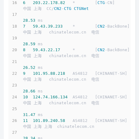
6
203.22
.178
.82
   *        [
CTG
-CN]         
中国 上海  CC/
CN2
-
CTG
CTGNet
28.53
 ms
7
59.43
.39
.233
    *        [
CN2
-BackBone]   
中国 上海   chinatelecom.cn  电信
28.59
 ms
8
59.43
.22
.17
     *        [
CN2
-BackBone]   
中国 上海   chinatelecom.cn  电信
26.52
 ms
9
101.95
.88
.218
   AS4812   [CHINANET-SH]    
中国 上海   chinatelecom.cn  电信
28.66
 ms
10
124.74
.166
.134
  AS4812   [CHINANET-SH]    
中国 上海   chinatelecom.cn  电信
31.47
 ms
11
101.89
.240
.58
   AS4812   [CHINANET-SH]    
中国 上海 上海  chinatelecom.cn 
28.34
 ms