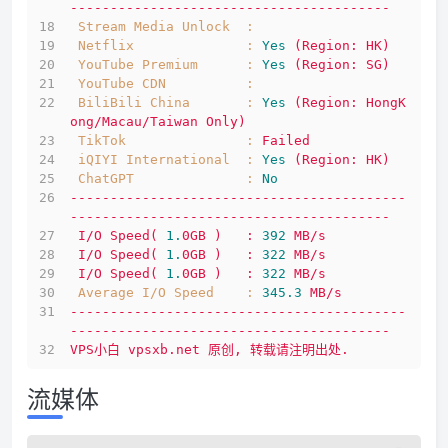
----------------------------------------
Stream Media Unlock  :
Netflix              :
Yes
(Region:
HK)
YouTube Premium      :
Yes
(Region:
SG)
YouTube CDN          :
BiliBili China       :
Yes
(Region:
HongK
ong/Macau/Taiwan
Only)
TikTok               :
Failed
iQIYI International  :
Yes
(Region:
HK)
ChatGPT              :
No
------------------------------------------
----------------------------------------
I/O
Speed(
1.
0GB
)
:
392
MB/s
I/O
Speed(
1.
0GB
)
:
322
MB/s
I/O
Speed(
1.
0GB
)
:
322
MB/s
Average I/O Speed    :
345.3
MB/s
------------------------------------------
----------------------------------------
VPS小白
vpsxb.net
原创,
转载请注明出处.
流媒体