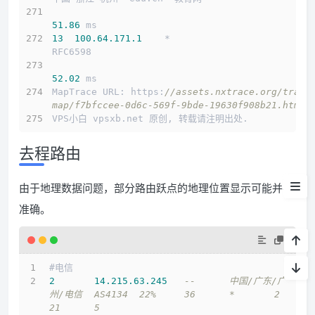
测试IP Looking glass
51.86
 ms
13
100.64
.171
.1
    *                         
RFC6598          
系统&流媒体
52.02
 ms
流媒体
MapTrace URL: https:
//assets.nxtrace.org/trace
map/f7bfccee-0d6c-569f-9bde-19630f908b21.html
IP质量
VPS小白 vpsxb.net 原创, 转载请注明出处.
延迟
去程路由
测速
由于地理数据问题，部分路由跃点的地理位置显示可能并不
路由
准确。
小结
#电信
2
14.215
.63
.245
--	中国/广东/广
州/电信	AS4134	22%	36	*	2	
21	5