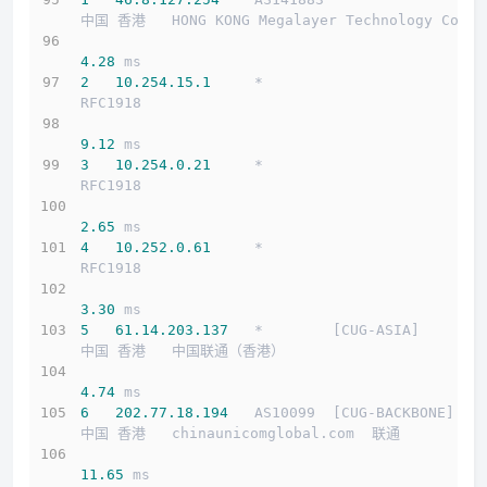
中国 香港   HONG KONG Megalayer Technology Co
4.28
 ms
2
10.254
.15
.1
     *                         
RFC1918          
9.12
 ms
3
10.254
.0
.21
     *                         
RFC1918          
2.65
 ms
4
10.252
.0
.61
     *                         
RFC1918          
3.30
 ms
5
61.14
.203
.137
   *        [CUG-ASIA]       
中国 香港   中国联通（香港）
4.74
 ms
6
202.77
.18
.194
   AS10099  [CUG-BACKBONE]   
中国 香港   chinaunicomglobal.com  联通
11.65
 ms