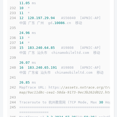
11.05
 ms
10
  *
11
  *
12
120.197
.29
.94
   AS56040  [APNIC-AP]       
中国 广东 广州  gd
.10086
.cn  移动
24.96
 ms
13
  *
14
  *
15
183.240
.64
.85
   AS9808   [APNIC-AP]       
中国 广东 汕头市  chinamobileltd.com  移动
26.07
 ms
16
183.240
.65
.191
  AS9808   [APNIC-AP]       
中国 广东省 汕头市  chinamobileltd.com  移动
26.85
 ms
MapTrace URL: https:
//assets.nxtrace.org/trace
map/9ac11d8c-cea1-58da-9173-9ec3b262d022.html
Traceroute to 杭州教育网 (TCP Mode, Max 
30
 Hop)
==============================================
==============