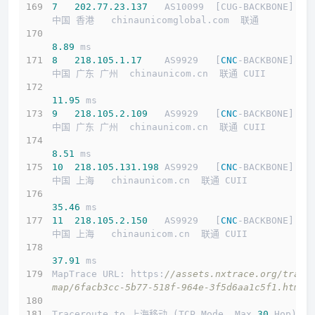
7
202.77
.23
.137
   AS10099  [CUG-BACKBONE]   
中国 香港   chinaunicomglobal.com  联通
8.89
 ms
8
218.105
.1
.17
    AS9929   [
CNC
-BACKBONE]   
中国 广东 广州  chinaunicom.cn  联通 CUII
11.95
 ms
9
218.105
.2
.109
   AS9929   [
CNC
-BACKBONE]   
中国 广东 广州  chinaunicom.cn  联通 CUII
8.51
 ms
10
218.105
.131
.198
 AS9929   [
CNC
-BACKBONE]   
中国 上海   chinaunicom.cn  联通 CUII
35.46
 ms
11
218.105
.2
.150
   AS9929   [
CNC
-BACKBONE]   
中国 上海   chinaunicom.cn  联通 CUII
37.91
 ms
MapTrace URL: https:
//assets.nxtrace.org/trace
map/6facb3cc-5b77-518f-964e-3f5d6aa1c5f1.html
Traceroute to 上海移动 (TCP Mode, Max 
30
 Hop)