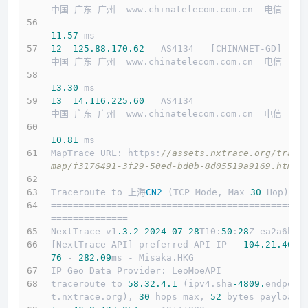
中国 广东 广州  www.chinatelecom.com.cn  电信
11.57
 ms
12
125.88
.170
.62
   AS4134   [CHINANET-GD]    
中国 广东 广州  www.chinatelecom.com.cn  电信
13.30
 ms
13
14.116
.225
.60
   AS4134                    
中国 广东 广州  www.chinatelecom.com.cn  电信
10.81
 ms
MapTrace URL: https:
//assets.nxtrace.org/trace
map/f3176491-3f29-50ed-bd0b-8d05519a9169.html
Traceroute to 上海
CN2
 (TCP Mode, Max 
30
 Hop)
==============================================
==============
NextTrace v1
.3
.2
2024
-07
-28
T10:
50
:
28
Z ea2a6b5
[NextTrace API] preferred API IP - 
104.21
.40
.1
76
 - 
282.09
ms - Misaka.HKG
IP Geo Data Provider: LeoMoeAPI
traceroute to 
58.32
.4
.1
 (ipv4.sha
-4809.
endpoin
t.nxtrace.org), 
30
 hops max, 
52
 bytes payload