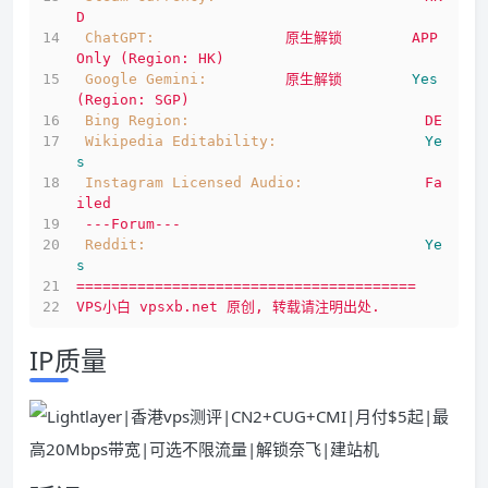
D
ChatGPT:
原生解锁
APP
Only
(Region:
HK)
Google Gemini:
原生解锁
Yes
(Region:
SGP)
Bing Region:
DE
Wikipedia Editability:
Ye
s
Instagram Licensed Audio:
Fa
iled
---Forum---
Reddit:
Ye
s
=======================================
VPS小白
vpsxb.net
原创,
转载请注明出处.
IP质量