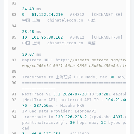
34.49
 ms
9
61.152
.24
.210
   AS4812   [CHINANET-SH]    
中国 上海   chinatelecom.cn  电信
28.48
 ms
10
101.95
.89
.162
   AS4812   [CHINANET-SH]    
中国 上海   chinatelecom.cn  电信
30.07
 ms
MapTrace URL: https:
//assets.nxtrace.org/trace
map/ce266c14-00f1-56cb-9896-e8d6bc456e8d.html
Traceroute to 上海联通 (TCP Mode, Max 
30
 Hop)
==============================================
==============
NextTrace v1
.3
.2
2024
-07
-28
T10:
50
:
28
Z ea2a6b5
[NextTrace API] preferred API IP - 
104.21
.40
.1
76
 - 
287.56
ms - Misaka.HKG
IP Geo Data Provider: LeoMoeAPI
traceroute to 
139.226
.226
.2
 (ipv4.sha
-4837.
end
point.nxtrace.org), 
30
 hops max, 
52
 bytes payl
oad
1
46.8
.127
.254
    AS141883                  