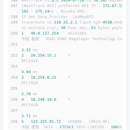
NextTrace v1
.3
.2
2024
-07
-28
T10:
50
:
28
Z ea2a6b5
[NextTrace API] preferred API IP - 
172.67
.155
.
192
 - 
275.14
ms - Misaka.HKG
IP Geo Data Provider: LeoMoeAPI
traceroute to 
210.32
.2
.1
 (ipv4.hgh
-4538.
endpoi
nt.nxtrace.org), 
30
 hops max, 
52
 bytes payload
1
46.8
.127
.254
    AS141883                  
中国 香港   HONG KONG Megalayer Technology Co
3.32
 ms
2
10.254
.15
.1
     *                         
RFC1918          
4.94
 ms
3
10.254
.0
.21
     *                         
RFC1918          
2.70
 ms
4
10.248
.10
.6
     *                         
RFC1918          
3.71
 ms
5
123.255
.91
.72
   AS9886   [HKIX-HK]        
中国 香港  HKIX - 
CTCSCI
 TECH LIMITED - 
100
Gbps 