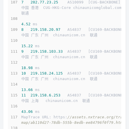
7
202.77
.23
.25
    AS10099  [CUG-BACKBONE]   
中国 香港  CUG-HKG-Core chinaunicomglobal.com  
联通
4.52
 ms
8
219.158
.20
.97
   AS4837   [CU169-BACKBONE] 
中国 广东 广州  chinaunicom.cn  联通
15.22
 ms
9
219.158
.103
.33
  AS4837   [CU169-BACKBONE] 
中国 广东 广州  chinaunicom.cn  联通
18.98
 ms
10
219.158
.24
.125
  AS4837   [CU169-BACKBONE] 
中国 广东 广州  chinaunicom.cn  联通
13.66
 ms
11
219.158
.6
.253
   AS4837   [CU169-BACKBONE] 
中国 上海   chinaunicom.cn  联通
43.06
 ms
MapTrace URL: https:
//assets.nxtrace.org/trace
map/ab110d27-78db-555b-8edb-ee84796f0f79.html