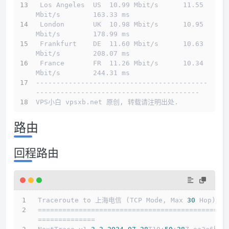
 Los Angeles  US  10.99 Mbit/s      11.55 
Mbit/s        163.33 ms                       
 London       UK  10.98 Mbit/s      10.95 
Mbit/s        178.99 ms                       
 Frankfurt    DE  11.60 Mbit/s      10.63 
Mbit/s        208.07 ms                       
 France       FR  11.26 Mbit/s      10.34 
Mbit/s        244.31 ms                       
------------------------------------------
----------------------------------------
VPS小白 vpsxb.net 原创, 转载请注明出处.
路由
回程路由
Traceroute to 上海电信 (TCP Mode, Max 
30
 Hop)
==============================================
==============