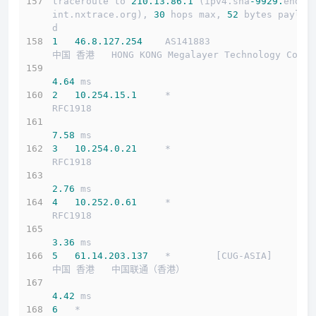
traceroute to 
210.13
.86
.1
 (ipv4.sha
-9929.
endpo
int.nxtrace.org), 
30
 hops max, 
52
 bytes payloa
d
1
46.8
.127
.254
    AS141883                  
中国 香港   HONG KONG Megalayer Technology Co
4.64
 ms
2
10.254
.15
.1
     *                         
RFC1918          
7.58
 ms
3
10.254
.0
.21
     *                         
RFC1918          
2.76
 ms
4
10.252
.0
.61
     *                         
RFC1918          
3.36
 ms
5
61.14
.203
.137
   *        [CUG-ASIA]       
中国 香港   中国联通（香港）
4.42
 ms
6
   *