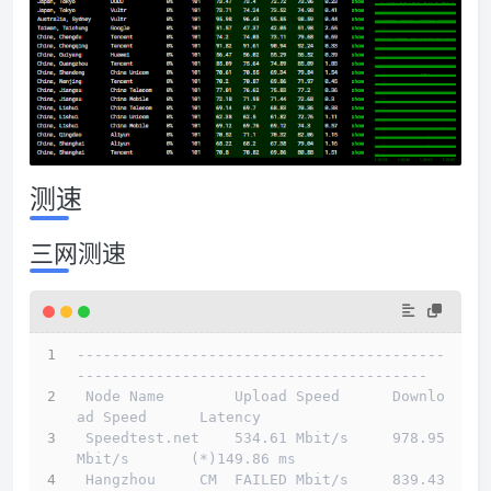
测速
三网测速
------------------------------------------
----------------------------------------
 Node Name        Upload Speed      Downlo
ad Speed      Latency                         
 Speedtest.net    534.61 Mbit/s     978.95 
Mbit/s       (*)149.86 ms                    
 Hangzhou     CM  FAILED Mbit/s     839.43 