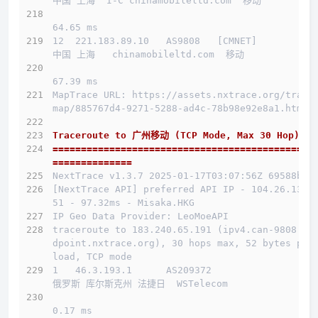
中国 上海  I-C chinamobileltd.com  移动
64.65 ms
12  221.183.89.10   AS9808   [CMNET]          
中国 上海   chinamobileltd.com  移动
67.39 ms
MapTrace URL: https://assets.nxtrace.org/trace
map/885767d4-9271-5288-ad4c-78b98e92e8a1.html
Traceroute to 广州移动 (TCP Mode, Max 30 Hop)
==============================================
==============
NextTrace v1.3.7 2025-01-17T03:07:56Z 69588b0
[NextTrace API] preferred API IP - 104.26.13.1
51 - 97.32ms - Misaka.HKG
IP Geo Data Provider: LeoMoeAPI
traceroute to 183.240.65.191 (ipv4.can-9808.en
dpoint.nxtrace.org), 30 hops max, 52 bytes pay
load, TCP mode
介绍
1   46.3.193.1      AS209372                  
俄罗斯 库尔斯克州 法捷日  WSTelecom
线路概况
0.17 ms