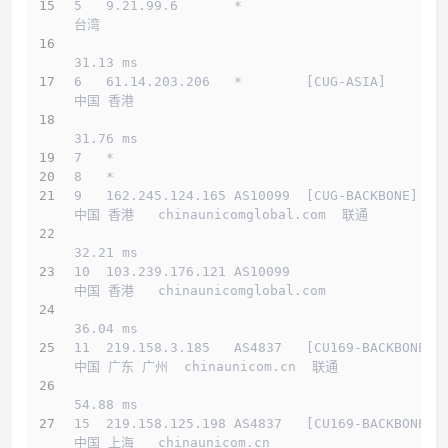
5   9.21.99.6       *                         
台湾          
31.13 ms
6   61.14.203.206   *        [CUG-ASIA]       
中国 香港         
31.76 ms
7   *
8   *
9   162.245.124.165 AS10099  [CUG-BACKBONE]   
中国 香港   chinaunicomglobal.com  联通
32.21 ms
10  103.239.176.121 AS10099                   
中国 香港   chinaunicomglobal.com 
36.04 ms
11  219.158.3.185   AS4837   [CU169-BACKBONE] 
中国 广东 广州  chinaunicom.cn  联通
54.88 ms
15  219.158.125.198 AS4837   [CU169-BACKBONE] 
中国 上海   chinaunicom.cn 