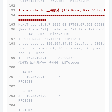
20::681a:c97] - 76.94ms - Misaka.HKG
Traceroute to 上海移动 (TCP Mode, Max 30 Hop)
==============================================
==============
NextTrace v1.3.7 2025-01-17T03:07:56Z 69588b0
[NextTrace API] preferred API IP - 172.67.69.1
63 - 149.68ms - Misaka.HKG
IP Geo Data Provider: LeoMoeAPI
traceroute to 120.204.34.85 (ipv4.sha-9808.end
point.nxtrace.org), 30 hops max, 52 bytes payl
oad, TCP mode
1   46.3.193.1      AS209372                  
俄罗斯 库尔斯克州 法捷日  WSTelecom
0.14 ms
2   10.36.0.12      *                         
RFC1918          
0.28 ms
3   10.35.64.0      *                         
RFC1918          
1.21 ms