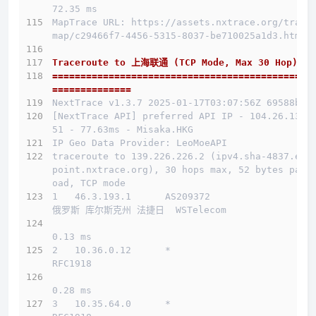
72.35 ms
MapTrace URL: https://assets.nxtrace.org/trace
map/c29466f7-4456-5315-8037-be710025a1d3.html
Traceroute to 上海联通 (TCP Mode, Max 30 Hop)
==============================================
==============
NextTrace v1.3.7 2025-01-17T03:07:56Z 69588b0
[NextTrace API] preferred API IP - 104.26.13.1
51 - 77.63ms - Misaka.HKG
IP Geo Data Provider: LeoMoeAPI
traceroute to 139.226.226.2 (ipv4.sha-4837.end
point.nxtrace.org), 30 hops max, 52 bytes payl
oad, TCP mode
1   46.3.193.1      AS209372                  
俄罗斯 库尔斯克州 法捷日  WSTelecom
0.13 ms
2   10.36.0.12      *                         
RFC1918          
0.28 ms
3   10.35.64.0      *                         