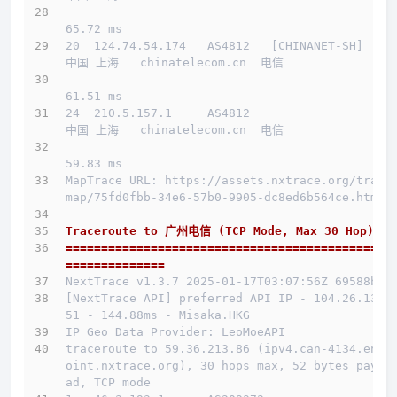
65.72 ms
20  124.74.54.174   AS4812   [CHINANET-SH]    
中国 上海   chinatelecom.cn  电信
61.51 ms
24  210.5.157.1     AS4812                    
中国 上海   chinatelecom.cn  电信
59.83 ms
MapTrace URL: https://assets.nxtrace.org/trace
map/75fd0fbb-34e6-57b0-9905-dc8ed6b564ce.html
Traceroute to 广州电信 (TCP Mode, Max 30 Hop)
==============================================
==============
NextTrace v1.3.7 2025-01-17T03:07:56Z 69588b0
[NextTrace API] preferred API IP - 104.26.13.1
51 - 144.88ms - Misaka.HKG
IP Geo Data Provider: LeoMoeAPI
traceroute to 59.36.213.86 (ipv4.can-4134.endp
oint.nxtrace.org), 30 hops max, 52 bytes paylo
ad, TCP mode