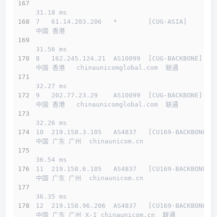
31.18 ms
7   61.14.203.206   *        [CUG-ASIA]       
中国 香港         
31.56 ms
8   162.245.124.21  AS10099  [CUG-BACKBONE]   
中国 香港   chinaunicomglobal.com  联通
32.27 ms
9   202.77.23.29    AS10099  [CUG-BACKBONE]   
中国 香港   chinaunicomglobal.com  联通
32.26 ms
10  219.158.3.105   AS4837   [CU169-BACKBONE] 
中国 广东 广州  chinaunicom.cn 
36.54 ms
11  219.158.6.105   AS4837   [CU169-BACKBONE] 
中国 广东 广州  chinaunicom.cn 
36.35 ms
12  219.158.96.206  AS4837   [CU169-BACKBONE] 
中国 广东 广州 X-I chinaunicom.cn  联通