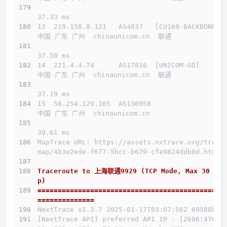
37.33 ms
13  219.158.8.121   AS4837   [CU169-BACKBONE] 
中国 广东 广州  chinaunicom.cn  联通
37.50 ms
14  221.4.4.74      AS17816  [UNICOM-GD]      
中国 广东 广州  chinaunicom.cn  联通
37.19 ms
15  58.254.129.165  AS136958                  
中国 广东 广州  chinaunicom.cn 
39.61 ms
MapTrace URL: https://assets.nxtrace.org/trace
map/4b3e2ede-f677-5bcc-b679-cfe9824ddb0d.html
Traceroute to 上海联通9929 (TCP Mode, Max 30 Ho
p)
==============================================
==============
NextTrace v1.3.7 2025-01-17T03:07:56Z 69588b0
[NextTrace API] preferred API IP - [2606:4700: