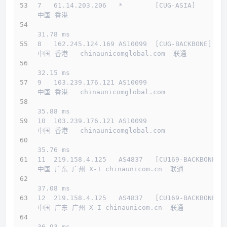
7   61.14.203.206   *        [CUG-ASIA]       
中国 香港         
31.78 ms
8   162.245.124.169 AS10099  [CUG-BACKBONE]   
中国 香港   chinaunicomglobal.com  联通
32.15 ms
9   103.239.176.121 AS10099                   
中国 香港   chinaunicomglobal.com 
35.88 ms
10  103.239.176.121 AS10099                   
中国 香港   chinaunicomglobal.com 
35.76 ms
11  219.158.4.125   AS4837   [CU169-BACKBONE] 
中国 广东 广州 X-I chinaunicom.cn  联通
37.08 ms
12  219.158.4.125   AS4837   [CU169-BACKBONE] 
中国 广东 广州 X-I chinaunicom.cn  联通
36.93 ms