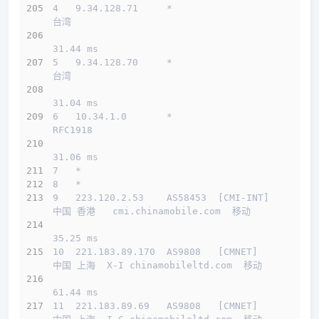
4   9.34.128.71     *                         
台湾          
31.44 ms
5   9.34.128.70     *                         
台湾          
31.04 ms
6   10.34.1.0       *                         
RFC1918          
31.06 ms
7   *
8   *
9   223.120.2.53    AS58453  [CMI-INT]        
中国 香港   cmi.chinamobile.com  移动
35.25 ms
10  221.183.89.170  AS9808   [CMNET]          
中国 上海  X-I chinamobileltd.com  移动
61.44 ms
11  221.183.89.69   AS9808   [CMNET]          