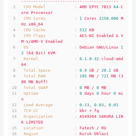
----------------------------------------
CPU Model            :
AMD
EPYC
7B13
64
-C
ore
Processor
CPU Cores            :
1
Cores
2250.000 
M
Hz
x86_64
CPU Cache            :
512
KB
CPU Flags            :
AES-NI
Enabled
&
V
M-x/AMD-V
Enabled
OS                   :
Debian
GNU/Linux
1
2
(64
Bit)
KVM
Kernel               :
6.1
.0
-32
-cloud-amd
64
Total Space          :
0.9
GB
/
20.1
GB
Total RAM            :
195
MB
/
721
MB
(3
80
MB
Buff)
Total SWAP           :
0
MB
/
0
MB
Uptime               :
0
days
0
hour
0
mi
n
Load Average         :
0.13
,
0.03
,
0.01
TCP CC               :
bbr
+
fq
Organization         :
AS49304
SAKURA
LIN
K
LIMITED
Location             :
Fatezh
/
RU
Region               :
Kursk
Oblast