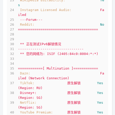
Wikipedia Editability:
Ye
s
Instagram Licensed Audio:
Fa
iled
---Forum---
Reddit:
No
=======================================
**
正在测试IPv6解锁情况
--------------------------------
**
您的网络为:
ISIF
(2405:84c0:8004:*:*)
============[
Multination
]============
Dazn:
Fa
iled
(Network
Connection)
TikTok:
原生解锁
Yes
(Region:
RU)
Disney+:
原生解锁
Yes
(Region:
SG)
Netflix:
原生解锁
Yes
(Region:
SG)
YouTube Premium:
原生解锁
Yes