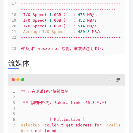
------------------------------------------
----------------------------------------
I/O
Speed(
1.
0GB
)
:
475
MB/s
I/O
Speed(
1.
0GB
)
:
452
MB/s
I/O
Speed(
1.
0GB
)
:
514
MB/s
Average I/O Speed    :
480.3
MB/s
------------------------------------------
----------------------------------------
VPS小白
vpsxb.net
原创,
转载请注明出处.
流媒体
**
正在测试IPv4解锁情况
--------------------------------
**
您的网络为:
Sakura
Link
(46.3.*.*)
============[
Multination
]============
nslookup:
couldn't
get
address
for
'Availa
ble':
not
found