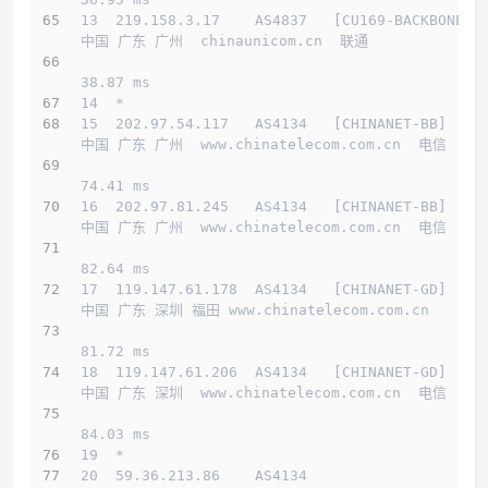
13  219.158.3.17    AS4837   [CU169-BACKBONE] 
中国 广东 广州  chinaunicom.cn  联通
38.87 ms
14  *
15  202.97.54.117   AS4134   [CHINANET-BB]    
中国 广东 广州  www.chinatelecom.com.cn  电信
74.41 ms
16  202.97.81.245   AS4134   [CHINANET-BB]    
中国 广东 广州  www.chinatelecom.com.cn  电信
82.64 ms
17  119.147.61.178  AS4134   [CHINANET-GD]    
中国 广东 深圳 福田 www.chinatelecom.com.cn 
81.72 ms
18  119.147.61.206  AS4134   [CHINANET-GD]    
中国 广东 深圳  www.chinatelecom.com.cn  电信
84.03 ms
19  *
20  59.36.213.86    AS4134                    