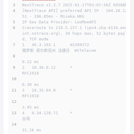
NextTrace v1.3.7 2025-01-17T03:07:56Z 69588b0
[NextTrace API] preferred API IP - 104.26.12.1
51 - 196.85ms - Misaka.HKG
IP Geo Data Provider: LeoMoeAPI
traceroute to 210.5.157.1 (ipv4.sha-4134.endpo
int.nxtrace.org), 30 hops max, 52 bytes payloa
d, TCP mode
1   46.3.193.1      AS209372                  
俄罗斯 库尔斯克州 法捷日  WSTelecom
0.22 ms
2   10.36.0.12      *                         
RFC1918          
0.30 ms
3   10.35.64.0      *                         
RFC1918          
3.95 ms
4   9.34.128.71     *                         
台湾          
31.16 ms