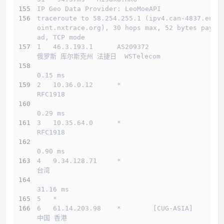
IP Geo Data Provider: LeoMoeAPI
traceroute to 58.254.255.1 (ipv4.can-4837.endp
oint.nxtrace.org), 30 hops max, 52 bytes paylo
ad, TCP mode
1   46.3.193.1      AS209372                  
俄罗斯 库尔斯克州 法捷日  WSTelecom
0.15 ms
2   10.36.0.12      *                         
RFC1918          
0.29 ms
3   10.35.64.0      *                         
RFC1918          
0.90 ms
4   9.34.128.71     *                         
台湾          
31.16 ms
5   *
6   61.14.203.98    *        [CUG-ASIA]       
中国 香港         