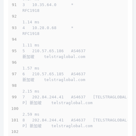
3   10.35.64.0      *                         
RFC1918          
1.14 ms
4   10.28.0.68      *                         
RFC1918          
1.11 ms
5   210.57.65.186   AS4637                    
新加坡    telstraglobal.com 
1.57 ms
6   210.57.65.185   AS4637                    
新加坡    telstraglobal.com 
2.15 ms
7   202.84.244.41   AS4637   [TELSTRAGLOBAL-A
P] 新加坡    telstraglobal.com 
2.59 ms
8   202.84.244.41   AS4637   [TELSTRAGLOBAL-A
P] 新加坡    telstraglobal.com 