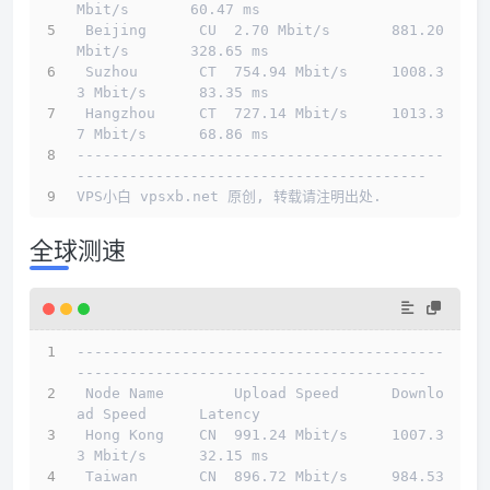
Mbit/s       60.47 ms                        
 Beijing      CU  2.70 Mbit/s       881.20 
Mbit/s       328.65 ms                       
 Suzhou       CT  754.94 Mbit/s     1008.3
3 Mbit/s      83.35 ms                        
 Hangzhou     CT  727.14 Mbit/s     1013.3
7 Mbit/s      68.86 ms                        
------------------------------------------
----------------------------------------
VPS小白 vpsxb.net 原创, 转载请注明出处.
全球测速
------------------------------------------
----------------------------------------
 Node Name        Upload Speed      Downlo
ad Speed      Latency                         
 Hong Kong    CN  991.24 Mbit/s     1007.3
3 Mbit/s      32.15 ms                        
 Taiwan       CN  896.72 Mbit/s     984.53 