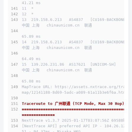
41.21 ms
11  *
12  *
13  219.158.6.213   AS4837   [CU169-BACKBONE] 
中国 上海   chinaunicom.cn  联通
65.89 ms
14  219.158.6.213   AS4837   [CU169-BACKBONE] 
中国 上海   chinaunicom.cn  联通
64.49 ms
15  139.226.231.86  AS17621  [UNICOM-SH]      
中国 上海   chinaunicom.cn  联通
65.08 ms
MapTrace URL: https://assets.nxtrace.org/trace
map/12141188-8d69-5adc-a089-61a11b3e6f6a.html
Traceroute to 广州联通 (TCP Mode, Max 30 Hop)
==============================================
==============
NextTrace v1.3.7 2025-01-17T03:07:56Z 69588b0
[NextTrace API] preferred API IP - 104.26.12.1
51 - 94.37ms - Misaka.HKG