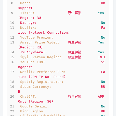
Dazn:
Un
support
TikTok:
原生解锁
Yes
(Region:
RU)
Disney+:
No
Netflix:
Fa
iled
(Network
Connection)
YouTube Premium:
No
Amazon Prime Video:
原生解锁
Yes
(Region:
RU)
TVBAnywhere+:
原生解锁
Yes
iQyi Oversea Region:
原生解锁
INTL
YouTube CDN:
Si
ngapore
Netflix Preferred CDN:
Fa
iled
(CDN
IP
Not
Found)
Spotify Registration:
No
Steam Currency:
RU
B
ChatGPT:
原生解锁
APP
Only
(Region:
SG)
Google Gemini:
No
Bing Region:
RU