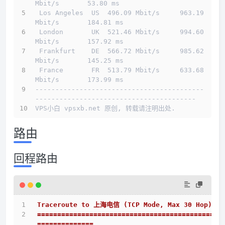
Mbit/s       53.80 ms                        
 Los Angeles  US  496.09 Mbit/s     963.19 
Mbit/s       184.81 ms                       
 London       UK  521.46 Mbit/s     994.60 
Mbit/s       157.92 ms                       
 Frankfurt    DE  566.72 Mbit/s     985.62 
Mbit/s       145.25 ms                       
 France       FR  513.79 Mbit/s     633.68 
Mbit/s       173.99 ms                       
------------------------------------------
----------------------------------------
VPS小白 vpsxb.net 原创, 转载请注明出处.
路由
回程路由
Traceroute to 上海电信 (TCP Mode, Max 30 Hop)
==============================================
==============