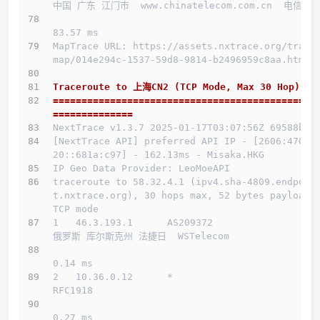
中国 广东 江门市  www.chinatelecom.com.cn  电信
83.57 ms
MapTrace URL: https://assets.nxtrace.org/trace
map/014e294c-1537-59d8-9814-b2496959c8aa.html
Traceroute to 上海CN2 (TCP Mode, Max 30 Hop)
==============================================
==============
NextTrace v1.3.7 2025-01-17T03:07:56Z 69588b0
[NextTrace API] preferred API IP - [2606:4700:
20::681a:c97] - 162.13ms - Misaka.HKG
IP Geo Data Provider: LeoMoeAPI
traceroute to 58.32.4.1 (ipv4.sha-4809.endpoin
t.nxtrace.org), 30 hops max, 52 bytes payload, 
TCP mode
1   46.3.193.1      AS209372                  
俄罗斯 库尔斯克州 法捷日  WSTelecom
0.14 ms
2   10.36.0.12      *                         
RFC1918          
0.27 ms