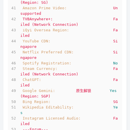
(Region:
SG)
Amazon Prime Video:
Un
supported
TVBAnywhere+:
Fa
iled
(Network
Connection)
iQyi Oversea Region:
Fa
iled
YouTube CDN:
Si
ngapore
Netflix Preferred CDN:
Si
ngapore
Spotify Registration:
No
Steam Currency:
Fa
iled
(Network
Connection)
ChatGPT:
Fa
iled
Google Gemini:
原生解锁
Yes
(Region:
SGP)
Bing Region:
SG
Wikipedia Editability:
Ye
s
Instagram Licensed Audio:
Fa
iled
---Forum---