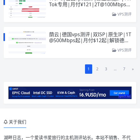
Tok专用|月付¥121|2T@100Mbps|
解锁奈飞
VPS测评
荫云|德国vps测评|双ISP|原生IP|1T
@500Mbps起|月付$12起|解锁德国
流媒体|TikTok
VPS测评
1
2
3
...
7
»
关于我们
湖畔日志
，一个爱读书爱旅行的主机测评站长。本站不销售、不代