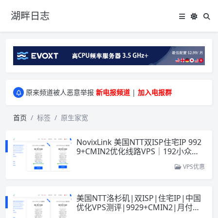
湖畔日志
greenwebpage|香港|日本|新加坡|美国等多地vps测评|移动直连|1Gbps带宽|年付€29
原来频道被人恶意举报
新电报频道
|
加入电报群
greenwebpage|香港|日本|新加坡|美国等多地vps测评|移动直连|1Gbps带宽|年付€29
原来频道被人恶意举报
新电报频道
|
加入电报群
首页
标签
原生家宽
NovixLink 美国NTT双ISP住宅IP 992
9+CMIN2优化线路VPS｜192小众号
段｜34元/月起
VPS优惠
美国NTT洛杉矶|双ISP|住宅IP|中国
优化VPS测评|9929+CMIN2|月付￥3
4起|跨境社媒电商运营|TikTok直播