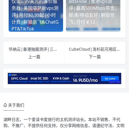
仅需0.99美元的廉价服
BitsFlow |香港vps测
务器|美国堪萨斯vps测
评|最高500Mbps带宽|
评|月付$0.99起|小时
联通/移动友好|解锁奈
计费|解锁奈飞&ChatG
飞|月付￥12
PT&TikTok
华纳云|香港独服测评|三网优化|CN2+CUG+CMI|Gold 6138*2
CubeCloud|洛杉矶可用区|去程路由优化升级|新增电信 CN2 GIA + 联通 9929 + 移动 CMIN2
上一篇
下一篇
介绍
优惠码
官网
关于我们
套餐详情
湖畔日志
，一个爱读书爱旅行的主机测评站长。本站不销售、不代
测试IP Looking glass
购、不推广、不提供任何支持，仅分享网络信息，请遵纪守法、文明