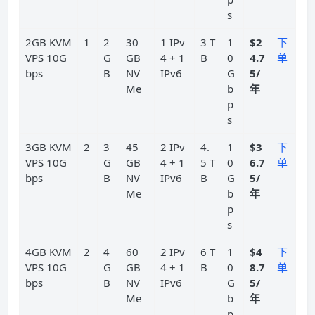
s
2GB KVM
1
2
30
1 IPv
3 T
1
$2
下
VPS 10G
G
GB
4 + 1
B
0
4.7
单
bps
B
NV
IPv6
G
5/
Me
b
年
p
s
3GB KVM
2
3
45
2 IPv
4.
1
$3
下
VPS 10G
G
GB
4 + 1
5 T
0
6.7
单
bps
B
NV
IPv6
B
G
5/
Me
b
年
p
s
4GB KVM
2
4
60
2 IPv
6 T
1
$4
下
VPS 10G
G
GB
4 + 1
B
0
8.7
单
bps
B
NV
IPv6
G
5/
Me
b
年
p