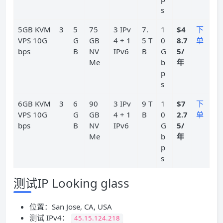
s
5GB KVM
3
5
75
3 IPv
7.
1
$4
下
VPS 10G
G
GB
4 + 1
5 T
0
8.7
单
bps
B
NV
IPv6
B
G
5/
Me
b
年
p
s
6GB KVM
3
6
90
3 IPv
9 T
1
$7
下
VPS 10G
G
GB
4 + 1
B
0
2.7
单
bps
B
NV
IPv6
G
5/
Me
b
年
p
s
测试IP Looking glass
位置：San Jose, CA, USA
测试 IPv4：
45.15.124.218