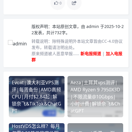
0
版权声明：
本站原创文章，由
admin
于2025-10-2
2发表，共计732字。
转载说明：
除特殊说明外本站文章皆由CC-4.0协议
发布，转载请注明出处。
原来频道被人恶意举报……
新电报频道
|
加入电报
群
Evoxt|澳大利亚VPS测
Aeza|土耳其vps测评|
评|每周备份|AMD高频
AMD Ryzen 9 7950X3D
CPU|月付$2.84起|解
|不限流量@10Gbps|
锁奈飞&TikTok&ChatG
小时计费|解锁奈飞&Ch
PT
atGPT
HostVDS怎么样？每月