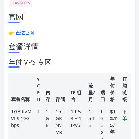
DIWALI25
官网
👉
直达官网
套餐详情
年付 VPS 专区
v
年
订
C
流
付
购
P
内
IP 组
量/
端
价
链
套餐名称
U
存
存储
合
月
口
格
接
1GB KVM
1
1
15
1 IPv
1.
1
$1
下
VPS 10G
G
GB
4 + 1
5 T
0
2.7
单
bps
B
NV
IPv6
B
G
5/
Me
b
年
p