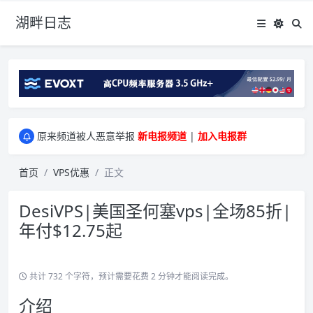
湖畔日志
greenwebpage|香港|日本|新加坡|美国等多地vps测评|移动直连|1Gbps带宽|年付€29
原来频道被人恶意举报
新电报频道
|
加入电报群
greenwebpage|香港|日本|新加坡|美国等多地vps测评|移动直连|1Gbps带宽|年付€29
原来频道被人恶意举报
新电报频道
|
加入电报群
首页
VPS优惠
正文
DesiVPS|美国圣何塞vps|全场85折|
年付$12.75起
共计 732 个字符，预计需要花费 2 分钟才能阅读完成。
介绍